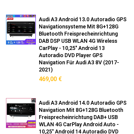
• TÜV-geprüfte EMV-Störfestigkeit
• Speziell angepasst für deutsche CANBUS-Protokolle
• Optimiert für DAB+-Empfang in städtischen Gebieten
Audi A3 Android 13.0 Autoradio GPS
Lieferumfang enthält:
Navigationsysteme Mit 8G+128G
① Hochleistungs-GPS-Antenne (Magnetfuß)
Bluetooth Freisprecheinrichtung
② CANBUS-Decoder mit Plug&Play-Adapter
DAB DSP USB WLAN 4G Wireless
③ 2x ISO-Kabelbaum (rot/schwarz kodiert)
CarPlay - 10,25" Android 13
④ Montagewerkzeug-Set (inkl. DIN-Auszugszange)
⑤ DAB+-Fensterantenne mit 3M-Klebepad (optional)
Autoradio DVD Player GPS
Kompatible Apps:
Navigation Für Audi A3 8V (2017-
2021)
• Navigation: Sygic, HERE WeGo, Waze, iGO, GooGle maps
• Musik: Spotify, Amazon Music, Tidal
469,00 €
• Diagnose: Torque Pro, Car Scanner ELM
• Sicherheit: DashCam Viewer, BlackVue
(Alle Apps über Google Play Store installierbar)
Getestet unter extremen Bedingungen:
Audi A3 Android 14.0 Autoradio GPS
Navigation Mit 8G+128G Bluetooth
✓ -30°C Kältetest (48h Dauerbetrieb)
✓ +70°C Hitzeresistenz (direkte Sonneneinstrahlung)
Freisprecheinrichtung DAB+ USB
✓ 85% Luftfeuchtigkeit (Salznebeltest)
WLAN 4G CarPlay Android Auto -
✓ Vibrationstest nach DIN EN 60068-2-6
10,25" Android 14 Autoradio DVD