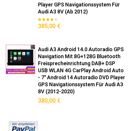
Schritt-für-Schritt Einbau:
Player GPS Navigationssystem Für
» Originalradio mit mitgeliefertem Werkzeug entfernen
Audi A3 8V (Ab 2012)
» CANBUS-Adapter an Fahrzeugstecker anschließen (Hinweis:
80
100
% of
Bewertung:
Nicht alle Radios sind serienmäßig mit einem CANBUS-Decoder
385,00 €
ausgestattet. Der CANBUS-Decoder hängt vom jeweiligen Radio
und Fahrzeugmodell ab.)
» GPS-Antenne an Windschutzscheibe platzieren
» Einheit in 2-DIN-Schacht einschieben
» Systemstart und Kalibrierung durchführen
Audi A3 Android 14.0 Autoradio GPS
Fachbegriffe einfach erklärt:
Navigation Mit 8G+128G Bluetooth
Freisprecheinrichtung DAB+ DSP
• CANBUS: Fahrzeuginterne Datenkommunikation
• DAB+: Digitalradio mit Zusatzinformationen
USB WLAN 4G CarPlay Android Auto
• OBD2: On-board Diagnoseschnittstelle
- 7" Android 14 Autoradio DVD Player
• RMS: Echter Audioleistungswert
GPS Navigationssystem Für Audi A3
• Update: Updates erfolgen gemäß Android Enterprise
Recommendations (AER) über zertifizierte Firmware-Over-The-
8V (2012-2020)
Air (FOTA)-Server, geprüft nach BSI-Grundschutz
380,00 €
Nachhaltigkeitsaspekte:
♻️ Bleifreie Lötverbindungen
♻️ 87% recycelbare Verpackung
♻️ Energieeffizienzklasse A+
♻️ RoHS-konforme Materialien