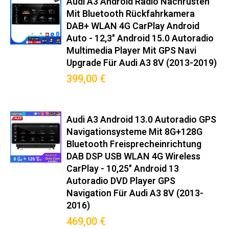
Audi A3 Android Radio Nachrüsten
Perfekte Lösung für:
Mit Bluetooth Rückfahrkamera
✧ Nachrüstung veralteter Fabrikradios
DAB+ WLAN 4G CarPlay Android
✧ Navigation ohne Smartphone-Halterung
✧ Musikstreaming mit DAB+-Empfang
Auto - 12,3" Android 15.0 Autoradio
✧ Rückfahrkamera-Integration (optional)
Multimedia Player Mit GPS Navi
✧ OBD2-Datenanzeige im Dashboard ‌
Upgrade Für Audi A3 8V (2013-2019)
Garantie & Service‌
399,00 €
✅ 18 Monate Herstellergarantie
✅ Kostenlose Firmware-Updates für 3 Jahre
✅ Deutsche Hotline: Mo-Fr 8-20 Uhr erreichbar
✅ Telefonische Einbauberatung (* bei fachgerechtem Einbau)
Audi A3 Android 13.0 Autoradio GPS
✅ 48h-Versand aus deutschem Lager
Navigationsysteme Mit 8G+128G
Vorteilsvergleich‌
Bluetooth Freisprecheinrichtung
Gegenüber Originalradio:
DAB DSP USB WLAN 4G Wireless
✓ 500% schnellere App-Reaktionszeit
CarPlay - 10,25" Android 13
✓ 3x bessere Signalempfangsleistung
✓ 7x mehr Konnektivitätsoptionen
Autoradio DVD Player GPS
✓ 12 Monate längere Softwareunterstützung
Navigation Für Audi A3 8V (2013-
Entwickelt für deutsche
2016)
Straßenbedingungen:
469,00 €
• 24 Monate Feldtests auf Autobahn A7