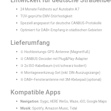
Entwickelt für deutsche Straßenb
24 Monate Feldtests auf Autobahn A7
TÜV-geprüfte EMV-Störfestigkeit
Speziell angepasst für deutsche CANBUS-Protokolle
Optimiert für DAB+-Empfang in städtischen Gebieten
Lieferumfang
① Hochleistungs-GPS-Antenne (Magnetfuß)
② CANBUS-Decoder mit Plug&Play-Adapter
③ 2x ISO-Kabelbaum (rot/schwarz kodiert)
④ Montagewerkzeug-Set (inkl. DIN-Auszugszange)
⑤ DAB+-Fensterantenne mit 3M-Klebepad (optional)
Kompatible Apps
Navigation:
Sygic, HERE WeGo, Waze, iGO, Google Maps
Musik:
Spotify, Amazon Music, Tidal