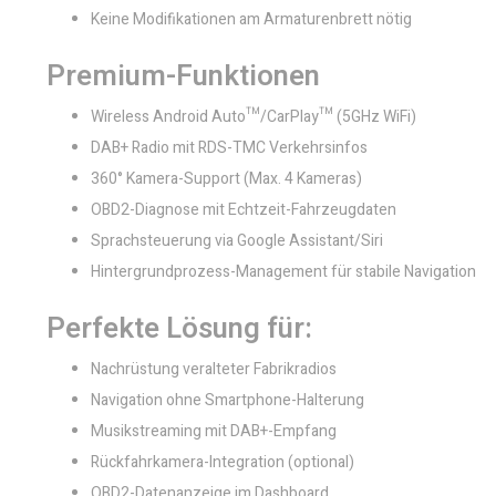
Keine Modifikationen am Armaturenbrett nötig
Premium-Funktionen
Wireless Android Auto™/CarPlay™ (5GHz WiFi)
DAB+ Radio mit RDS-TMC Verkehrsinfos
360° Kamera-Support (Max. 4 Kameras)
OBD2-Diagnose mit Echtzeit-Fahrzeugdaten
Sprachsteuerung via Google Assistant/Siri
Hintergrundprozess-Management für stabile Navigation
Perfekte Lösung für:
Nachrüstung veralteter Fabrikradios
Navigation ohne Smartphone-Halterung
Musikstreaming mit DAB+-Empfang
Rückfahrkamera-Integration (optional)
OBD2-Datenanzeige im Dashboard