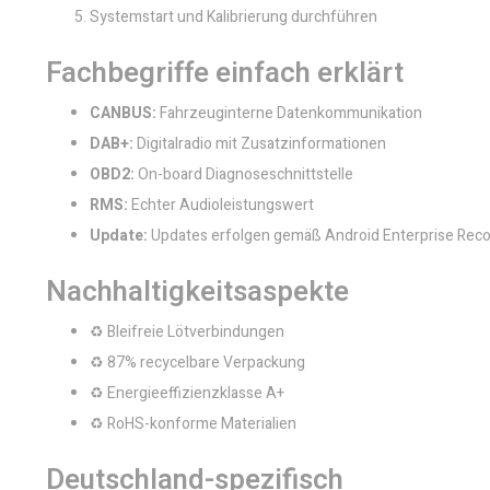
Systemstart und Kalibrierung durchführen
Fachbegriffe einfach erklärt
CANBUS:
Fahrzeuginterne Datenkommunikation
DAB+:
Digitalradio mit Zusatzinformationen
OBD2:
On-board Diagnoseschnittstelle
RMS:
Echter Audioleistungswert
Update:
Updates erfolgen gemäß Android Enterprise Re
Nachhaltigkeitsaspekte
♻️ Bleifreie Lötverbindungen
♻️ 87% recycelbare Verpackung
♻️ Energieeffizienzklasse A+
♻️ RoHS-konforme Materialien
Deutschland-spezifisch