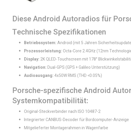
Diese Android Autoradios für Por
Technische Spezifikationen
Betriebssystem:
Android (mit 5 Jahren Sicherheitsupdat
Prozessorleistung:
Octa-Core 2.4GHz (12nm Technologi
Display:
2K QLED-Touchscreen mit 178° Blickwinkelstabilit
Navigation:
Dual-GPS (GPS + Galileo Unterstützung)
Audioausgang:
4x50W RMS (THD <0.05%)
Porsche-spezifische Android Autora
Systemkompatibilität:
Original-Steckverbinder nach ISO 10487-2
Integrierter CANBUS-Decoder für Bordcomputer-Anzeige
Mitgelieferter Montagerahmen in Wagenfarbe