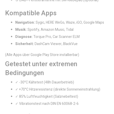
⑤ DAB+-Fensterantenne mit 3M-Klebepad (optional)
Kompatible Apps
Navigation:
Sygic, HERE WeGo, Waze, iGO, Google Maps
Musik:
Spotify, Amazon Music, Tidal
Diagnose:
Torque Pro, Car Scanner ELM
Sicherheit:
DashCam Viewer, BlackVue
(Alle Apps über Google Play Store installierbar)
Getestet unter extremen
Bedingungen
✓ -30°C Kältetest (48h Dauerbetrieb)
✓ +70°C Hitzeresistenz (direkte Sonneneinstrahlung)
✓ 85% Luftfeuchtigkeit (Salznebeltest)
✓ Vibrationstest nach DIN EN 60068-2-6