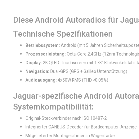
Diese Android Autoradios für Jag
Technische Spezifikationen
Betriebssystem:
Android (mit 5 Jahren Sicherheitsupdat
Prozessorleistung:
Octa-Core 2.4GHz (12nm Technologi
Display:
2K QLED-Touchscreen mit 178° Blickwinkelstabilit
Navigation:
Dual-GPS (GPS + Galileo Unterstützung)
Audioausgang:
4x50W RMS (THD <0.05%)
Jaguar-spezifische Android Autorad
Systemkompatibilität:
Original-Steckverbinder nach ISO 10487-2
Integrierter CANBUS-Decoder für Bordcomputer-Anzeige
Mitgelieferter Montagerahmen in Wagenfarbe