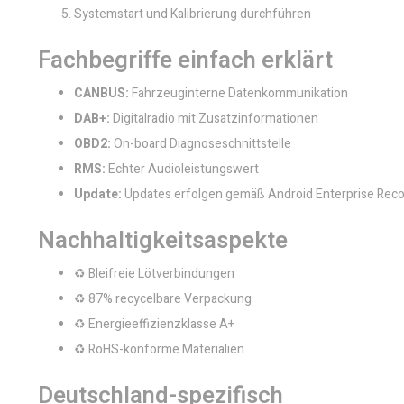
Systemstart und Kalibrierung durchführen
Fachbegriffe einfach erklärt
CANBUS:
Fahrzeuginterne Datenkommunikation
DAB+:
Digitalradio mit Zusatzinformationen
OBD2:
On-board Diagnoseschnittstelle
RMS:
Echter Audioleistungswert
Update:
Updates erfolgen gemäß Android Enterprise Re
Nachhaltigkeitsaspekte
♻️ Bleifreie Lötverbindungen
♻️ 87% recycelbare Verpackung
♻️ Energieeffizienzklasse A+
♻️ RoHS-konforme Materialien
Deutschland-spezifisch