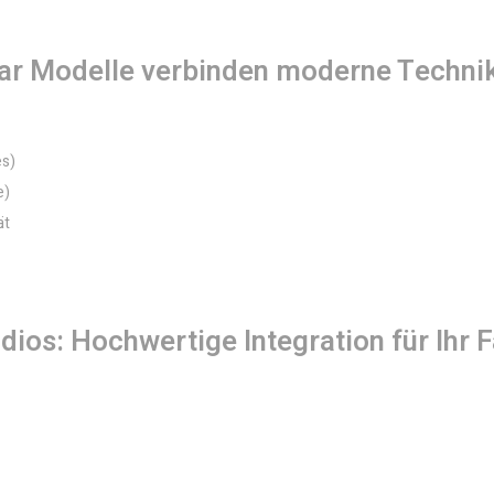
uar Modelle verbinden moderne Techni
es)
e)
ät
ios: Hochwertige Integration für Ihr 