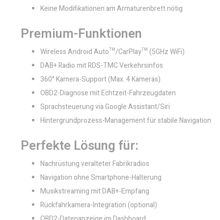
Keine Modifikationen am Armaturenbrett nötig
Premium-Funktionen
Wireless Android Auto™/CarPlay™ (5GHz WiFi)
DAB+ Radio mit RDS-TMC Verkehrsinfos
360° Kamera-Support (Max. 4 Kameras)
OBD2-Diagnose mit Echtzeit-Fahrzeugdaten
Sprachsteuerung via Google Assistant/Siri
Hintergrundprozess-Management für stabile Navigation
Perfekte Lösung für:
Nachrüstung veralteter Fabrikradios
Navigation ohne Smartphone-Halterung
Musikstreaming mit DAB+-Empfang
Rückfahrkamera-Integration (optional)
OBD2-Datenanzeige im Dashboard