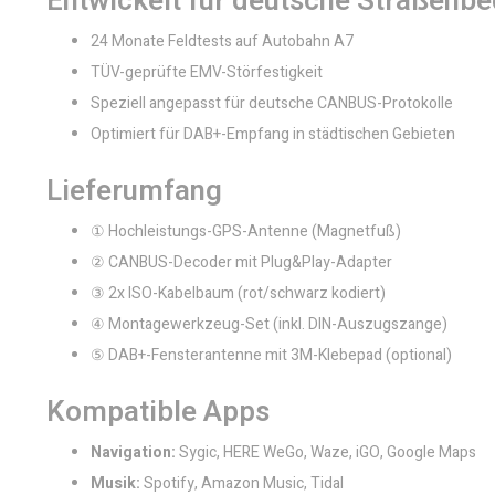
Entwickelt für deutsche Straßenb
24 Monate Feldtests auf Autobahn A7
TÜV-geprüfte EMV-Störfestigkeit
Speziell angepasst für deutsche CANBUS-Protokolle
Optimiert für DAB+-Empfang in städtischen Gebieten
Lieferumfang
① Hochleistungs-GPS-Antenne (Magnetfuß)
② CANBUS-Decoder mit Plug&Play-Adapter
③ 2x ISO-Kabelbaum (rot/schwarz kodiert)
④ Montagewerkzeug-Set (inkl. DIN-Auszugszange)
⑤ DAB+-Fensterantenne mit 3M-Klebepad (optional)
Kompatible Apps
Navigation:
Sygic, HERE WeGo, Waze, iGO, Google Maps
Musik:
Spotify, Amazon Music, Tidal