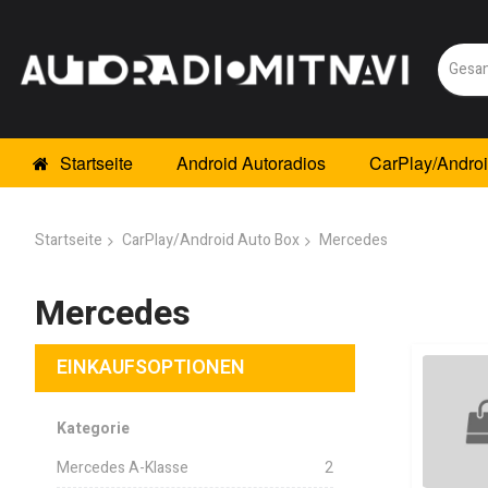
Startseite
Android Autoradios
CarPlay/Andro
Startseite
CarPlay/Android Auto Box
Mercedes
Mercedes
EINKAUFSOPTIONEN
Kategorie
Mercedes A-Klasse
2