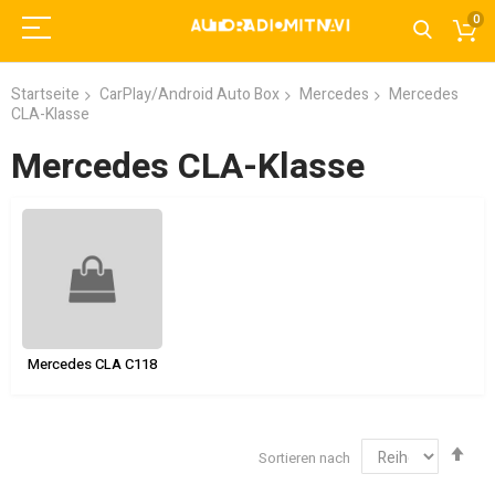
0
Startseite
CarPlay/Android Auto Box
Mercedes
Mercedes
CLA-Klasse
Mercedes CLA-Klasse
Mercedes CLA C118
Abs
Sortieren nach
sor