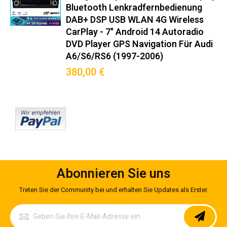
(2002–2004): Hochwertige
Bluetooth Lenkradfernbedienung
Integration für Ihr Fahrzeug und
DAB+ DSP USB WLAN 4G Wireless
CarPlay - 7" Android 14 Autoradio
volle Systemkompatibilität.
DVD Player GPS Navigation Für Audi
A6/S6/RS6 (1997-2006)
Original-Steckverbinder nach ISO 10487-2
380,00 €
Integrierter CANBUS-Decoder für Bordcomputer-Anzeige
Mitgelieferter Montagerahmen in Wagenfarbe
Keine Modifikationen am Armaturenbrett nötig
Premium-Funktionen
Wireless Android Auto™/CarPlay™ (5GHz WiFi)
DAB+ Radio mit RDS-TMC Verkehrsinfos
Abonnieren Sie uns
360° Kamera-Support (Max. 4 Kameras)
OBD2-Diagnose mit Echtzeit-Fahrzeugdaten
Treten Sie der Community bei und erhalten Sie Updates als Erster.
Sprachsteuerung via Google Assistant/Siri
Melden
Hintergrundprozess-Management für stabile Navigation
Sie
sich