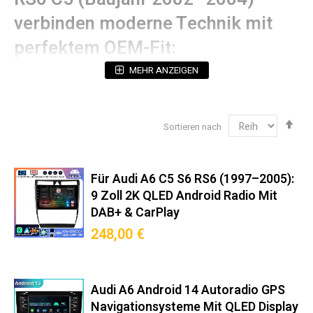
verbinden moderne Technik mit
perfektem OEM-Fit:
MEHR ANZEIGEN
Technische Spezifikationen
Betriebssystem:
Android (mit 5 Jahren
Sicherheitsupdates)
Abs
Sortieren nach
sor
Prozessorleistung:
Octa-Core 2.4GHz (12nm
Technologie)
Display:
2K QLED-Touchscreen mit 178°
Für Audi A6 C5 S6 RS6 (1997–2005):
Blickwinkelstabilität (Hervorragende Bildqualität &
9 Zoll 2K QLED Android Radio Mit
Augenschonend)
DAB+ & CarPlay
Navigation:
Dual-GPS (GPS + Galileo Unterstützung)
248,00 €
Audioausgang:
4x50W RMS (THD <0.05%)
Einbaukompatibilität‌ 100%
passgenau für Audi RS6 C5
Audi A6 Android 14 Autoradio GPS
Navigationsysteme Mit QLED Display