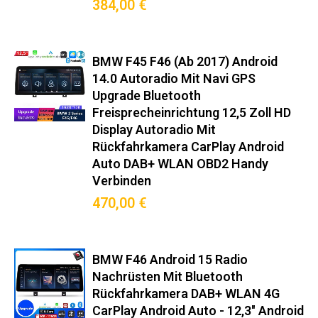
▸ OBD2-Diagnose mit Echtzeit-Fahrzeugdaten
384,00 €
▸ Sprachsteuerung via Google Assistant/Siri
▸ Hintergrundprozess-Management für stabile Navigation
Perfekte Lösung für:
BMW F45 F46 (Ab 2017) Android
✧ Nachrüstung veralteter Fabrikradios
14.0 Autoradio Mit Navi GPS
✧ Navigation ohne Smartphone-Halterung
Upgrade Bluetooth
✧ Musikstreaming mit DAB+-Empfang
✧ Rückfahrkamera-Integration (optional)
Freisprecheinrichtung 12,5 Zoll HD
✧ OBD2-Datenanzeige im Dashboard ‌
Display Autoradio Mit
Garantie & Service‌
Rückfahrkamera CarPlay Android
✅ 18 Monate Herstellergarantie
Auto DAB+ WLAN OBD2 Handy
✅ Kostenlose Firmware-Updates für 3 Jahre
Verbinden
✅ Deutsche Hotline: Mo-Fr 8-20 Uhr erreichbar
✅ Telefonische Einbauberatung (* bei fachgerechtem Einbau)
470,00 €
✅ 48h-Versand aus deutschem Lager
Vorteilsvergleich‌
Gegenüber Originalradio:
BMW F46 Android 15 Radio
✓ 500% schnellere App-Reaktionszeit
Nachrüsten Mit Bluetooth
✓ 3x bessere Signalempfangsleistung
✓ 7x mehr Konnektivitätsoptionen
Rückfahrkamera DAB+ WLAN 4G
✓ 12 Monate längere Softwareunterstützung
CarPlay Android Auto - 12,3" Android