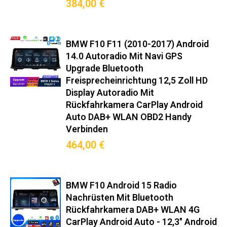
384,00 €
▸ Hintergrundprozess-Management für stabile Navigation
Perfekte Lösung für:
✧ Nachrüstung veralteter Fabrikradios
BMW F10 F11 (2010-2017) Android
✧ Navigation ohne Smartphone-Halterung
✧ Musikstreaming mit DAB+-Empfang
14.0 Autoradio Mit Navi GPS
✧ Rückfahrkamera-Integration (optional)
Upgrade Bluetooth
✧ OBD2-Datenanzeige im Dashboard ‌
Freisprecheinrichtung 12,5 Zoll HD
Garantie & Service‌
Display Autoradio Mit
✅ 18 Monate Herstellergarantie
Rückfahrkamera CarPlay Android
✅ Kostenlose Firmware-Updates für 3 Jahre
Auto DAB+ WLAN OBD2 Handy
✅ Deutsche Hotline: Mo-Fr 8-20 Uhr erreichbar
Verbinden
✅ Telefonische Einbauberatung (* bei fachgerechtem Einbau)
✅ 48h-Versand aus deutschem Lager
464,00 €
Vorteilsvergleich‌
Gegenüber Originalradio:
✓ 500% schnellere App-Reaktionszeit
BMW F10 Android 15 Radio
✓ 3x bessere Signalempfangsleistung
✓ 7x mehr Konnektivitätsoptionen
Nachrüsten Mit Bluetooth
✓ 12 Monate längere Softwareunterstützung
Rückfahrkamera DAB+ WLAN 4G
Entwickelt für deutsche
CarPlay Android Auto - 12,3" Android