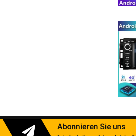
Rückfahrkamera-Integration (optional)
OBD2-Datenanzeige im Dashboard
Vorteilsvergleich
Gegenüber Originalradio:
✓ 500% schnellere App-Reaktionszeit
✓ 3x bessere Signalempfangsleistung
✓ 7x mehr Konnektivitätsoptionen
✓ 12 Monate längere Softwareunterstützung
Entwickelt für deutsche Straßenb
24 Monate Feldtests auf Autobahn A7
TÜV-geprüfte EMV-Störfestigkeit
Speziell angepasst für deutsche CANBUS-Protokolle
Optimiert für DAB+-Empfang in städtischen Gebieten
Abonnieren Sie uns