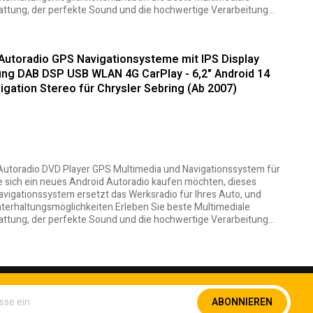
tattung, der perfekte Sound und die hochwertige Verarbeitung…
 Autoradio GPS Navigationsysteme mit IPS Display
ng DAB DSP USB WLAN 4G CarPlay - 6,2" Android 14
gation Stereo für Chrysler Sebring (Ab 2007)
0 Autoradio DVD Player GPS Multimedia und Navigationssystem für
e sich ein neues Android Autoradio kaufen möchten, dieses
vigationssystem ersetzt das Werksradio für Ihres Auto, und
Unterhaltungsmöglichkeiten.Erleben Sie beste Multimediale
tattung, der perfekte Sound und die hochwertige Verarbeitung…
Melden
ABONNIEREN
Sie