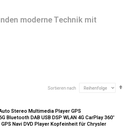
binden moderne Technik mit
Abste
Sortieren nach
sortie
Hochwertige Integration für Ihr
 Auto Stereo Multimedia Player GPS
6G Bluetooth DAB USB DSP WLAN 4G CarPlay 360°
 GPS Navi DVD Player Kopfeinheit für Chrysler