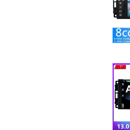
Mitgelieferter Montagerahmen in Wagenfarbe
Keine Modifikationen am Armaturenbrett nötig
Premium-Funktionen
Wireless Android Auto™/CarPlay™ (5GHz WiFi)
DAB+ Radio mit RDS-TMC Verkehrsinfos
360° Kamera-Support (Max. 4 Kameras)
OBD2-Diagnose mit Echtzeit-Fahrzeugdaten
Sprachsteuerung via Google Assistant/Siri
Hintergrundprozess-Management für stabile Navigation
Perfekte Lösung für:
Nachrüstung veralteter Fabrikradios
Navigation ohne Smartphone-Halterung
Musikstreaming mit DAB+-Empfang