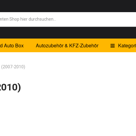
id Auto Box
Autozubehör & KFZ-Zubehör
Kategor
g (2007-2010)
2010)