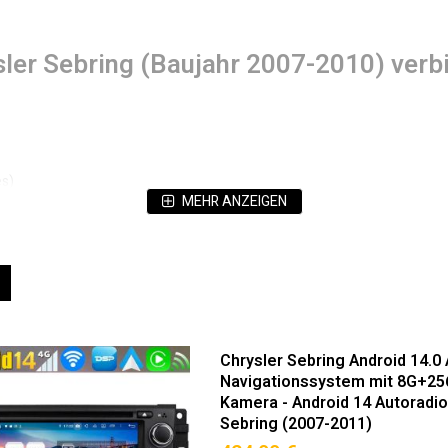
sler Sebring (Baujahr 2007-2010) ver
es)
MEHR ANZEIGEN
e)
ät (Hervorragende Bildqualität & Augenschonend)
eigen
Liste
au für Chrysler Sebring (2007-2010): 
Chrysler Sebring Android 14.0
ilität.
Navigationssystem mit 8G+25
Kamera - Android 14 Autoradio
Sebring (2007-2011)