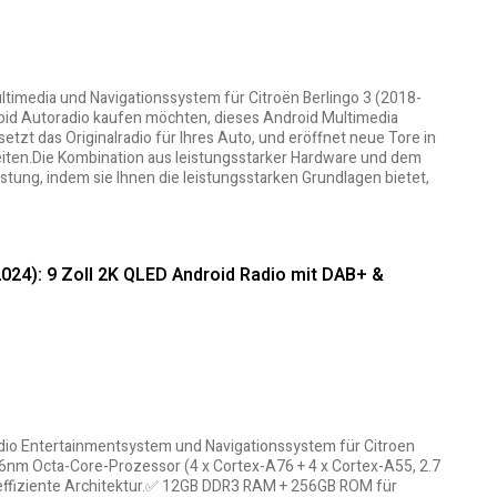
ltimedia und Navigationssystem für Citroën Berlingo 3 (2018-
oid Autoradio kaufen möchten, dieses Android Multimedia
tzt das Originalradio für Ihres Auto, und eröffnet neue Tore in
eiten.Die Kombination aus leistungsstarker Hardware und dem
tung, indem sie Ihnen die leistungsstarken Grundlagen bietet,
2024): 9 Zoll 2K QLED Android Radio mit DAB+ &
adio Entertainmentsystem und Navigationssystem für Citroen
6nm Octa-Core-Prozessor (4 x Cortex-A76 + 4 x Cortex-A55, 2.7
effiziente Architektur.✅ 12GB DDR3 RAM + 256GB ROM für