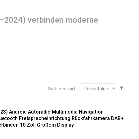
018–2024) verbinden moderne
Abste
Sortieren nach
sortie
8–2024): Hochwertige Integration
023) Android Autoradio Multimedia Navigation
etooth Freisprecheinrichtung​ Rückfahrkamera DAB+
rbinden​ 10 Zoll Großem Display