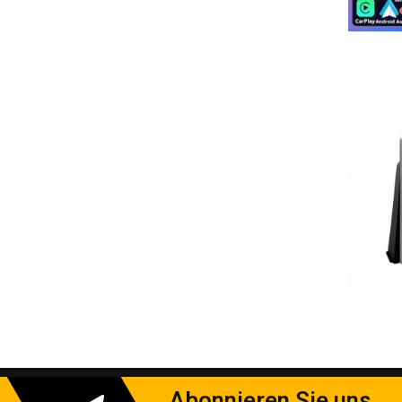
Rückfahrkamera-Integration (optional)
OBD2-Datenanzeige im Dashboard
Vorteilsvergleich
Gegenüber Originalradio:
✓ 500% schnellere App-Reaktionszeit
✓ 3x bessere Signalempfangsleistung
✓ 7x mehr Konnektivitätsoptionen
✓ 12 Monate längere Softwareunterstützung
Entwickelt für deutsche Straßenb
24 Monate Feldtests auf Autobahn A7
TÜV-geprüfte EMV-Störfestigkeit
Speziell angepasst für deutsche CANBUS-Protokolle
Optimiert für DAB+-Empfang in städtischen Gebieten
Abonnieren Sie uns