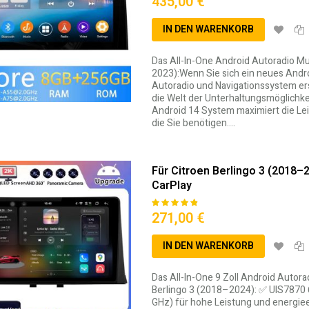
435,00 €
IN DEN WARENKORB
Das All-In-One Android Autoradio Mu
2023):Wenn Sie sich ein neues Andr
Autoradio und Navigationssystem erse
die Welt der Unterhaltungsmöglichk
Android 14 System maximiert die Leis
die Sie benötigen.…
Für Citroen Berlingo 3 (2018–
CarPlay
95
100
% of
Bewertung:
271,00 €
IN DEN WARENKORB
Das All-In-One 9 Zoll Android Autor
Berlingo 3 (2018–2024): ✅ UIS7870 
GHz) für hohe Leistung und energie