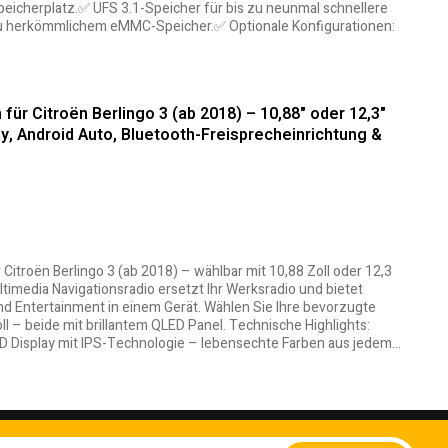
peicherplatz.✅ UFS 3.1-Speicher für bis zu neunmal schnellere
zu herkömmlichem eMMC-Speicher.✅ Optionale Konfigurationen:
ür Citroën Berlingo 3 (ab 2018) – 10,88" oder 12,3"
y, Android Auto, Bluetooth-Freisprecheinrichtung &
 Citroën Berlingo 3 (ab 2018) – wählbar mit 10,88 Zoll oder 12,3
timedia Navigationsradio ersetzt Ihr Werksradio und bietet
nd Entertainment in einem Gerät. Wählen Sie Ihre bevorzugte
ll – beide mit brillantem QLED Panel. Technische Highlights:
QLED Display mit IPS-Technologie – lebensechte Farben aus jedem…
Melden