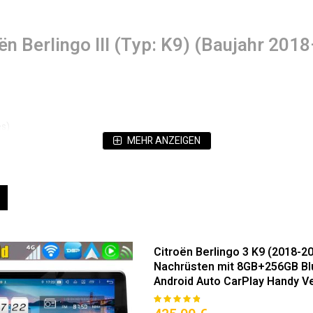
oën Berlingo III (Typ: K9) (Baujahr 2
es)
MEHR ANZEIGEN
e)
ät (Hervorragende Bildqualität & Augenschonend)
eigen
Liste
au für Citroën Berlingo III (K9) (201
Citroën Berlingo 3 K9 (2018-2
ompatibilität.
Nachrüsten mit 8GB+256GB Blu
Android Auto CarPlay Handy Ve
95
100
% of
Bewertung: