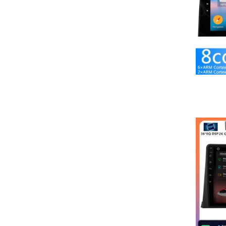
Mitgelieferter Montagerahmen in Wagenfarbe
Keine Modifikationen am Armaturenbrett nötig
Premium-Funktionen
Wireless Android Auto™/CarPlay™ (5GHz WiFi)
DAB+ Radio mit RDS-TMC Verkehrsinfos
360° Kamera-Support (Max. 4 Kameras)
OBD2-Diagnose mit Echtzeit-Fahrzeugdaten
Sprachsteuerung via Google Assistant/Siri
Hintergrundprozess-Management für stabile Navigation
Perfekte Lösung für:
Nachrüstung veralteter Fabrikradios
Navigation ohne Smartphone-Halterung
Musikstreaming mit DAB+-Empfang