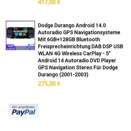
(1998–2003): Hochwertige
417,00 €
Integration für Ihr Fahrzeug und
volle Systemkompatibilität.
Dodge Durango Android 14.0
Autoradio GPS Navigationsysteme
Original-Steckverbinder nach ISO 10487-2
Mit 6GB+128GB Bluetooth
Integrierter CANBUS-Decoder für Bordcomputer-Anzeige
Freisprecheinrichtung DAB DSP USB
Mitgelieferter Montagerahmen in Wagenfarbe
WLAN 4G Wireless CarPlay - 5"
Keine Modifikationen am Armaturenbrett nötig
Android 14 Autoradio DVD Player
GPS Navigation Stereo Für Dodge
Premium-Funktionen
Durango (2001-2003)
275,00 €
Wireless Android Auto™/CarPlay™ (5GHz WiFi)
DAB+ Radio mit RDS-TMC Verkehrsinfos
360° Kamera-Support (Max. 4 Kameras)
OBD2-Diagnose mit Echtzeit-Fahrzeugdaten
Sprachsteuerung via Google Assistant/Siri
Hintergrundprozess-Management für stabile Navigation