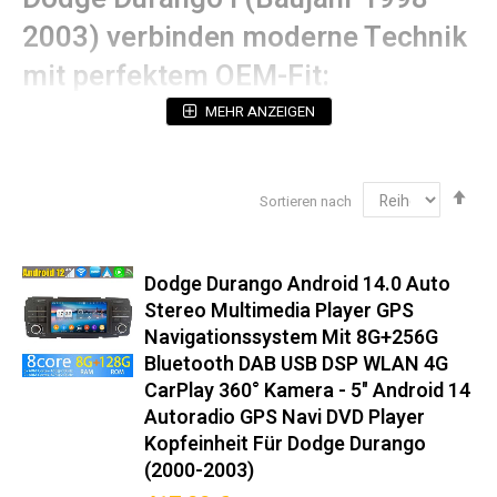
2003) verbinden moderne Technik
mit perfektem OEM-Fit:
MEHR ANZEIGEN
Technische Spezifikationen
Betriebssystem:
Android (mit 5 Jahren
Sicherheitsupdates)
Abs
Sortieren nach
sor
Prozessorleistung:
Octa-Core 2.4GHz (12nm
Technologie)
Display:
2K QLED-Touchscreen mit 178°
Dodge Durango Android 14.0 Auto
Blickwinkelstabilität (Hervorragende Bildqualität &
Stereo Multimedia Player GPS
Augenschonend)
Navigationssystem Mit 8G+256G
Navigation:
Dual-GPS (GPS + Galileo Unterstützung)
Bluetooth DAB USB DSP WLAN 4G
Audioausgang:
4x50W RMS (THD <0.05%)
CarPlay 360° Kamera - 5" Android 14
Autoradio GPS Navi DVD Player
Einbaukompatibilität‌ 100%
Kopfeinheit Für Dodge Durango
passgenau für Dodge Durango I
(2000-2003)