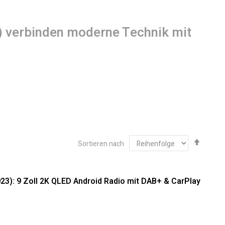
9) verbinden moderne Technik mit
Abste
Sortieren nach
sortie
2019): Hochwertige Integration für
23): 9 Zoll 2K QLED Android Radio mit DAB+ & CarPlay