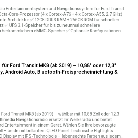
adio Entertainmentsystem und Navigationssystem für Ford Transit
ta-Core-Prozessor (4 x Cortex-A76 + 4 x Cortex-A55, 2.7 GHz)
iente Architektur.✅ 12GB DDR3 RAM + 256GB ROM für schnellen
tz.✅ UFS 3.1-Speicher für bis zu neunmal schnellere
zu herkömmlichem eMMC-Speicher.✅ Optionale Konfigurationen:
für Ford Transit MK8 (ab 2019) – 10,88" oder 12,3"
y, Android Auto, Bluetooth-Freisprecheinrichtung &
 Ford Transit MK8 (ab 2019) – wählbar mit 10,88 Zoll oder 12,3
timedia Navigationsradio ersetzt Ihr Werksradio und bietet
nd Entertainment in einem Gerät. Wählen Sie Ihre bevorzugte
ll – beide mit brillantem QLED Panel. Technische Highlights:
QLED Display mit IPS-Technologie – lebensechte Farben aus jedem…