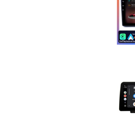
Mitgelieferter Montagerahmen in Wagenfarbe
Keine Modifikationen am Armaturenbrett nötig
Premium-Funktionen
Wireless Android Auto™/CarPlay™ (5GHz WiFi)
DAB+ Radio mit RDS-TMC Verkehrsinfos
360° Kamera-Support (Max. 4 Kameras)
OBD2-Diagnose mit Echtzeit-Fahrzeugdaten
Sprachsteuerung via Google Assistant/Siri
Hintergrundprozess-Management für stabile Navigation
Perfekte Lösung für:
Nachrüstung veralteter Fabrikradios
Navigation ohne Smartphone-Halterung
Musikstreaming mit DAB+-Empfang