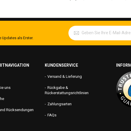
 Updates als Erster.
ITNAVIGATION
KUNDENSERVICE
INFOR
Versand & Lieferung
edingungen
Sie uns
Rückgabe &
Rückerstattungsrichtlinien
che
Zahlungsarten
 und Rücksendungen
FAQs