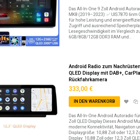
Das All-In-One 9 Zoll Android Autor
MK8 (2019–2023): ✅ UIS7870 6nm Oc
für hohe Leistung und energieeffiz
Zugriff und ausreichend Speicherpla
Lesegeschwindigkeit im Vergleich 
6GB/8GB/12GB DDR3 RAM und…
Android Radio zum Nachrüsten 
QLED Display mit DAB+, CarPla
Rückfahrkamera
333,00 €
IN DEN WARENKORB
Das All-In-One Android Autoradio für
Zoll QLED Display Dieses Android Mul
moderne Konnektivität, Navigation u
Displaygröße: 10,88 Zoll oder 12,3 Zo
Display: 10,88 Zoll oder 12,3 Zoll 