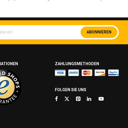
Melden
ABONNIEREN
Sie
sich
für
unseren
Newsletter
an:
MATIONEN
ZAHLUNGSMETHODEN
FOLGEN SIE UNS