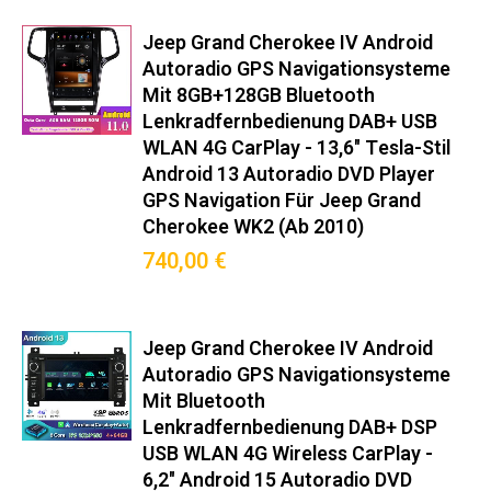
Dieses Android‑Radio bietet eine
Jeep Grand Cherokee IV Android
Autoradio GPS Navigationsysteme
100% passgenaue
Mit 8GB+128GB Bluetooth
Einbaukompatibilität für den Jeep
Lenkradfernbedienung DAB+ USB
WLAN 4G CarPlay - 13,6" Tesla-Stil
Grand Cherokee IV (WK2) (Baujahr
Android 13 Autoradio DVD Player
2010–2013) – hochwertige
GPS Navigation Für Jeep Grand
Cherokee WK2 (ab 2010)
Integration bei voller
740,00 €
Systemkompatibilität.
Original-Steckverbinder nach ISO 10487-2
Jeep Grand Cherokee IV Android
Integrierter CANBUS-Decoder für Bordcomputer-Anzeige
Autoradio GPS Navigationsysteme
Mitgelieferter Montagerahmen in Wagenfarbe
Mit Bluetooth
Keine Modifikationen am Armaturenbrett nötig
Lenkradfernbedienung DAB+ DSP
USB WLAN 4G Wireless CarPlay -
Premium-Funktionen
6,2" Android 15 Autoradio DVD