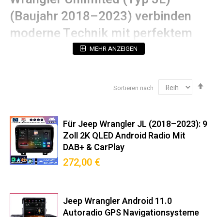
(Baujahr 2018–2023) verbinden
moderne Technik mit perfektem
OEM-Fit:
MEHR ANZEIGEN
Technische Spezifikationen
Abs
Sortieren nach
Betriebssystem:
Android (mit 5 Jahren
sor
Sicherheitsupdates)
Prozessorleistung:
Octa-Core 2.4GHz (12nm
Technologie)
Für Jeep Wrangler JL (2018–2023): 9
Display:
2K QLED-Touchscreen mit 178°
Zoll 2K QLED Android Radio Mit
Blickwinkelstabilität (Hervorragende Bildqualität &
DAB+ & CarPlay
Augenschonend)
272,00 €
Navigation:
Dual-GPS (GPS + Galileo Unterstützung)
Audioausgang:
4x50W RMS (THD <0.05%)
Einbaukompatibilität‌ 100%
Jeep Wrangler Android 11.0
Autoradio GPS Navigationsysteme