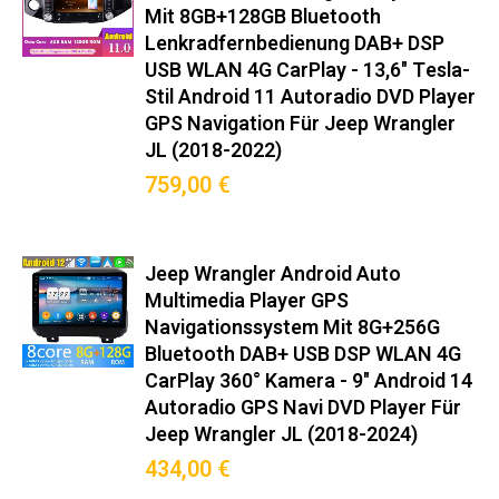
passgenau für Jeep Wrangler
Mit 8GB+128GB Bluetooth
Unlimited (JL) (2018–2023):
Lenkradfernbedienung DAB+ DSP
USB WLAN 4G CarPlay - 13,6" Tesla-
Hochwertige Integration für Ihr
Stil Android 11 Autoradio DVD Player
Fahrzeug und volle
GPS Navigation Für Jeep Wrangler
JL (2018-2022)
Systemkompatibilität.
759,00 €
Original-Steckverbinder nach ISO 10487-2
Integrierter CANBUS-Decoder für Bordcomputer-Anzeige
Mitgelieferter Montagerahmen in Wagenfarbe
Jeep Wrangler Android Auto
Multimedia Player GPS
Keine Modifikationen am Armaturenbrett nötig
Navigationssystem Mit 8G+256G
Premium-Funktionen
Bluetooth DAB+ USB DSP WLAN 4G
CarPlay 360° Kamera - 9" Android 14
Wireless Android Auto™/CarPlay™ (5GHz WiFi)
Autoradio GPS Navi DVD Player Für
DAB+ Radio mit RDS-TMC Verkehrsinfos
Jeep Wrangler JL (2018-2024)
360° Kamera-Support (Max. 4 Kameras)
434,00 €
OBD2-Diagnose mit Echtzeit-Fahrzeugdaten