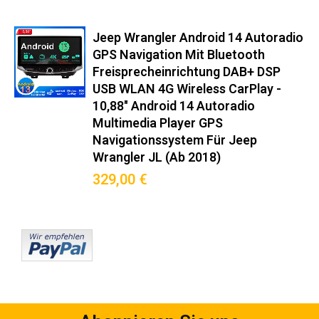
Sprachsteuerung via Google Assistant/Siri
Hintergrundprozess-Management für stabile Navigation
Jeep Wrangler Android 14 Autoradio
GPS Navigation Mit Bluetooth
Perfekte Lösung für:
Freisprecheinrichtung DAB+ DSP
USB WLAN 4G Wireless CarPlay -
Nachrüstung veralteter Fabrikradios
10,88" Android 14 Autoradio
Navigation ohne Smartphone-Halterung
Multimedia Player GPS
Musikstreaming mit DAB+-Empfang
Navigationssystem Für Jeep
Wrangler JL (ab 2018)
Rückfahrkamera-Integration (optional)
OBD2-Datenanzeige im Dashboard
329,00 €
Vorteilsvergleich
Gegenüber Originalradio:
✓ 500% schnellere App-Reaktionszeit
✓ 3x bessere Signalempfangsleistung
✓ 7x mehr Konnektivitätsoptionen