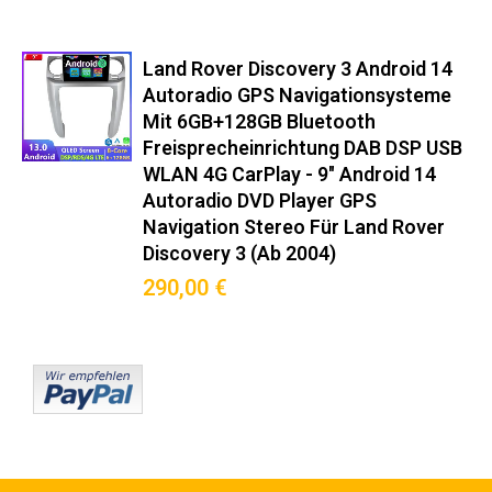
▸ OBD2-Diagnose mit Echtzeit-Fahrzeugdaten
▸ Sprachsteuerung via Google Assistant/Siri
▸ Hintergrundprozess-Management für stabile Navigation
Land Rover Discovery 3 Android 14
Perfekte Lösung für:
Autoradio GPS Navigationsysteme
✧ Nachrüstung veralteter Fabrikradios
Mit 6GB+128GB Bluetooth
✧ Navigation ohne Smartphone-Halterung
Freisprecheinrichtung DAB DSP USB
✧ Musikstreaming mit DAB+-Empfang
✧ Rückfahrkamera-Integration (optional)
WLAN 4G CarPlay - 9" Android 14
✧ OBD2-Datenanzeige im Dashboard ‌
Autoradio DVD Player GPS
Garantie & Service‌
Navigation Stereo Für Land Rover
✅ 18 Monate Herstellergarantie
Discovery 3 (Ab 2004)
✅ Kostenlose Firmware-Updates für 3 Jahre
290,00 €
✅ Deutsche Hotline: Mo-Fr 8-20 Uhr erreichbar
✅ Telefonische Einbauberatung (* bei fachgerechtem Einbau)
✅ 48h-Versand aus deutschem Lager
Vorteilsvergleich‌
Gegenüber Originalradio:
✓ 500% schnellere App-Reaktionszeit
✓ 3x bessere Signalempfangsleistung
✓ 7x mehr Konnektivitätsoptionen
✓ 12 Monate längere Softwareunterstützung