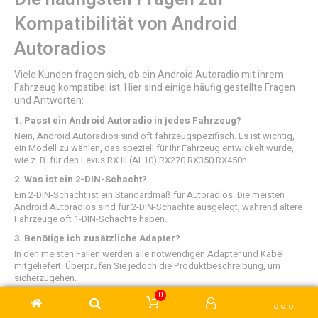
Kompatibilität von Android
Autoradios
Viele Kunden fragen sich, ob ein Android Autoradio mit ihrem
Fahrzeug kompatibel ist. Hier sind einige häufig gestellte Fragen
und Antworten:
1. Passt ein Android Autoradio in jedes Fahrzeug?
Nein, Android Autoradios sind oft fahrzeugspezifisch. Es ist wichtig,
ein Modell zu wählen, das speziell für Ihr Fahrzeug entwickelt wurde,
wie z. B. für den Lexus RX III (AL10) RX270 RX350 RX450h.
2. Was ist ein 2-DIN-Schacht?
Ein 2-DIN-Schacht ist ein Standardmaß für Autoradios. Die meisten
Android Autoradios sind für 2-DIN-Schächte ausgelegt, während ältere
Fahrzeuge oft 1-DIN-Schächte haben.
3. Benötige ich zusätzliche Adapter?
In den meisten Fällen werden alle notwendigen Adapter und Kabel
mitgeliefert. Überprüfen Sie jedoch die Produktbeschreibung, um
sicherzugehen.
0
4. Funktioniert das Radio mit meinem Bordcomputer?
Ja, viele Android Autoradios sind mit einem CANBUS-Decoder