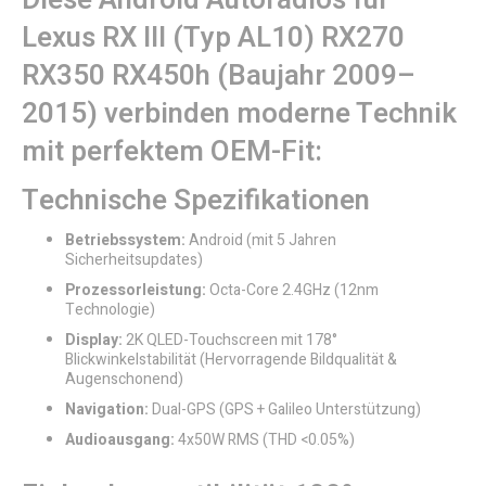
Diese Android Autoradios für
Lexus RX III (Typ AL10) RX270
RX350 RX450h (Baujahr 2009–
2015) verbinden moderne Technik
mit perfektem OEM-Fit:
Technische Spezifikationen
Betriebssystem:
Android (mit 5 Jahren
Sicherheitsupdates)
Prozessorleistung:
Octa-Core 2.4GHz (12nm
Technologie)
Display:
2K QLED-Touchscreen mit 178°
Blickwinkelstabilität (Hervorragende Bildqualität &
Augenschonend)
Navigation:
Dual-GPS (GPS + Galileo Unterstützung)
Audioausgang:
4x50W RMS (THD <0.05%)