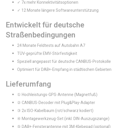
✓ 7x mehr Konnektivitätsoptionen
✓ 12 Monate längere Softwareunterstützung
Entwickelt für deutsche
Straßenbedingungen
24 Monate Feldtests auf Autobahn A7
TÜV-geprüfte EMV-Störfestigkeit
Speziell angepasst für deutsche CANBUS-Protokolle
Optimiert für DAB+-Empfang in städtischen Gebieten
Lieferumfang
① Hochleistungs-GPS-Antenne (Magnetfuß)
② CANBUS-Decoder mit Plug&Play-Adapter
③ 2x ISO-Kabelbaum (rot/schwarz kodiert)
④ Montagewerkzeug-Set (inkl. DIN-Auszugszange)
⑤ DAB+-Fensterantenne mit 3M-Klebepad (optional)