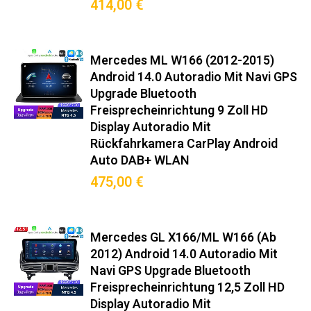
(2011–2015): Hochwertige
414,00 €
Integration für Ihr Fahrzeug und
volle Systemkompatibilität.
Mercedes ML W166 (2012-2015)
Android 14.0 Autoradio Mit Navi GPS
Original-Steckverbinder nach ISO 10487-2
Upgrade Bluetooth
Integrierter CANBUS-Decoder für Bordcomputer-Anzeige
Freisprecheinrichtung 9 Zoll HD
Mitgelieferter Montagerahmen in Wagenfarbe
Display Autoradio Mit
Keine Modifikationen am Armaturenbrett nötig
Rückfahrkamera CarPlay Android
Auto DAB+ WLAN
Premium-Funktionen
475,00 €
Wireless Android Auto™/CarPlay™ (5GHz WiFi)
DAB+ Radio mit RDS-TMC Verkehrsinfos
Mercedes GL X166/ML W166 (Ab
360° Kamera-Support (Max. 4 Kameras)
2012) Android 14.0 Autoradio Mit
OBD2-Diagnose mit Echtzeit-Fahrzeugdaten
Navi GPS Upgrade Bluetooth
Sprachsteuerung via Google Assistant/Siri
Freisprecheinrichtung 12,5 Zoll HD
Hintergrundprozess-Management für stabile Navigation
Display Autoradio Mit