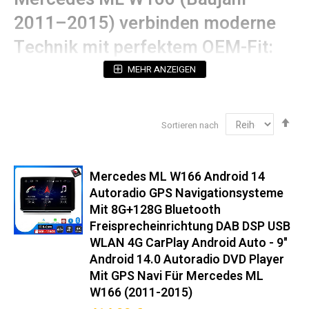
2011–2015) verbinden moderne
Technik mit perfektem OEM-Fit:
MEHR ANZEIGEN
Technische Spezifikationen
Betriebssystem:
Android (mit 5 Jahren
Sicherheitsupdates)
Abs
Sortieren nach
sor
Prozessorleistung:
Octa-Core 2.4GHz (12nm
Technologie)
Display:
2K QLED-Touchscreen mit 178°
Mercedes ML W166 Android 14
Blickwinkelstabilität (Hervorragende Bildqualität &
Autoradio GPS Navigationsysteme
Augenschonend)
Mit 8G+128G Bluetooth
Navigation:
Dual-GPS (GPS + Galileo Unterstützung)
Freisprecheinrichtung DAB DSP USB
Audioausgang:
4x50W RMS (THD <0.05%)
WLAN 4G CarPlay Android Auto - 9"
Android 14.0 Autoradio DVD Player
Einbaukompatibilität‌ 100%
Mit GPS Navi Für Mercedes ML
passgenau für Mercedes ML W166
W166 (2011-2015)