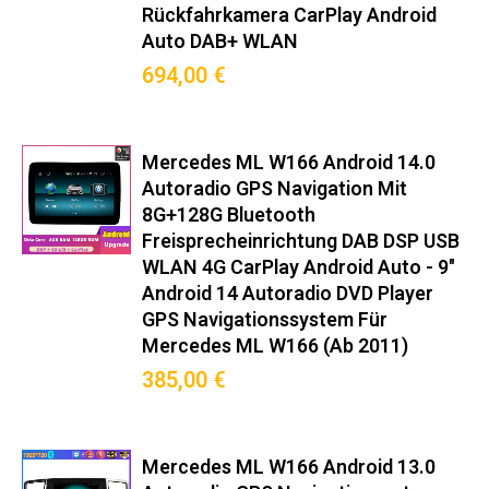
Rückfahrkamera CarPlay Android
Perfekte Lösung für:
Auto DAB+ WLAN
694,00 €
Nachrüstung veralteter Fabrikradios
Navigation ohne Smartphone-Halterung
Musikstreaming mit DAB+-Empfang
Mercedes ML W166 Android 14.0
Rückfahrkamera-Integration (optional)
Autoradio GPS Navigation Mit
OBD2-Datenanzeige im Dashboard
8G+128G Bluetooth
Freisprecheinrichtung DAB DSP USB
Vorteilsvergleich
WLAN 4G CarPlay Android Auto - 9"
Gegenüber Originalradio:
Android 14 Autoradio DVD Player
GPS Navigationssystem Für
✓ 500% schnellere App-Reaktionszeit
Mercedes ML W166 (Ab 2011)
✓ 3x bessere Signalempfangsleistung
385,00 €
✓ 7x mehr Konnektivitätsoptionen
✓ 12 Monate längere Softwareunterstützung
Entwickelt für deutsche
Mercedes ML W166 Android 13.0