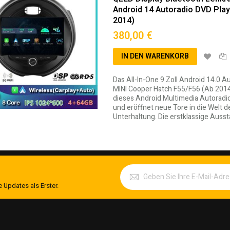
Android 14 Autoradio DVD Play
2014)
380,00 €
IN DEN WARENKORB
Das All-In-One 9 Zoll Android 14.0 
MINI Cooper Hatch F55/F56 (Ab 2014
dieses Android Multimedia Autoradio
und eröffnet neue Tore in die Welt 
Unterhaltung. Die erstklassige Auss
gen
 Updates als Erster.