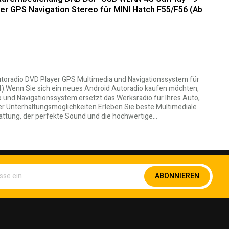
er GPS Navigation Stereo für MINI Hatch F55/F56 (Ab
Autoradio DVD Player GPS Multimedia und Navigationssystem für
):Wenn Sie sich ein neues Android Autoradio kaufen möchten,
 und Navigationssystem ersetzt das Werksradio für Ihres Auto,
der Unterhaltungsmöglichkeiten.Erleben Sie beste Multimediale
tattung, der perfekte Sound und die hochwertige…
Melden
ABONNIEREN
Sie
sich
für
unseren
Newsletter
an: