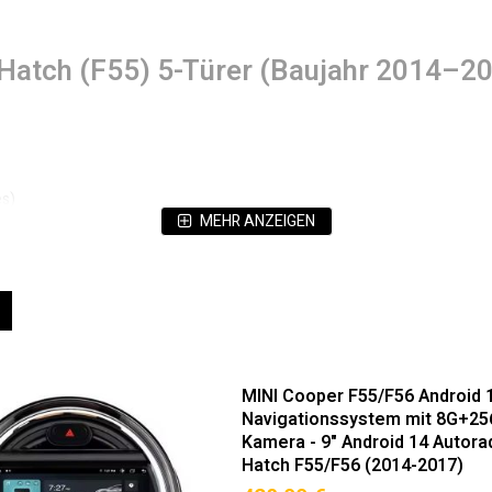
i Hatch (F55) 5-Türer (Baujahr 2014–
es)
MEHR ANZEIGEN
e)
ät (Hervorragende Bildqualität & Augenschonend)
eigen
Liste
nau für Mini (F55) 5-Türer (2014–2024)
MINI Cooper F55/F56 Android 
ilität.
Navigationssystem mit 8G+25
Kamera - 9" Android 14 Autora
/ Cooper S / Cooper SD)
Hatch F55/F56 (2014-2017)