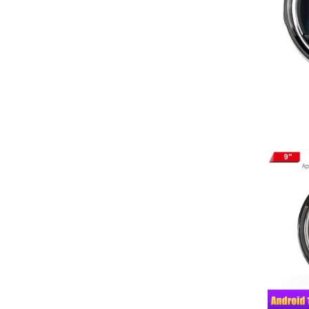
Original-Steckverbinder nach ISO 10487-2
Integrierter CANBUS-Decoder für Bordcomputer-Anzeige
Mitgelieferter Montagerahmen in Wagenfarbe
Keine Modifikationen am Armaturenbrett nötig
Premium-Funktionen
Wireless Android Auto™/CarPlay™ (5GHz WiFi)
DAB+ Radio mit RDS-TMC Verkehrsinfos
360° Kamera-Support (Max. 4 Kameras)
OBD2-Diagnose mit Echtzeit-Fahrzeugdaten
Sprachsteuerung via Google Assistant/Siri
Hintergrundprozess-Management für stabile Navigation
Perfekte Lösung für:
Nachrüstung veralteter Fabrikradios
Navigation ohne Smartphone-Halterung