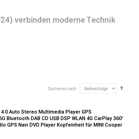
2024) verbinden moderne Technik
Abste
Sortieren nach
sortie
: Hochwertige Integration für Ihr
14.0 Auto Stereo Multimedia Player GPS
6G Bluetooth DAB CD USB DSP WLAN 4G CarPlay 360°
dio GPS Navi DVD Player Kopfeinheit für MINI Cooper