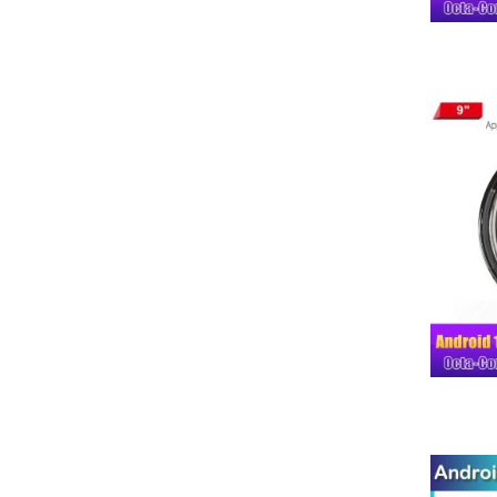
Musikstreaming mit DAB+-Empfang
Rückfahrkamera-Integration (optional)
OBD2-Datenanzeige im Dashboard
Vorteilsvergleich
Gegenüber Originalradio:
✓ 500% schnellere App-Reaktionszeit
✓ 3x bessere Signalempfangsleistung
✓ 7x mehr Konnektivitätsoptionen
✓ 12 Monate längere Softwareunterstützung
Entwickelt für deutsche Straßenb
24 Monate Feldtests auf Autobahn A7
TÜV-geprüfte EMV-Störfestigkeit
Speziell angepasst für deutsche CANBUS-Protokolle
Optimiert für DAB+-Empfang in städtischen Gebieten