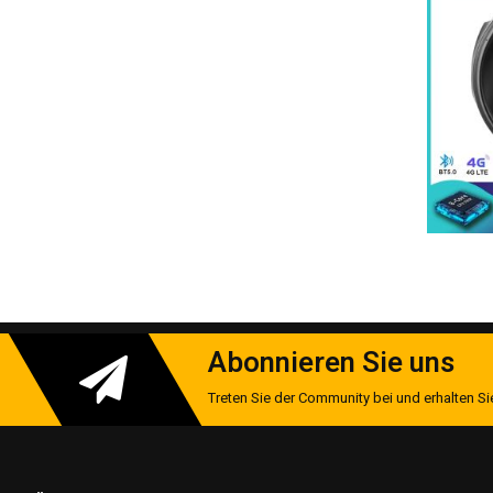
Lieferumfang
① Hochleistungs-GPS-Antenne (Magnetfuß)
② CANBUS-Decoder mit Plug&Play-Adapter
③ 2x ISO-Kabelbaum (rot/schwarz kodiert)
④ Montagewerkzeug-Set (inkl. DIN-Auszugszange)
⑤ DAB+-Fensterantenne mit 3M-Klebepad (optional)
Getestet unter extremen Bedingun
✓ -30°C Kältetest (48h Dauerbetrieb)
✓ +70°C Hitzeresistenz (direkte Sonneneinstrahlung)
Abonnieren Sie uns
✓ 85% Luftfeuchtigkeit (Salznebeltest)
Treten Sie der Community bei und erhalten Sie
✓ Vibrationstest nach DIN EN 60068-2-6
Fachbegriffe einfach erklärt