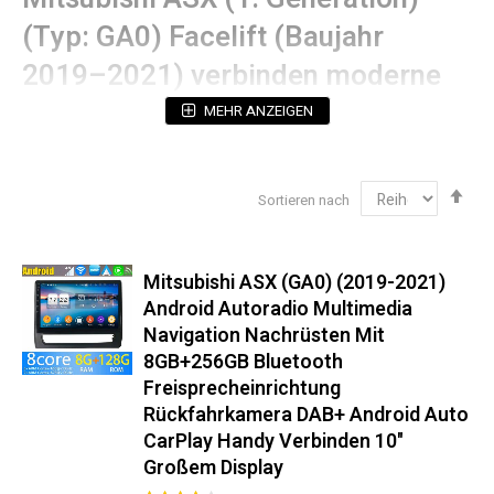
(Typ: GA0) Facelift (Baujahr
2019–2021) verbinden moderne
Technik mit perfektem OEM-Fit:
MEHR ANZEIGEN
Technische Spezifikationen
Abs
Sortieren nach
Betriebssystem:
Android (mit 5 Jahren
sor
Sicherheitsupdates)
Prozessorleistung:
Octa-Core 2.4GHz (12nm
Technologie)
Mitsubishi ASX (GA0) (2019-2021)
Display:
2K QLED-Touchscreen mit 178°
Android Autoradio Multimedia
Blickwinkelstabilität (Hervorragende Bildqualität &
Navigation Nachrüsten Mit
Augenschonend)
8GB+256GB Bluetooth
Navigation:
Dual-GPS (GPS + Galileo Unterstützung)
Freisprecheinrichtung​
Audioausgang:
4x50W RMS (THD <0.05%)
Rückfahrkamera DAB+ Android Auto
CarPlay Handy Verbinden​ 10"
Einbaukompatibilität‌ 100%
Großem Display