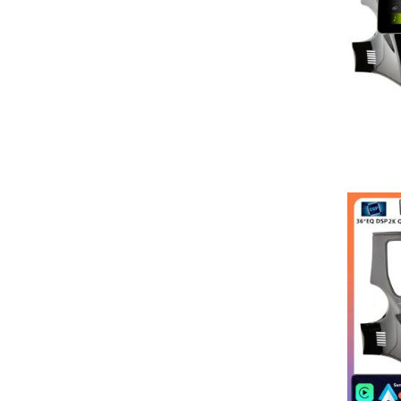
Mitgelieferter Montagerahmen in Wagenfarbe
Keine Modifikationen am Armaturenbrett nötig
Premium-Funktionen
Wireless Android Auto™/CarPlay™ (5GHz WiFi)
DAB+ Radio mit RDS-TMC Verkehrsinfos
360° Kamera-Support (Max. 4 Kameras)
OBD2-Diagnose mit Echtzeit-Fahrzeugdaten
Sprachsteuerung via Google Assistant/Siri
Hintergrundprozess-Management für stabile Navigation
Perfekte Lösung für:
Nachrüstung veralteter Fabrikradios
Navigation ohne Smartphone-Halterung
Musikstreaming mit DAB+-Empfang