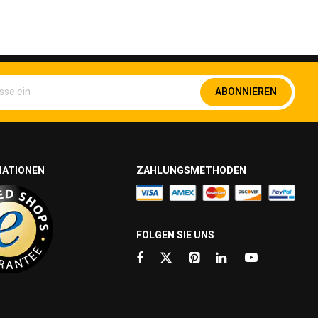
Melden
ABONNIEREN
Sie
sich
für
unseren
Newsletter
an:
MATIONEN
ZAHLUNGSMETHODEN
FOLGEN SIE UNS