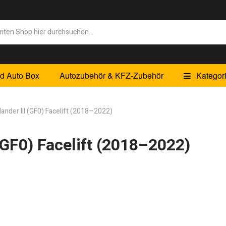
id Auto Box
Autozubehör & KFZ-Zubehör
Kategor
lander III (GF0) Facelift (2018–2022)
 (GF0) Facelift (2018–2022)