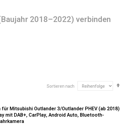
ft (Baujahr 2018–2022) verbinden
Abste
Sortieren nach
sortie
 Facelift (2018–2022): Hochwertige
für Mitsubishi Outlander 3/Outlander PHEV (ab 2018)
ay mit DAB+, CarPlay, Android Auto, Bluetooth-
fahrkamera