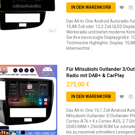
IN DEN WARENKORB
Das All-In-One Android Autoradio fü
10,88 Zoll oder 12,3 Zoll QLED Displ
Werksradio und bietet moderne Konne
Sie Ihre bevorzugte Displaygröße: 10,
Technische Highlights: Display: 10,8
lebensechte…
Für Mitsubishi Outlander 3/Ou
Radio mit DAB+ & CarPlay
275,00 €
IN DEN WARENKORB
Das All-In-One 10,1 Zoll Android Au
Mitsubishi Outlander 3/Outlander 
Cortex-A76 + 4 x Cortex-A55, 2.7 GH
DDR3 RAM + 256GB ROM für schnellen
bis zu neunmal schnellere Leseges