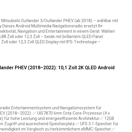
r Mitsubishi Outlander 3/Outlander PHEV (ab 2018) – wählbar mit
ay Dieses Android Multimedia Navigationsradio ersetzt Ihr
ktivität, Navigation und Entertainment in einem Gerät. Wählen
88 Zoll oder 12,3 Zoll – beide mit brillantem QLED Panel.
8 Zoll oder 12,3 Zoll QLED Display mit IPS-Technologie –
tlander PHEV (2018–2022): 10,1 Zoll 2K QLED Android
toradio Entertainmentsystem und Navigationssystem für
PHEV (2018–2022): ✅ UIS7870 6nm Octa-Core-Prozessor (4 x
z) für hohe Leistung und energieeffiziente Architektur.✅ 12GB
 Zugriff und ausreichend Speicherplatz.✅ UFS 3.1-Speicher für
chwindigkeit im Vergleich zu herkömmlichem eMMC-Speicher.✅