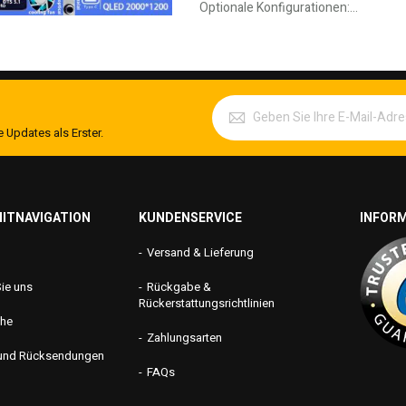
Optionale Konfigurationen:…
 Updates als Erster.
ITNAVIGATION
KUNDENSERVICE
INFOR
edingungen
Versand & Lieferung
Sie uns
Rückgabe &
Rückerstattungsrichtlinien
che
Zahlungsarten
 und Rücksendungen
FAQs