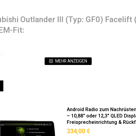
bishi Outlander III (Typ: GF0) Faceli
EM-Fit:
es)
MEHR ANZEIGEN
e)
ät (Hervorragende Bildqualität & Augenschonend)
eigen
Liste
nau für Mitsubishi Outlander III (GF0)
Android Radio zum Nachrüsten 
lle Systemkompatibilität.
– 10,88" oder 12,3" QLED Displ
Freisprecheinrichtung & Rück
334,00 €