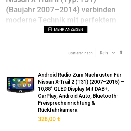
(Baujahr 2007–2014) verbinden
moderne Technik mit perfektem
OEM-Fit:
MEHR ANZEIGEN
Technische Spezifikationen
Abs
Sortieren nach
Betriebssystem:
Android (mit 5 Jahren
sor
Sicherheitsupdates)
Prozessorleistung:
Octa-Core 2.4GHz (12nm
Technologie)
Android Radio Zum Nachrüsten Für
Display:
2K QLED-Touchscreen mit 178°
Nissan X-Trail 2 (T31) (2007–2015) –
Blickwinkelstabilität (Hervorragende Bildqualität &
10,88" QLED Display Mit DAB+,
Augenschonend)
CarPlay, Android Auto, Bluetooth-
Navigation:
Dual-GPS (GPS + Galileo Unterstützung)
Freisprecheinrichtung &
Audioausgang:
4x50W RMS (THD <0.05%)
Rückfahrkamera
328,00 €
Einbaukompatibilität‌ 100%