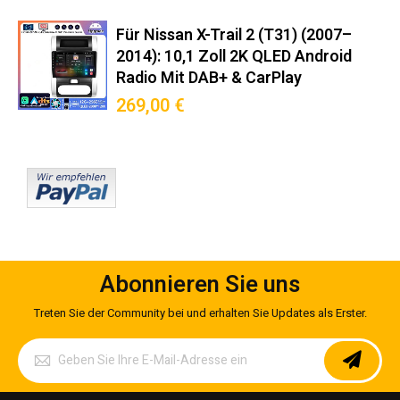
passgenau für Nissan X-Trail II
(T31) (2007–2014): Hochwertige
Für Nissan X-Trail 2 (T31) (2007–
2014): 10,1 Zoll 2K QLED Android
Integration für Ihr Fahrzeug und
Radio Mit DAB+ & CarPlay
volle Systemkompatibilität.
269,00 €
Original-Steckverbinder nach ISO 10487-2
Integrierter CANBUS-Decoder für Bordcomputer-Anzeige
Mitgelieferter Montagerahmen in Wagenfarbe
Keine Modifikationen am Armaturenbrett nötig
Premium-Funktionen
Abonnieren Sie uns
Wireless Android Auto™/CarPlay™ (5GHz WiFi)
DAB+ Radio mit RDS-TMC Verkehrsinfos
Treten Sie der Community bei und erhalten Sie Updates als Erster.
360° Kamera-Support (Max. 4 Kameras)
Melden
Sie
OBD2-Diagnose mit Echtzeit-Fahrzeugdaten
sich
Sprachsteuerung via Google Assistant/Siri
für