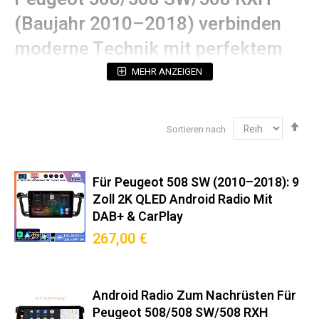
(Baujahr 2010–2018) verbinden
moderne Technik mit perfektem
OEM-Fit:
MEHR ANZEIGEN
Technische Spezifikationen
Abs
Sortieren nach
Betriebssystem:
Android (mit 5 Jahren
sor
Sicherheitsupdates)
Prozessorleistung:
Octa-Core 2.4GHz (12nm
Technologie)
Für Peugeot 508 SW (2010–2018): 9
Display:
2K QLED-Touchscreen mit 178°
Zoll 2K QLED Android Radio Mit
Blickwinkelstabilität (Hervorragende Bildqualität &
DAB+ & CarPlay
Augenschonend)
267,00 €
Navigation:
Dual-GPS (GPS + Galileo Unterstützung)
Audioausgang:
4x50W RMS (THD <0.05%)
Einbaukompatibilität‌ 100%
Android Radio Zum Nachrüsten Für
Peugeot 508/508 SW/508 RXH