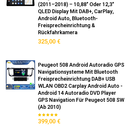
passgenau für Peugeot 508/508
(2011–2018) – 10,88" Oder 12,3"
SW/508 RXH (2010–2018):
QLED Display Mit DAB+, CarPlay,
Android Auto, Bluetooth-
Hochwertige Integration für Ihr
Freisprecheinrichtung &
Fahrzeug und volle
Rückfahrkamera
325,00 €
Systemkompatibilität.
Original-Steckverbinder nach ISO 10487-2
Integrierter CANBUS-Decoder für Bordcomputer-Anzeige
Peugeot 508 Android Autoradio GPS
Mitgelieferter Montagerahmen in Wagenfarbe
Navigationsysteme Mit Bluetooth
Freisprecheinrichtung DAB+ USB
Keine Modifikationen am Armaturenbrett nötig
WLAN OBD2 Carplay Android Auto -
Premium-Funktionen
Android 14 Autoradio DVD Player
GPS Navigation Für Peugeot 508 SW
Wireless Android Auto™/CarPlay™ (5GHz WiFi)
(ab 2010)
DAB+ Radio mit RDS-TMC Verkehrsinfos
95
100
% of
Bewertung:
399,00 €
360° Kamera-Support (Max. 4 Kameras)
OBD2-Diagnose mit Echtzeit-Fahrzeugdaten