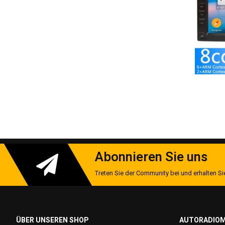
Mitgelieferter Montagerahmen in Wagenfarbe
Keine Modifikationen am Armaturenbrett nötig
Premium-Funktionen
Wireless Android Auto™/CarPlay™ (5GHz WiFi)
DAB+ Radio mit RDS-TMC Verkehrsinfos
360° Kamera-Support (Max. 4 Kameras)
OBD2-Diagnose mit Echtzeit-Fahrzeugdaten
Sprachsteuerung via Google Assistant/Siri
Hintergrundprozess-Management für stabile Navigation
Abonnieren Sie uns
Perfekte Lösung für:
Treten Sie der Community bei und erhalten Sie
Nachrüstung veralteter Fabrikradios
Navigation ohne Smartphone-Halterung
Musikstreaming mit DAB+-Empfang
ÜBER UNSEREN SHOP
AUTORADIOM