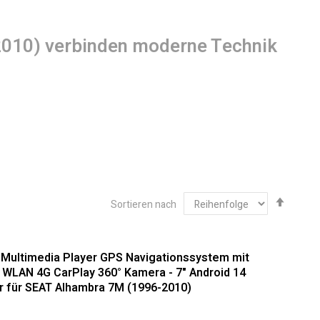
–2010) verbinden moderne Technik
Abste
Sortieren nach
sortie
10): Hochwertige Integration für
 Multimedia Player GPS Navigationssystem mit
WLAN 4G CarPlay 360° Kamera - 7" Android 14
r für SEAT Alhambra 7M (1996-2010)