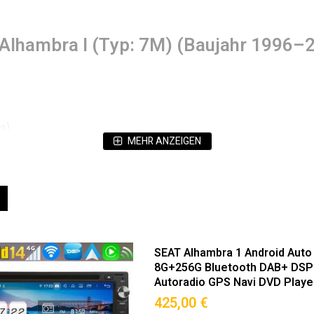
t Alhambra I (Typ: 7M) (Baujahr 1996
es)
MEHR ANZEIGEN
e)
ät (Hervorragende Bildqualität & Augenschonend)
eigen
Liste
nau für Seat Alhambra I (7M) (1996–20
SEAT Alhambra 1 Android Auto
tibilität.
8G+256G Bluetooth DAB+ DSP 
Autoradio GPS Navi DVD Playe
425,00 €