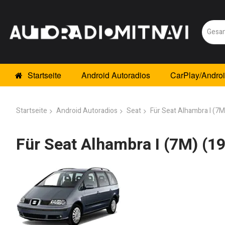
Startseite
Android Autoradios
CarPlay/Andro
Startseite
Android Autoradios
Seat
Für Seat Alhambra I (7
Für Seat Alhambra I (7M) (