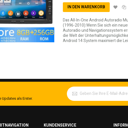
IN DEN WARENKORB
Das All-In-One Android Autoradio 
(1996-2010):Wenn Sie sich ein neue
Autoradio und Navigationssystem erse
die Welt der Unterhaltungsmöglichk
Android 14 System maximiert die Lei
 Updates als Erster.
ITNAVIGATION
KUNDENSERVICE
INFOR