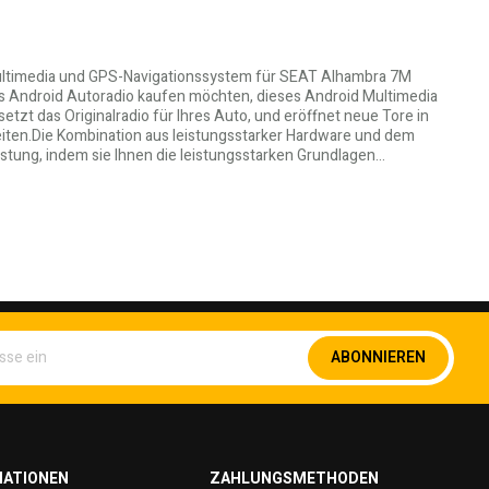
Multimedia und GPS-Navigationssystem für SEAT Alhambra 7M
s Android Autoradio kaufen möchten, dieses Android Multimedia
tzt das Originalradio für Ihres Auto, und eröffnet neue Tore in
eiten.Die Kombination aus leistungsstarker Hardware und dem
stung, indem sie Ihnen die leistungsstarken Grundlagen…
Melden
ABONNIEREN
Sie
sich
für
unseren
Newsletter
an:
MATIONEN
ZAHLUNGSMETHODEN