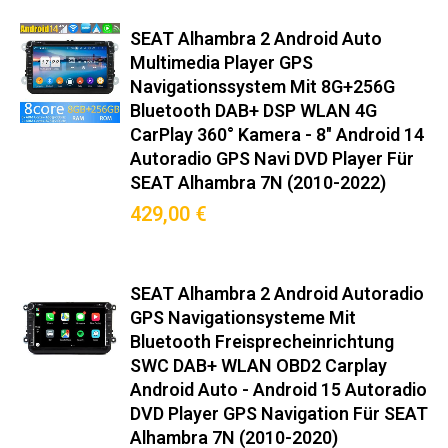
(7N) (2010–2022): Hochwertige
Integration für Ihr Fahrzeug und
SEAT Alhambra 2 Android Auto
Multimedia Player GPS
volle Systemkompatibilität.
Navigationssystem Mit 8G+256G
Bluetooth DAB+ DSP WLAN 4G
Original-Steckverbinder nach ISO 10487-2
CarPlay 360° Kamera - 8" Android 14
Integrierter CANBUS-Decoder für Bordcomputer-Anzeige
Autoradio GPS Navi DVD Player Für
Mitgelieferter Montagerahmen in Wagenfarbe
SEAT Alhambra 7N (2010-2022)
Keine Modifikationen am Armaturenbrett nötig
429,00 €
Premium-Funktionen
Wireless Android Auto™/CarPlay™ (5GHz WiFi)
SEAT Alhambra 2 Android Autoradio
DAB+ Radio mit RDS-TMC Verkehrsinfos
GPS Navigationsysteme Mit
Bluetooth Freisprecheinrichtung
360° Kamera-Support (Max. 4 Kameras)
SWC DAB+ WLAN OBD2 Carplay
OBD2-Diagnose mit Echtzeit-Fahrzeugdaten
Android Auto - Android 15 Autoradio
Sprachsteuerung via Google Assistant/Siri
DVD Player GPS Navigation Für SEAT
Hintergrundprozess-Management für stabile Navigation
Alhambra 7N (2010-2020)