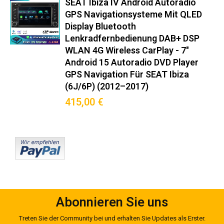
SEAT Ibiza IV Android Autoradio
Hintergrundprozess-Management für stabile Navigation
GPS Navigationsysteme Mit QLED
Display Bluetooth
Perfekte Lösung für:
Lenkradfernbedienung DAB+ DSP
WLAN 4G Wireless CarPlay - 7"
Nachrüstung veralteter Fabrikradios
Android 15 Autoradio DVD Player
Navigation ohne Smartphone-Halterung
GPS Navigation Für SEAT Ibiza
Musikstreaming mit DAB+-Empfang
(6J/6P) (2012–2017)
Rückfahrkamera-Integration (optional)
415,00 €
OBD2-Datenanzeige im Dashboard
Vorteilsvergleich
Gegenüber Originalradio:
✓ 500% schnellere App-Reaktionszeit
✓ 3x bessere Signalempfangsleistung
✓ 7x mehr Konnektivitätsoptionen
Abonnieren Sie uns
✓ 12 Monate längere Softwareunterstützung
Treten Sie der Community bei und erhalten Sie Updates als Erster.