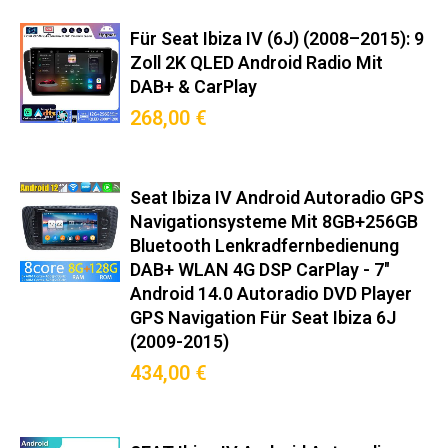
(6J/6P) (2008–2017):
Hochwertige Integration für Ihr
Für Seat Ibiza IV (6J) (2008–2015): 9
Zoll 2K QLED Android Radio Mit
Fahrzeug und volle
DAB+ & CarPlay
Systemkompatibilität.
268,00 €
Original-Steckverbinder nach ISO 10487-2
Integrierter CANBUS-Decoder für Bordcomputer-Anzeige
Seat Ibiza IV Android Autoradio GPS
Mitgelieferter Montagerahmen in Wagenfarbe
Navigationsysteme Mit 8GB+256GB
Keine Modifikationen am Armaturenbrett nötig
Bluetooth Lenkradfernbedienung
DAB+ WLAN 4G DSP CarPlay - 7"
Premium-Funktionen
Android 14.0 Autoradio DVD Player
GPS Navigation Für Seat Ibiza 6J
Wireless Android Auto™/CarPlay™ (5GHz WiFi)
(2009-2015)
DAB+ Radio mit RDS-TMC Verkehrsinfos
434,00 €
360° Kamera-Support (Max. 4 Kameras)
OBD2-Diagnose mit Echtzeit-Fahrzeugdaten
Sprachsteuerung via Google Assistant/Siri