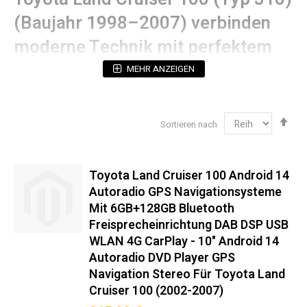
(Baujahr 1998–2007) verbinden
moderne Technik mit perfektem
OEM-Fit:
MEHR ANZEIGEN
Technische Spezifikationen
Abs
Sortieren nach
Betriebssystem:
Android (mit 5 Jahren
sor
Sicherheitsupdates)
Prozessorleistung:
Octa-Core 2.4GHz (12nm
Technologie)
Toyota Land Cruiser 100 Android 14
Display:
2K QLED-Touchscreen mit 178°
Autoradio GPS Navigationsysteme
Blickwinkelstabilität (Hervorragende Bildqualität &
Mit 6GB+128GB Bluetooth
Augenschonend)
Freisprecheinrichtung DAB DSP USB
Navigation:
Dual-GPS (GPS + Galileo Unterstützung)
WLAN 4G CarPlay - 10" Android 14
Audioausgang:
4x50W RMS (THD <0.05%)
Autoradio DVD Player GPS
Navigation Stereo Für Toyota Land
Einbaukompatibilität‌ 100%
Cruiser 100 (2002-2007)