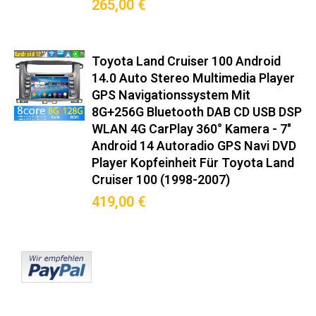
passgenau für Toyota Land Cruiser
265,00 €
100 (J10) (1998–2007):
Hochwertige Integration für Ihr
Toyota Land Cruiser 100 Android
Fahrzeug und volle
14.0 Auto Stereo Multimedia Player
GPS Navigationssystem Mit
Systemkompatibilität.
8G+256G Bluetooth DAB CD USB DSP
WLAN 4G CarPlay 360° Kamera - 7"
Original-Steckverbinder nach ISO 10487-2
Android 14 Autoradio GPS Navi DVD
Integrierter CANBUS-Decoder für Bordcomputer-Anzeige
Player Kopfeinheit Für Toyota Land
Mitgelieferter Montagerahmen in Wagenfarbe
Cruiser 100 (1998-2007)
Keine Modifikationen am Armaturenbrett nötig
419,00 €
Premium-Funktionen
Wireless Android Auto™/CarPlay™ (5GHz WiFi)
DAB+ Radio mit RDS-TMC Verkehrsinfos
360° Kamera-Support (Max. 4 Kameras)
OBD2-Diagnose mit Echtzeit-Fahrzeugdaten