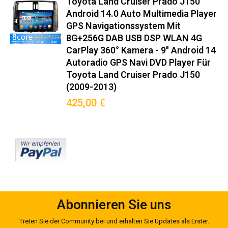
Einbaukompatibilität‌ 100%
Toyota Land Cruiser Prado J150
Android 14.0 Auto Multimedia Player
passgenau für Toyota Land Cruiser
GPS Navigationssystem Mit
Prado 150 (J150) (2009–2013):
8G+256G DAB USB DSP WLAN 4G
CarPlay 360° Kamera - 9" Android 14
Hochwertige Integration für Ihr
Autoradio GPS Navi DVD Player Für
Fahrzeug und volle
Toyota Land Cruiser Prado J150
(2009-2013)
Systemkompatibilität.
425,00 €
Original-Steckverbinder nach ISO 10487-2
Integrierter CANBUS-Decoder für Bordcomputer-Anzeige
Mitgelieferter Montagerahmen in Wagenfarbe
Keine Modifikationen am Armaturenbrett nötig
Premium-Funktionen
Wireless Android Auto™/CarPlay™ (5GHz WiFi)
Abonnieren Sie uns
DAB+ Radio mit RDS-TMC Verkehrsinfos
Treten Sie der Community bei und erhalten Sie Updates als Erster.