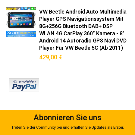
(2011–2019): Hochwertige
Integration für Ihr Fahrzeug und
VW Beetle Android Auto Multimedia
Player GPS Navigationssystem Mit
volle Systemkompatibilität.
8G+256G Bluetooth DAB+ DSP
WLAN 4G CarPlay 360° Kamera - 8"
Original-Steckverbinder nach ISO 10487-2
Android 14 Autoradio GPS Navi DVD
Integrierter CANBUS-Decoder für Bordcomputer-Anzeige
Player Für VW Beetle 5C (ab 2011)
Mitgelieferter Montagerahmen in Wagenfarbe
429,00 €
Keine Modifikationen am Armaturenbrett nötig
Premium-Funktionen
Wireless Android Auto™/CarPlay™ (5GHz WiFi)
DAB+ Radio mit RDS-TMC Verkehrsinfos
360° Kamera-Support (Max. 4 Kameras)
OBD2-Diagnose mit Echtzeit-Fahrzeugdaten
Abonnieren Sie uns
Sprachsteuerung via Google Assistant/Siri
Treten Sie der Community bei und erhalten Sie Updates als Erster.
Hintergrundprozess-Management für stabile Navigation