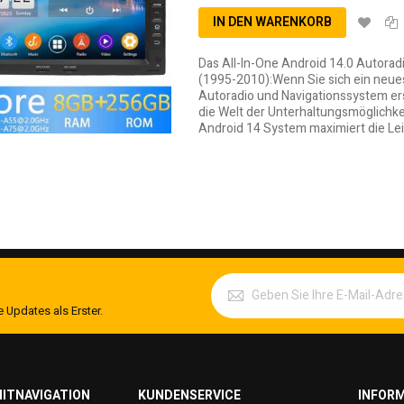
IN DEN WARENKORB
Das All-In-One Android 14.0 Autorad
(1995-2010):Wenn Sie sich ein neue
Autoradio und Navigationssystem erse
die Welt der Unterhaltungsmöglichk
Android 14 System maximiert die Lei
 Updates als Erster.
ITNAVIGATION
KUNDENSERVICE
INFOR