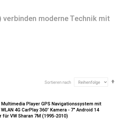
) verbinden moderne Technik mit
Abste
Sortieren nach
sortie
 Hochwertige Integration für Ihr
o Multimedia Player GPS Navigationssystem mit
WLAN 4G CarPlay 360° Kamera - 7" Android 14
r für VW Sharan 7M (1995-2010)