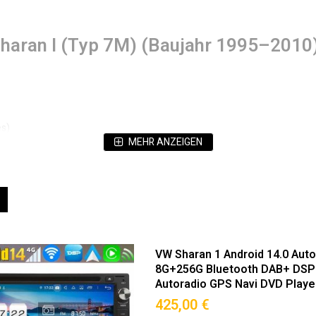
Sharan I (Typ 7M) (Baujahr 1995–2010
es)
MEHR ANZEIGEN
e)
ät (Hervorragende Bildqualität & Augenschonend)
eigen
Liste
nau für VW Sharan I (7M) (1995–2010):
VW Sharan 1 Android 14.0 Aut
ilität.
8G+256G Bluetooth DAB+ DSP 
Autoradio GPS Navi DVD Playe
425,00 €