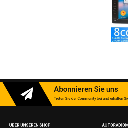
Mitgelieferter Montagerahmen in Wagenfarbe
Keine Modifikationen am Armaturenbrett nötig
Premium-Funktionen
Wireless Android Auto™/CarPlay™ (5GHz WiFi)
DAB+ Radio mit RDS-TMC Verkehrsinfos
360° Kamera-Support (Max. 4 Kameras)
OBD2-Diagnose mit Echtzeit-Fahrzeugdaten
Sprachsteuerung via Google Assistant/Siri
Hintergrundprozess-Management für stabile Navigation
Abonnieren Sie uns
Perfekte Lösung für:
Treten Sie der Community bei und erhalten Sie
Nachrüstung veralteter Fabrikradios
Navigation ohne Smartphone-Halterung
Musikstreaming mit DAB+-Empfang
ÜBER UNSEREN SHOP
AUTORADIOM