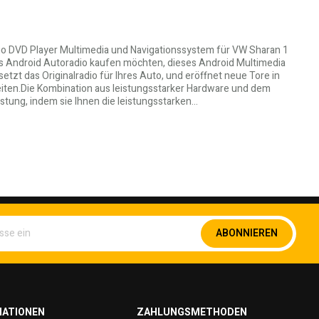
io DVD Player Multimedia und Navigationssystem für VW Sharan 1
s Android Autoradio kaufen möchten, dieses Android Multimedia
tzt das Originalradio für Ihres Auto, und eröffnet neue Tore in
eiten.Die Kombination aus leistungsstarker Hardware und dem
stung, indem sie Ihnen die leistungsstarken…
Melden
ABONNIEREN
Sie
sich
für
unseren
Newsletter
an:
MATIONEN
ZAHLUNGSMETHODEN