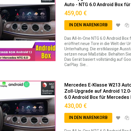
Auto - NTG 6.0 Android Box f
459,00 €
IN DEN WARENKORB
Das All-In-One NTG 6.0 Android Box
eröffnet neue Tore in die Welt der U
Unterhaltung. Die erstklassige Auss
setzen neue Maßstäbe. Behalten Sie 
Das Gerät basiert vollständig auf Go
CarPlay. Sie…
Mercedes E-Klasse W213 Autor
Zoll-Upgrade auf Android 12.
6.0 Android Box für Mercedes
430,00 €
IN DEN WARENKORB