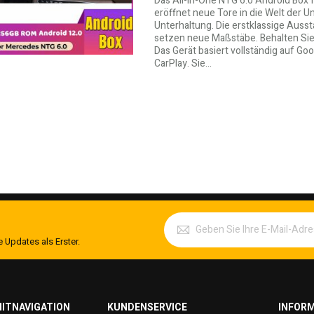
Das All-In-One NTG 6.0 Android Box
eröffnet neue Tore in die Welt der U
Unterhaltung. Die erstklassige Auss
setzen neue Maßstäbe. Behalten Sie 
Das Gerät basiert vollständig auf Go
CarPlay. Sie…
 Updates als Erster.
ITNAVIGATION
KUNDENSERVICE
INFOR