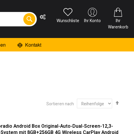
Wunschliste
Ihr Konto
Ihr
Warenkorb
ien
Kontakt
Abste
Sortieren nach
sortie
adio Android Box Original-Auto-Dual-Screen-12,3-
0-System mit 8GB+256GB 4G Wireless CarPlay Android