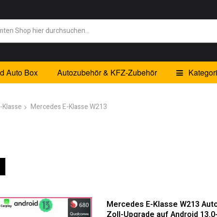
id Auto Box
Autozubehör & KFZ-Zubehör
Kategor
-Klasse
Mercedes E-Klasse W213
eigen
Liste
Mercedes E-Klasse W213 Autor
Zoll-Upgrade auf Android 13.