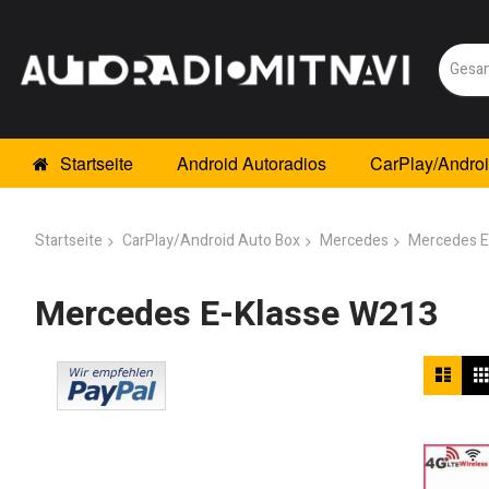
Startseite
Android Autoradios
CarPlay/Andro
Startseite
CarPlay/Android Auto Box
Mercedes
Mercedes E
Mercedes E-Klasse W213
Anz
Liste
als