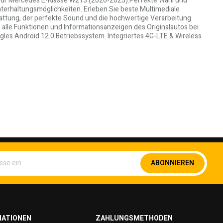
 für Mercedes E-Klasse W213 (2020-2023):Perfekte Wahl und
nterhaltungsmöglichkeiten. Erleben Sie beste Multimediale
tattung, der perfekte Sound und die hochwertige Verarbeitung
alle Funktionen und Informationsanzeigen des Originalautos bei.
ogles Android 12.0 Betriebssystem. Integriertes 4G-LTE & Wireless
Melden
ABONNIEREN
Sie
sich
für
unseren
Newsletter
an:
MATIONEN
ZAHLUNGSMETHODEN