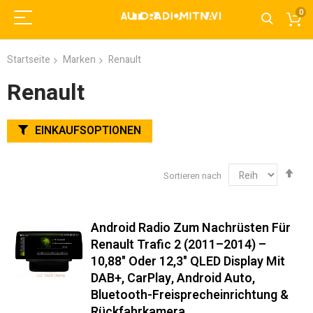
0
Startseite
Marken
Renault
Renault
EINKAUFSOPTIONEN
Abs
Sortieren nach
sor
Android Radio Zum Nachrüsten Für
Renault Trafic 2 (2011–2014) –
10,88" Oder 12,3" QLED Display Mit
DAB+, CarPlay, Android Auto,
Bluetooth-Freisprecheinrichtung &
Rückfahrkamera