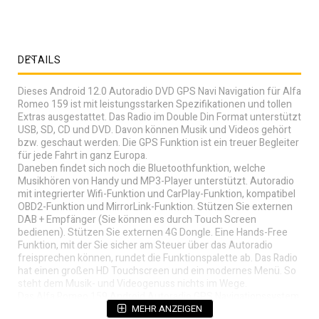
DETAILS
Dieses Android 12.0 Autoradio DVD GPS Navi Navigation für Alfa
Romeo 159 ist mit leistungsstarken Spezifikationen und tollen
Extras ausgestattet. Das Radio im Double Din Format unterstützt
USB, SD, CD und DVD. Davon können Musik und Videos gehört
bzw. geschaut werden. Die GPS Funktion ist ein treuer Begleiter
für jede Fahrt in ganz Europa.
Daneben findet sich noch die Bluetoothfunktion, welche
Musikhören von Handy und MP3-Player unterstützt. Autoradio
mit integrierter Wifi-Funktion und CarPlay-Funktion, kompatibel
OBD2-Funktion und MirrorLink-Funktion. Stützen Sie externen
DAB + Empfänger (Sie können es durch Touch Screen
bedienen). Stützen Sie externen 4G Dongle. Eine Hands-Free
Funktion, mit der Sie sicher am Steuer über das Autoradio
freisprechen können, rundet die Funktionspalette ab. Das Radio
hat einen großen HD Touchscreen und ein modernes Menü. So
steht dem Musik- und Videogenuss nichts im Wege.
Das Alfa Romeo 159 Android Autoradio GPS Navigationssystem
passt nahtlos in den 2-DIN-Schacht Ihres Fahrzeugs.
MEHR ANZEIGEN