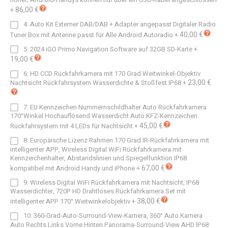
86,00 €
+
4: Auto Kit Externer DAB/DAB + Adapter angepasst Digitaler Radio
40,00 €
Tuner Box mit Antenne passt für Alle Android Autoradio
+
5: 2024 iGO Primo Navigation Software auf 32GB SD-Karte
+
19,00 €
6: HD CCD Rückfahrkamera mit 170 Grad Weitwinkel-Objektiv
23,00 €
Nachtsicht Rückfahrsystem Wasserdichte & Stoßfest IP68
+
7: EU Kennzeichen Nummernschildhalter Auto Rückfahrkamera
170°Winkel Hochauflösend Wasserdicht Auto KFZ-Kennzeichen
45,00 €
Rückfahrsystem mit 4 LEDs für Nachtsicht
+
8: Europäische Lizenz Rahmen 170 Grad IR-Rückfahrkamera mit
intelligenter APP, Wireless Digital WiFi Rückfahrkamera mit
Kennzeichenhalter, Abstandslinien und Spiegelfunktion IP68
67,00 €
kompatibel mit Android Handy und iPhone
+
9: Wireless Digital WiFi Rückfahrkamera mit Nachtsicht, IP68
Wasserdichter, 720P HD Drahtloses Rückfahrkamera Set mit
38,00 €
intelligenter APP 170° Weitwinkelobjektiv
+
10: 360-Grad-Auto-Surround-View-Kamera, 360° Auto Kamera
Auto Rechts Links Vorne Hinten Panorama-Surround-View AHD IP68