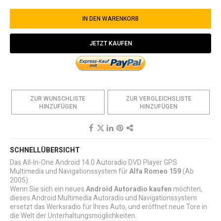
IN DEN WARENKORB
JETZT KAUFEN
ZUR WUNSCHLISTE
ZUR VERGLEICHSLISTE
HINZUFÜGEN
HINZUFÜGEN
SCHNELLÜBERSICHT
Das All-In-One Android 14.0 Autoradio DVD Player GPS
Multimedia und Navigationssystem für
Alfa Romeo 159
(Ab
2005):
Wenn Sie sich ein neues
Android Autoradio kaufen
möchten,
dieses Android Multimedia Autoradio und Navigationssystem
ersetzt das Werksradio für Ihres Auto, und eröffnet neue Tore in
die Welt der Unterhaltungsmöglichkeiten.