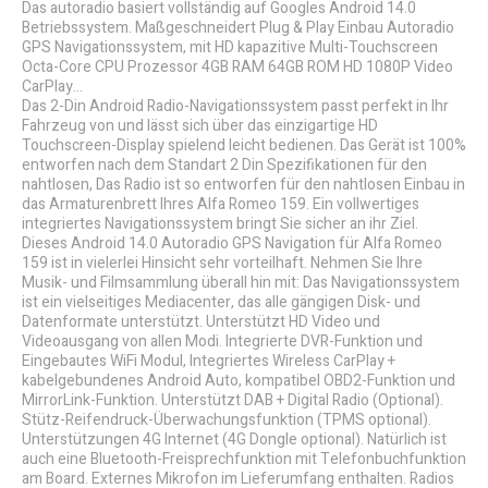
Das autoradio basiert vollständig auf Googles Android 14.0
Betriebssystem. Maßgeschneidert Plug & Play Einbau Autoradio
GPS Navigationssystem, mit HD kapazitive Multi-Touchscreen
Octa-Core CPU Prozessor 4GB RAM 64GB ROM HD 1080P Video
CarPlay...
Das 2-Din Android Radio-Navigationssystem passt perfekt in Ihr
Fahrzeug von und lässt sich über das einzigartige HD
Touchscreen-Display spielend leicht bedienen. Das Gerät ist 100%
entworfen nach dem Standart 2 Din Spezifikationen für den
nahtlosen, Das Radio ist so entworfen für den nahtlosen Einbau in
das Armaturenbrett Ihres Alfa Romeo 159. Ein vollwertiges
integriertes Navigationssystem bringt Sie sicher an ihr Ziel.
Dieses Android 14.0 Autoradio GPS Navigation für Alfa Romeo
159 ist in vielerlei Hinsicht sehr vorteilhaft. Nehmen Sie Ihre
Musik- und Filmsammlung überall hin mit: Das Navigationssystem
ist ein vielseitiges Mediacenter, das alle gängigen Disk- und
Datenformate unterstützt. Unterstützt HD Video und
Videoausgang von allen Modi. Integrierte DVR-Funktion und
Eingebautes WiFi Modul, Integriertes Wireless CarPlay +
kabelgebundenes Android Auto, kompatibel OBD2-Funktion und
MirrorLink-Funktion. Unterstützt DAB + Digital Radio (Optional).
Stütz-Reifendruck-Überwachungsfunktion (TPMS optional).
Unterstützungen 4G Internet (4G Dongle optional). Natürlich ist
auch eine Bluetooth-Freisprechfunktion mit Telefonbuchfunktion
am Board. Externes Mikrofon im Lieferumfang enthalten. Radios