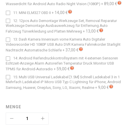
89,00 €
Wasserdicht für Android Auto Radio Night Vision (1080P)
+
14,00 €
11: MINI ELM327 OBD II
+
12: 12pcs Auto Demontage Werkzeuge Set, Removal Reparatur
Werkzeuge Demontage Ausbauwerkzeug für Entfernung Auto
13,00 €
Fahrzeug Türverkleidung und Platten Mehrweg
+
13: Dash Kamera Innenraum vorne Kamera Auto Digitaler
Videorecorder HD 1080P USB Auto DVR Kamera Fahrrekorder Starlight
37,00 €
Nachtsicht Automatische Schleife
+
14: Android Reifendruckkontrollsystem mit 4 externen Sensoren
Echtzeit-Anzeige Alarm Autoreifen Temperatur Druck Monitor USB
59,00 €
TPMS für Android-Autoradio
+
15: Multi USB Universal Ladekabel [1.5M] Schnell Ladekabel 3 in 1
Mehrfach Ladekabel iP Micro USB Typ C Lightning für iPhone, Android
9,00 €
Samsung, Huawei, Oneplus, Sony, LG, Xiaomi, Realme
+
MENGE