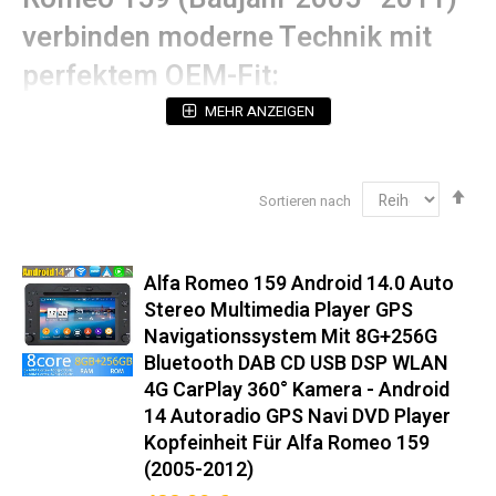
verbinden moderne Technik mit
perfektem OEM-Fit:
MEHR ANZEIGEN
Technische Spezifikationen
Betriebssystem:
Android (mit 5 Jahren
Sicherheitsupdates)
Abs
Sortieren nach
sor
Prozessorleistung:
Octa-Core 2.4GHz (12nm
Technologie)
Display:
2K QLED-Touchscreen mit 178°
Alfa Romeo 159 Android 14.0 Auto
Blickwinkelstabilität (Hervorragende Bildqualität &
Stereo Multimedia Player GPS
Augenschonend)
Navigationssystem Mit 8G+256G
Navigation:
Dual-GPS (GPS + Galileo Unterstützung)
Bluetooth DAB CD USB DSP WLAN
Audioausgang:
4x50W RMS (THD <0.05%)
4G CarPlay 360° Kamera - Android
14 Autoradio GPS Navi DVD Player
Einbaukompatibilität‌ 100%
Kopfeinheit Für Alfa Romeo 159
passgenau für Alfa Romeo 159
(2005-2012)