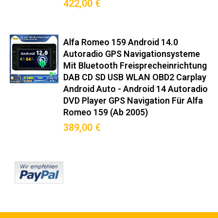
(2005–2011): Hochwertige
422,00 €
Integration für Ihr Fahrzeug und
volle Systemkompatibilität.
Alfa Romeo 159 Android 14.0
Autoradio GPS Navigationsysteme
Original-Steckverbinder nach ISO 10487-2
Mit Bluetooth Freisprecheinrichtung
Integrierter CANBUS-Decoder für Bordcomputer-Anzeige
DAB CD SD USB WLAN OBD2 Carplay
Mitgelieferter Montagerahmen in Wagenfarbe
Android Auto - Android 14 Autoradio
Keine Modifikationen am Armaturenbrett nötig
DVD Player GPS Navigation Für Alfa
Romeo 159 (Ab 2005)
Premium-Funktionen
389,00 €
Wireless Android Auto™/CarPlay™ (5GHz WiFi)
DAB+ Radio mit RDS-TMC Verkehrsinfos
360° Kamera-Support (Max. 4 Kameras)
OBD2-Diagnose mit Echtzeit-Fahrzeugdaten
Sprachsteuerung via Google Assistant/Siri
Hintergrundprozess-Management für stabile Navigation