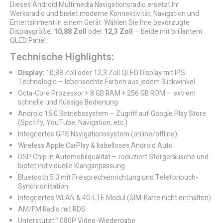
Dieses Android Multimedia Navigationsradio ersetzt Ihr
Werksradio und bietet moderne Konnektivität, Navigation und
Entertainment in einem Gerät. Wählen Sie Ihre bevorzugte
Displaygröße:
10,88 Zoll
oder
12,3 Zoll
– beide mit brillantem
QLED Panel.
Technische Highlights:
Display:
10,88 Zoll oder 12,3 Zoll QLED Display mit IPS-
Technologie – lebensechte Farben aus jedem Blickwinkel
Octa-Core Prozessor + 8 GB RAM + 256 GB ROM – extrem
schnelle und flüssige Bedienung
Android 15.0 Betriebssystem – Zugriff auf Google Play Store
(Spotify, YouTube, Navigation, etc.)
Integriertes GPS Navigationssystem (online/offline)
Wireless Apple CarPlay & kabelloses Android Auto
DSP Chip in Automobilqualität – reduziert Störgeräusche und
bietet individuelle Klanganpassung
Bluetooth 5.0 mit Freisprecheinrichtung und Telefonbuch-
Synchronisation
Integriertes WLAN & 4G-LTE Modul (SIM-Karte nicht enthalten)
AM/FM Radio mit RDS
Unterstützt 1080P Video-Wiedergabe