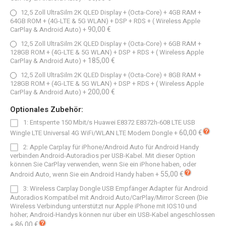
12,5 Zoll UltraSilm 2K QLED Display + (Octa-Core) + 4GB RAM +
64GB ROM + (4G-LTE & 5G WLAN) + DSP + RDS + ( Wireless Apple
90,00 €
CarPlay & Android Auto)
+
12,5 Zoll UltraSilm 2K QLED Display + (Octa-Core) + 6GB RAM +
128GB ROM + (4G-LTE & 5G WLAN) + DSP + RDS + ( Wireless Apple
185,00 €
CarPlay & Android Auto)
+
12,5 Zoll UltraSilm 2K QLED Display + (Octa-Core) + 8GB RAM +
128GB ROM + (4G-LTE & 5G WLAN) + DSP + RDS + ( Wireless Apple
200,00 €
CarPlay & Android Auto)
+
Optionales Zubehör:
1: Entsperrte 150 Mbit/s Huawei E8372 E8372h-608 LTE USB
60,00 €
Wingle LTE Universal 4G WiFi/WLAN LTE Modem Dongle
+
2: Apple Carplay für iPhone/Android Auto für Android Handy
verbinden Android-Autoradios per USB-Kabel. Mit dieser Option
können Sie CarPlay verwenden, wenn Sie ein iPhone haben, oder
55,00 €
Android Auto, wenn Sie ein Android Handy haben
+
3: Wireless Carplay Dongle USB Empfänger Adapter für Android
Autoradios Kompatibel mit Android Auto/CarPlay/Mirror Screen (Die
Wireless Verbindung unterstützt nur Apple iPhone mit IOS10 und
höher; Android-Handys können nur über ein USB-Kabel angeschlossen
86,00 €
+