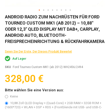
Zum
ANDROID RADIO ZUM NACHRÜSTEN FÜR FORD
Anfang
TOURNEO CUSTOM MK1 (AB 2012) – 10,88"
der
Bildgalerie
ODER 12,3" QLED DISPLAY MIT DAB+, CARPLAY,
springen
ANDROID AUTO, BLUETOOTH-
FREISPRECHEINRICHTUNG & RÜCKFAHRKAMERA
Seien Sie Der Erste, Der Dieses Produkt Bewertet
Auf Lager
SKU
Ford Tourneo Custom MK1 (ab 2012) WH2456/2494
328,00 €
Bitte wählen Sie eine Version aus:
Keine
10,88 Zoll QLED Display + (Quad-Core) + 2GB RAM + 32GB ROM +
(1600*720) + WLAN + DSP + RDS + (Frontblende mit USB- und USB-C-