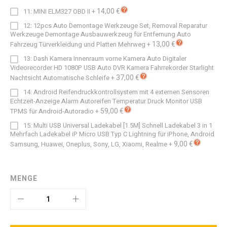
14,00 €
11: MINI ELM327 OBD II
+
12: 12pcs Auto Demontage Werkzeuge Set, Removal Reparatur
Werkzeuge Demontage Ausbauwerkzeug für Entfernung Auto
13,00 €
Fahrzeug Türverkleidung und Platten Mehrweg
+
13: Dash Kamera Innenraum vorne Kamera Auto Digitaler
Videorecorder HD 1080P USB Auto DVR Kamera Fahrrekorder Starlight
37,00 €
Nachtsicht Automatische Schleife
+
14: Android Reifendruckkontrollsystem mit 4 externen Sensoren
Echtzeit-Anzeige Alarm Autoreifen Temperatur Druck Monitor USB
59,00 €
TPMS für Android-Autoradio
+
15: Multi USB Universal Ladekabel [1.5M] Schnell Ladekabel 3 in 1
Mehrfach Ladekabel iP Micro USB Typ C Lightning für iPhone, Android
9,00 €
Samsung, Huawei, Oneplus, Sony, LG, Xiaomi, Realme
+
MENGE