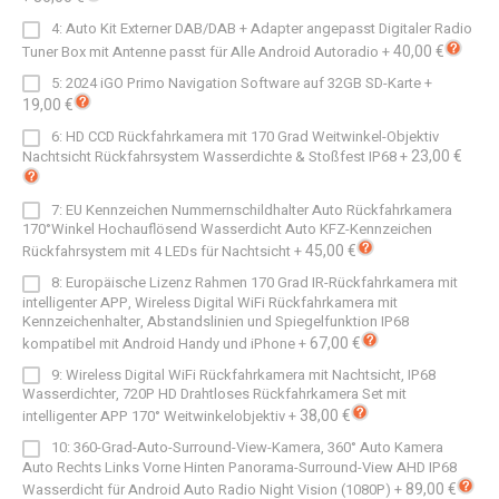
4: Auto Kit Externer DAB/DAB + Adapter angepasst Digitaler Radio
40,00 €
Tuner Box mit Antenne passt für Alle Android Autoradio
+
5: 2024 iGO Primo Navigation Software auf 32GB SD-Karte
+
19,00 €
6: HD CCD Rückfahrkamera mit 170 Grad Weitwinkel-Objektiv
23,00 €
Nachtsicht Rückfahrsystem Wasserdichte & Stoßfest IP68
+
7: EU Kennzeichen Nummernschildhalter Auto Rückfahrkamera
170°Winkel Hochauflösend Wasserdicht Auto KFZ-Kennzeichen
45,00 €
Rückfahrsystem mit 4 LEDs für Nachtsicht
+
8: Europäische Lizenz Rahmen 170 Grad IR-Rückfahrkamera mit
intelligenter APP, Wireless Digital WiFi Rückfahrkamera mit
Kennzeichenhalter, Abstandslinien und Spiegelfunktion IP68
67,00 €
kompatibel mit Android Handy und iPhone
+
9: Wireless Digital WiFi Rückfahrkamera mit Nachtsicht, IP68
Wasserdichter, 720P HD Drahtloses Rückfahrkamera Set mit
38,00 €
intelligenter APP 170° Weitwinkelobjektiv
+
10: 360-Grad-Auto-Surround-View-Kamera, 360° Auto Kamera
Auto Rechts Links Vorne Hinten Panorama-Surround-View AHD IP68
89,00 €
Wasserdicht für Android Auto Radio Night Vision (1080P)
+