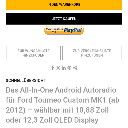
IN DEN WARENKORB
JETZT KAUFEN
ZUR WUNSCHLISTE
ZUR VERGLEICHSLISTE
HINZUFÜGEN
HINZUFÜGEN
SCHNELLÜBERSICHT
Das All-In-One Android Autoradio
für Ford Tourneo Custom MK1 (ab
2012) – wählbar mit 10,88 Zoll
oder 12,3 Zoll QLED Display