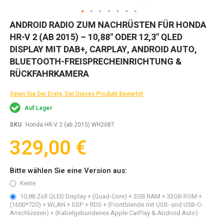
Zum
ANDROID RADIO ZUM NACHRÜSTEN FÜR HONDA
Anfang
HR-V 2 (AB 2015) – 10,88" ODER 12,3" QLED
der
Bildgalerie
DISPLAY MIT DAB+, CARPLAY, ANDROID AUTO,
springen
BLUETOOTH-FREISPRECHEINRICHTUNG &
RÜCKFAHRKAMERA
Seien Sie Der Erste, Der Dieses Produkt Bewertet
Auf Lager
SKU
Honda HR-V 2 (ab 2015) WH2087
329,00 €
Bitte wählen Sie eine Version aus:
Keine
10,88 Zoll QLED Display + (Quad-Core) + 2GB RAM + 32GB ROM +
(1600*720) + WLAN + DSP + RDS + (Frontblende mit USB- und USB-C-
Anschlüssen) + (Kabelgebundenes Apple CarPlay & Android Auto)