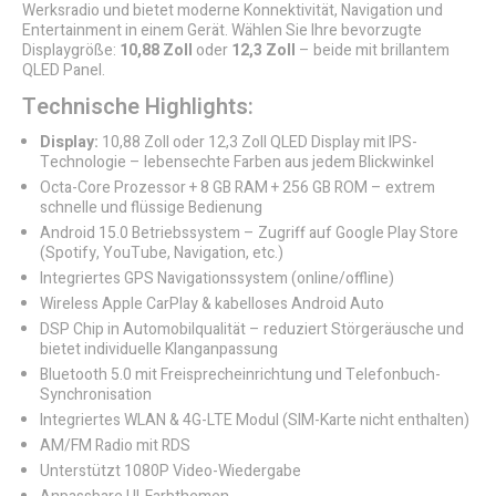
Werksradio und bietet moderne Konnektivität, Navigation und
Entertainment in einem Gerät. Wählen Sie Ihre bevorzugte
Displaygröße:
10,88 Zoll
oder
12,3 Zoll
– beide mit brillantem
QLED Panel.
Technische Highlights:
Display:
10,88 Zoll oder 12,3 Zoll QLED Display mit IPS-
Technologie – lebensechte Farben aus jedem Blickwinkel
Octa-Core Prozessor + 8 GB RAM + 256 GB ROM – extrem
schnelle und flüssige Bedienung
Android 15.0 Betriebssystem – Zugriff auf Google Play Store
(Spotify, YouTube, Navigation, etc.)
Integriertes GPS Navigationssystem (online/offline)
Wireless Apple CarPlay & kabelloses Android Auto
DSP Chip in Automobilqualität – reduziert Störgeräusche und
bietet individuelle Klanganpassung
Bluetooth 5.0 mit Freisprecheinrichtung und Telefonbuch-
Synchronisation
Integriertes WLAN & 4G-LTE Modul (SIM-Karte nicht enthalten)
AM/FM Radio mit RDS
Unterstützt 1080P Video-Wiedergabe