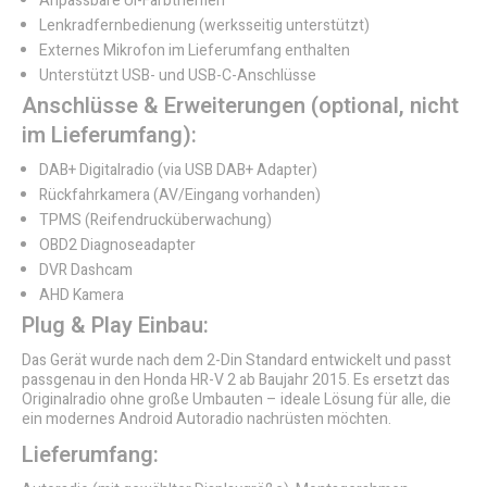
Anpassbare UI-Farbthemen
Lenkradfernbedienung (werksseitig unterstützt)
Externes Mikrofon im Lieferumfang enthalten
Unterstützt USB- und USB-C-Anschlüsse
Anschlüsse & Erweiterungen (optional, nicht
im Lieferumfang):
DAB+ Digitalradio (via USB DAB+ Adapter)
Rückfahrkamera (AV/Eingang vorhanden)
TPMS (Reifendrucküberwachung)
OBD2 Diagnoseadapter
DVR Dashcam
AHD Kamera
Plug & Play Einbau:
Das Gerät wurde nach dem 2-Din Standard entwickelt und passt
passgenau in den Honda HR-V 2 ab Baujahr 2015. Es ersetzt das
Originalradio ohne große Umbauten – ideale Lösung für alle, die
ein modernes Android Autoradio nachrüsten möchten.
Lieferumfang: