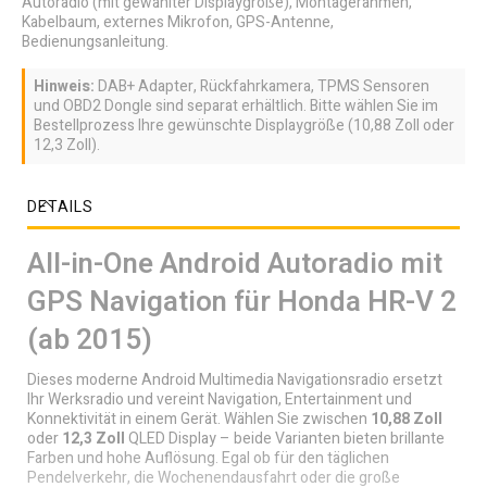
Autoradio (mit gewählter Displaygröße), Montagerahmen,
Kabelbaum, externes Mikrofon, GPS-Antenne,
Bedienungsanleitung.
Hinweis:
DAB+ Adapter, Rückfahrkamera, TPMS Sensoren
und OBD2 Dongle sind separat erhältlich. Bitte wählen Sie im
Bestellprozess Ihre gewünschte Displaygröße (10,88 Zoll oder
12,3 Zoll).
DETAILS
All-in-One Android Autoradio mit
GPS Navigation für Honda HR-V 2
(ab 2015)
Dieses moderne Android Multimedia Navigationsradio ersetzt
Ihr Werksradio und vereint Navigation, Entertainment und
Konnektivität in einem Gerät. Wählen Sie zwischen
10,88 Zoll
oder
12,3 Zoll
QLED Display – beide Varianten bieten brillante
Farben und hohe Auflösung. Egal ob für den täglichen
Pendelverkehr, die Wochenendausfahrt oder die große