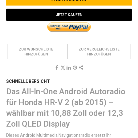
JETZT KAUFEN
ZUR WUNSCHLISTE
ZUR VERGLEICHSLISTE
HINZUFÜGEN
HINZUFÜGEN
SCHNELLÜBERSICHT
Das All-In-One Android Autoradio
für Honda HR-V 2 (ab 2015) –
wählbar mit 10,88 Zoll oder 12,3
Zoll QLED Display
Dieses Android Multimedia Navigationsradio ersetzt Ihr