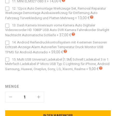
14,00 €
11: MINI ELM327 OBD II
+
12: 12pcs Auto Demontage Werkzeuge Set, Removal Reparatur
Werkzeuge Demontage Ausbauwerkzeug für Entfernung Auto
13,00 €
Fahrzeug Türverkleidung und Platten Mehrweg
+
13: Dash Kamera Innenraum vorne Kamera Auto Digitaler
Videorecorder HD 1080P USB Auto DVR Kamera Fahrrekorder Starlight
37,00 €
Nachtsicht Automatische Schleife
+
14: Android Reifendruckkontrollsystem mit 4 externen Sensoren
Echtzeit-Anzeige Alarm Autoreifen Temperatur Druck Monitor USB
59,00 €
TPMS für Android-Autoradio
+
15: Multi USB Universal Ladekabel [1.5M] Schnell Ladekabel 3 in 1
Mehrfach Ladekabel iP Micro USB Typ C Lightning für iPhone, Android
9,00 €
Samsung, Huawei, Oneplus, Sony, LG, Xiaomi, Realme
+
MENGE
IN DEN WARENKORB