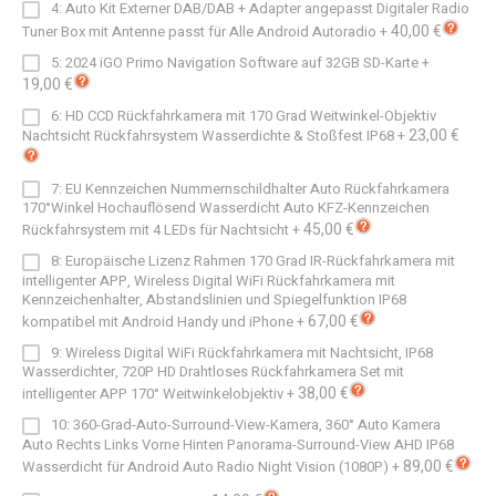
4: Auto Kit Externer DAB/DAB + Adapter angepasst Digitaler Radio
40,00 €
Tuner Box mit Antenne passt für Alle Android Autoradio
+
5: 2024 iGO Primo Navigation Software auf 32GB SD-Karte
+
19,00 €
6: HD CCD Rückfahrkamera mit 170 Grad Weitwinkel-Objektiv
23,00 €
Nachtsicht Rückfahrsystem Wasserdichte & Stoßfest IP68
+
7: EU Kennzeichen Nummernschildhalter Auto Rückfahrkamera
170°Winkel Hochauflösend Wasserdicht Auto KFZ-Kennzeichen
45,00 €
Rückfahrsystem mit 4 LEDs für Nachtsicht
+
8: Europäische Lizenz Rahmen 170 Grad IR-Rückfahrkamera mit
intelligenter APP, Wireless Digital WiFi Rückfahrkamera mit
Kennzeichenhalter, Abstandslinien und Spiegelfunktion IP68
67,00 €
kompatibel mit Android Handy und iPhone
+
9: Wireless Digital WiFi Rückfahrkamera mit Nachtsicht, IP68
Wasserdichter, 720P HD Drahtloses Rückfahrkamera Set mit
38,00 €
intelligenter APP 170° Weitwinkelobjektiv
+
10: 360-Grad-Auto-Surround-View-Kamera, 360° Auto Kamera
Auto Rechts Links Vorne Hinten Panorama-Surround-View AHD IP68
89,00 €
Wasserdicht für Android Auto Radio Night Vision (1080P)
+