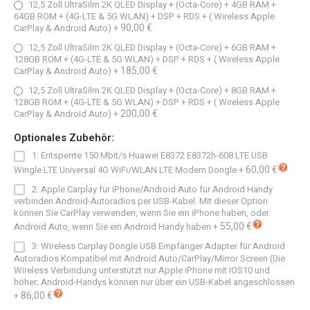
12,5 Zoll UltraSilm 2K QLED Display + (Octa-Core) + 4GB RAM +
64GB ROM + (4G-LTE & 5G WLAN) + DSP + RDS + ( Wireless Apple
90,00 €
CarPlay & Android Auto)
+
12,5 Zoll UltraSilm 2K QLED Display + (Octa-Core) + 6GB RAM +
128GB ROM + (4G-LTE & 5G WLAN) + DSP + RDS + ( Wireless Apple
185,00 €
CarPlay & Android Auto)
+
12,5 Zoll UltraSilm 2K QLED Display + (Octa-Core) + 8GB RAM +
128GB ROM + (4G-LTE & 5G WLAN) + DSP + RDS + ( Wireless Apple
200,00 €
CarPlay & Android Auto)
+
Optionales Zubehör:
1: Entsperrte 150 Mbit/s Huawei E8372 E8372h-608 LTE USB
60,00 €
Wingle LTE Universal 4G WiFi/WLAN LTE Modem Dongle
+
2: Apple Carplay für iPhone/Android Auto für Android Handy
verbinden Android-Autoradios per USB-Kabel. Mit dieser Option
können Sie CarPlay verwenden, wenn Sie ein iPhone haben, oder
55,00 €
Android Auto, wenn Sie ein Android Handy haben
+
3: Wireless Carplay Dongle USB Empfänger Adapter für Android
Autoradios Kompatibel mit Android Auto/CarPlay/Mirror Screen (Die
Wireless Verbindung unterstützt nur Apple iPhone mit IOS10 und
höher; Android-Handys können nur über ein USB-Kabel angeschlossen
86,00 €
+