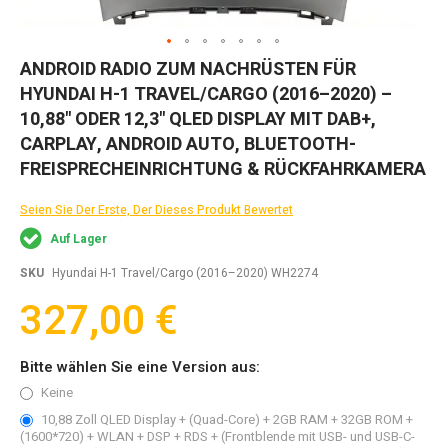
Zum
ANDROID RADIO ZUM NACHRÜSTEN FÜR
Anfang
HYUNDAI H-1 TRAVEL/CARGO (2016–2020) –
der
Bildgalerie
10,88" ODER 12,3" QLED DISPLAY MIT DAB+,
springen
CARPLAY, ANDROID AUTO, BLUETOOTH-
FREISPRECHEINRICHTUNG & RÜCKFAHRKAMERA
Seien Sie Der Erste, Der Dieses Produkt Bewertet
Auf Lager
SKU
Hyundai H-1 Travel/Cargo (2016–2020) WH2274
327,00 €
Bitte wählen Sie eine Version aus:
Keine
10,88 Zoll QLED Display + (Quad-Core) + 2GB RAM + 32GB ROM +
(1600*720) + WLAN + DSP + RDS + (Frontblende mit USB- und USB-C-