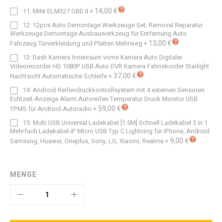
14,00 €
11: MINI ELM327 OBD II
+
12: 12pcs Auto Demontage Werkzeuge Set, Removal Reparatur
Werkzeuge Demontage Ausbauwerkzeug für Entfernung Auto
13,00 €
Fahrzeug Türverkleidung und Platten Mehrweg
+
13: Dash Kamera Innenraum vorne Kamera Auto Digitaler
Videorecorder HD 1080P USB Auto DVR Kamera Fahrrekorder Starlight
37,00 €
Nachtsicht Automatische Schleife
+
14: Android Reifendruckkontrollsystem mit 4 externen Sensoren
Echtzeit-Anzeige Alarm Autoreifen Temperatur Druck Monitor USB
59,00 €
TPMS für Android-Autoradio
+
15: Multi USB Universal Ladekabel [1.5M] Schnell Ladekabel 3 in 1
Mehrfach Ladekabel iP Micro USB Typ C Lightning für iPhone, Android
9,00 €
Samsung, Huawei, Oneplus, Sony, LG, Xiaomi, Realme
+
MENGE