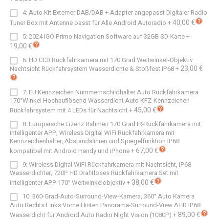
4: Auto Kit Externer DAB/DAB + Adapter angepasst Digitaler Radio
40,00 €
Tuner Box mit Antenne passt für Alle Android Autoradio
+
5: 2024 iGO Primo Navigation Software auf 32GB SD-Karte
+
19,00 €
6: HD CCD Rückfahrkamera mit 170 Grad Weitwinkel-Objektiv
23,00 €
Nachtsicht Rückfahrsystem Wasserdichte & Stoßfest IP68
+
7: EU Kennzeichen Nummernschildhalter Auto Rückfahrkamera
170°Winkel Hochauflösend Wasserdicht Auto KFZ-Kennzeichen
45,00 €
Rückfahrsystem mit 4 LEDs für Nachtsicht
+
8: Europäische Lizenz Rahmen 170 Grad IR-Rückfahrkamera mit
intelligenter APP, Wireless Digital WiFi Rückfahrkamera mit
Kennzeichenhalter, Abstandslinien und Spiegelfunktion IP68
67,00 €
kompatibel mit Android Handy und iPhone
+
9: Wireless Digital WiFi Rückfahrkamera mit Nachtsicht, IP68
Wasserdichter, 720P HD Drahtloses Rückfahrkamera Set mit
38,00 €
intelligenter APP 170° Weitwinkelobjektiv
+
10: 360-Grad-Auto-Surround-View-Kamera, 360° Auto Kamera
Auto Rechts Links Vorne Hinten Panorama-Surround-View AHD IP68
89,00 €
Wasserdicht für Android Auto Radio Night Vision (1080P)
+