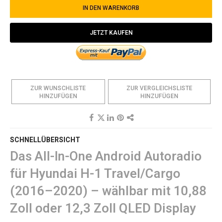
IN DEN WARENKORB
JETZT KAUFEN
ZUR WUNSCHLISTE
ZUR VERGLEICHSLISTE
HINZUFÜGEN
HINZUFÜGEN
SCHNELLÜBERSICHT
Das All-In-One Android Autoradio
für Hyundai H-1 Travel/Cargo
(2016–2020) – wählbar mit 10,88
Zoll oder 12,3 Zoll QLED Display