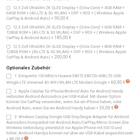
12,5 Zoll UltraSilm 2K QLED Display + (Octa-Core) + 4GB RAM +
64GB ROM + (4G-LTE & 5G WLAN) + DSP + RDS + ( Wireless Apple
90,00 €
CarPlay & Android Auto)
+
12,5 Zoll UltraSilm 2K QLED Display + (Octa-Core) + 6GB RAM +
128GB ROM + (4G-LTE & 5G WLAN) + DSP + RDS + ( Wireless Apple
185,00 €
CarPlay & Android Auto)
+
12,5 Zoll UltraSilm 2K QLED Display + (Octa-Core) + 8GB RAM +
128GB ROM + (4G-LTE & 5G WLAN) + DSP + RDS + ( Wireless Apple
200,00 €
CarPlay & Android Auto)
+
Optionales Zubehör:
1: Entsperrte 150 Mbit/s Huawei E8372 E8372h-608 LTE USB
60,00 €
Wingle LTE Universal 4G WiFi/WLAN LTE Modem Dongle
+
2: Apple Carplay für iPhone/Android Auto für Android Handy
verbinden Android-Autoradios per USB-Kabel. Mit dieser Option
können Sie CarPlay verwenden, wenn Sie ein iPhone haben, oder
55,00 €
Android Auto, wenn Sie ein Android Handy haben
+
3: Wireless Carplay Dongle USB Empfänger Adapter für Android
Autoradios Kompatibel mit Android Auto/CarPlay/Mirror Screen (Die
Wireless Verbindung unterstützt nur Apple iPhone mit IOS10 und
höher; Android-Handys können nur über ein USB-Kabel angeschlossen
86,00 €
+