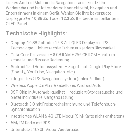
Dieses Android Multimedia Navigationsradio ersetzt Ihr
Werksradio und bietet moderne Konnektivität, Navigation und
Entertainment in einem Gerät. Wählen Sie Ihre bevorzugte
Displaygröße:
10,88 Zoll
oder
12,3 Zoll
– beide mit brillantem
QLED Panel.
Technische Highlights:
Display:
10,88 Zoll oder 12,3 Zoll QLED Display mit IPS-
Technologie – lebensechte Farben aus jedem Blickwinkel
Octa-Core Prozessor + 8 GB RAM + 256 GB ROM – extrem
schnelle und flüssige Bedienung
Android 15.0 Betriebssystem – Zugriff auf Google Play Store
(Spotify, YouTube, Navigation, etc.)
Integriertes GPS Navigationssystem (online/offline)
Wireless Apple CarPlay & kabelloses Android Auto
DSP Chip in Automobilqualität – reduziert Störgeräusche und
bietet individuelle Klanganpassung
Bluetooth 5.0 mit Freisprecheinrichtung und Telefonbuch-
Synchronisation
Integriertes WLAN & 4G-LTE Modul (SIM-Karte nicht enthalten)
AM/FM Radio mit RDS
Unterstützt 1080P Video-Wiedergabe