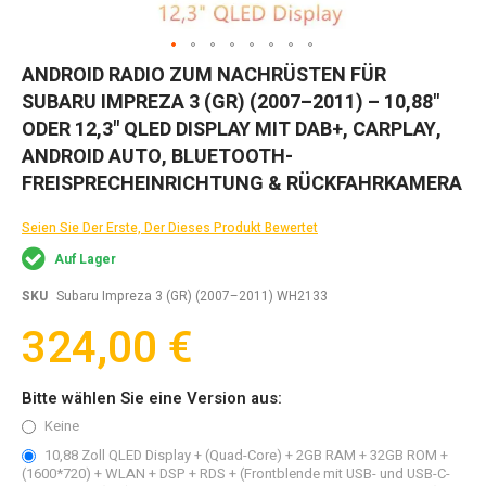
Zum
ANDROID RADIO ZUM NACHRÜSTEN FÜR
Anfang
SUBARU IMPREZA 3 (GR) (2007–2011) – 10,88"
der
Bildgalerie
ODER 12,3" QLED DISPLAY MIT DAB+, CARPLAY,
springen
ANDROID AUTO, BLUETOOTH-
FREISPRECHEINRICHTUNG & RÜCKFAHRKAMERA
Seien Sie Der Erste, Der Dieses Produkt Bewertet
Auf Lager
SKU
Subaru Impreza 3 (GR) (2007–2011) WH2133
324,00 €
Bitte wählen Sie eine Version aus:
Keine
10,88 Zoll QLED Display + (Quad-Core) + 2GB RAM + 32GB ROM +
(1600*720) + WLAN + DSP + RDS + (Frontblende mit USB- und USB-C-