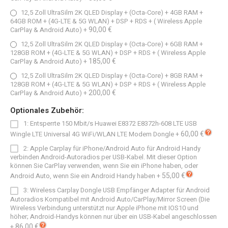
12,5 Zoll UltraSilm 2K QLED Display + (Octa-Core) + 4GB RAM +
64GB ROM + (4G-LTE & 5G WLAN) + DSP + RDS + ( Wireless Apple
90,00 €
CarPlay & Android Auto)
+
12,5 Zoll UltraSilm 2K QLED Display + (Octa-Core) + 6GB RAM +
128GB ROM + (4G-LTE & 5G WLAN) + DSP + RDS + ( Wireless Apple
185,00 €
CarPlay & Android Auto)
+
12,5 Zoll UltraSilm 2K QLED Display + (Octa-Core) + 8GB RAM +
128GB ROM + (4G-LTE & 5G WLAN) + DSP + RDS + ( Wireless Apple
200,00 €
CarPlay & Android Auto)
+
Optionales Zubehör:
1: Entsperrte 150 Mbit/s Huawei E8372 E8372h-608 LTE USB
60,00 €
Wingle LTE Universal 4G WiFi/WLAN LTE Modem Dongle
+
2: Apple Carplay für iPhone/Android Auto für Android Handy
verbinden Android-Autoradios per USB-Kabel. Mit dieser Option
können Sie CarPlay verwenden, wenn Sie ein iPhone haben, oder
55,00 €
Android Auto, wenn Sie ein Android Handy haben
+
3: Wireless Carplay Dongle USB Empfänger Adapter für Android
Autoradios Kompatibel mit Android Auto/CarPlay/Mirror Screen (Die
Wireless Verbindung unterstützt nur Apple iPhone mit IOS10 und
höher; Android-Handys können nur über ein USB-Kabel angeschlossen
86,00 €
+