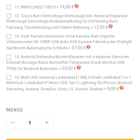
14,00 €
11: MINI ELM327 OBD II
+
12: 12pcs Auto Demontage Werkzeuge Set, Removal Reparatur
Werkzeuge Demontage Ausbauwerkzeug für Entfernung Auto
13,00 €
Fahrzeug Türverkleidung und Platten Mehrweg
+
13: Dash Kamera Innenraum vorne Kamera Auto Digitaler
Videorecorder HD 1080P USB Auto DVR Kamera Fahrrekorder Starlight
37,00 €
Nachtsicht Automatische Schleife
+
14: Android Reifendruckkontrollsystem mit 4 externen Sensoren
Echtzeit-Anzeige Alarm Autoreifen Temperatur Druck Monitor USB
59,00 €
TPMS für Android-Autoradio
+
15: Multi USB Universal Ladekabel [1.5M] Schnell Ladekabel 3 in 1
Mehrfach Ladekabel iP Micro USB Typ C Lightning für iPhone, Android
9,00 €
Samsung, Huawei, Oneplus, Sony, LG, Xiaomi, Realme
+
MENGE