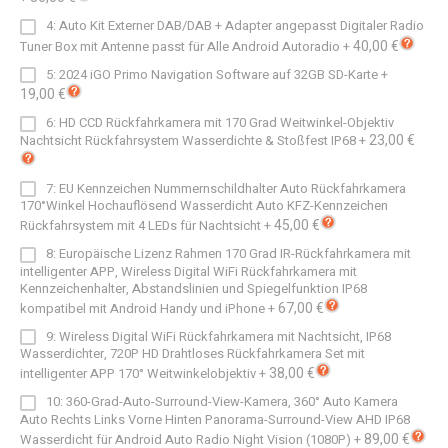
4: Auto Kit Externer DAB/DAB + Adapter angepasst Digitaler Radio
40,00 €
Tuner Box mit Antenne passt für Alle Android Autoradio
+
5: 2024 iGO Primo Navigation Software auf 32GB SD-Karte
+
19,00 €
6: HD CCD Rückfahrkamera mit 170 Grad Weitwinkel-Objektiv
23,00 €
Nachtsicht Rückfahrsystem Wasserdichte & Stoßfest IP68
+
7: EU Kennzeichen Nummernschildhalter Auto Rückfahrkamera
170°Winkel Hochauflösend Wasserdicht Auto KFZ-Kennzeichen
45,00 €
Rückfahrsystem mit 4 LEDs für Nachtsicht
+
8: Europäische Lizenz Rahmen 170 Grad IR-Rückfahrkamera mit
intelligenter APP, Wireless Digital WiFi Rückfahrkamera mit
Kennzeichenhalter, Abstandslinien und Spiegelfunktion IP68
67,00 €
kompatibel mit Android Handy und iPhone
+
9: Wireless Digital WiFi Rückfahrkamera mit Nachtsicht, IP68
Wasserdichter, 720P HD Drahtloses Rückfahrkamera Set mit
38,00 €
intelligenter APP 170° Weitwinkelobjektiv
+
10: 360-Grad-Auto-Surround-View-Kamera, 360° Auto Kamera
Auto Rechts Links Vorne Hinten Panorama-Surround-View AHD IP68
89,00 €
Wasserdicht für Android Auto Radio Night Vision (1080P)
+