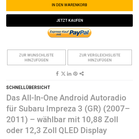
IN DEN WARENKORB
JETZT KAUFEN
ZUR WUNSCHLISTE
ZUR VERGLEICHSLISTE
HINZUFÜGEN
HINZUFÜGEN
SCHNELLÜBERSICHT
Das All-In-One Android Autoradio
für Subaru Impreza 3 (GR) (2007–
2011) – wählbar mit 10,88 Zoll
oder 12,3 Zoll QLED Display