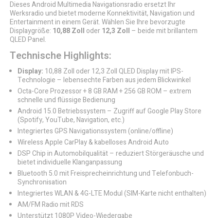
Dieses Android Multimedia Navigationsradio ersetzt Ihr
Werksradio und bietet moderne Konnektivität, Navigation und
Entertainment in einem Gerät. Wählen Sie Ihre bevorzugte
Displaygröße:
10,88 Zoll
oder
12,3 Zoll
– beide mit brillantem
QLED Panel.
Technische Highlights:
Display:
10,88 Zoll oder 12,3 Zoll QLED Display mit IPS-
Technologie – lebensechte Farben aus jedem Blickwinkel
Octa-Core Prozessor + 8 GB RAM + 256 GB ROM – extrem
schnelle und flüssige Bedienung
Android 15.0 Betriebssystem – Zugriff auf Google Play Store
(Spotify, YouTube, Navigation, etc.)
Integriertes GPS Navigationssystem (online/offline)
Wireless Apple CarPlay & kabelloses Android Auto
DSP Chip in Automobilqualität – reduziert Störgeräusche und
bietet individuelle Klanganpassung
Bluetooth 5.0 mit Freisprecheinrichtung und Telefonbuch-
Synchronisation
Integriertes WLAN & 4G-LTE Modul (SIM-Karte nicht enthalten)
AM/FM Radio mit RDS
Unterstützt 1080P Video-Wiedergabe