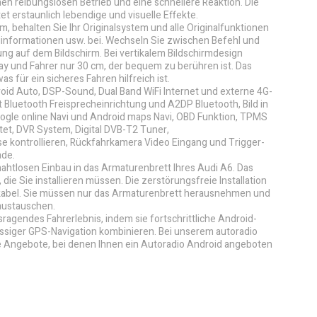
n reibungslosen Betrieb und eine schnellere Reaktion. Die
t erstaunlich lebendige und visuelle Effekte.
m, behalten Sie Ihr Originalsystem und alle Originalfunktionen
uginformationen usw. bei. Wechseln Sie zwischen Befehl und
ng auf dem Bildschirm. Bei vertikalem Bildschirmdesign
ay und Fahrer nur 30 cm, der bequem zu berühren ist. Das
was für ein sicheres Fahren hilfreich ist.
roid Auto, DSP-Sound, Dual Band WiFi Internet und externe 4G-
zt Bluetooth Freisprecheinrichtung und A2DP Bluetooth, Bild in
Google online Navi und Android maps Navi, OBD Funktion, TPMS
tet, DVR System, Digital DVB-T2 Tuner,
 kontrollieren, Rückfahrkamera Video Eingang und Trigger-
ade.
nahtlosen Einbau in das Armaturenbrett Ihres Audi A6. Das
, die Sie installieren müssen. Die zerstörungsfreie Installation
ugkabel. Sie müssen nur das Armaturenbrett herausnehmen und
 austauschen.
ragendes Fahrerlebnis, indem sie fortschrittliche Android-
ässiger GPS-Navigation kombinieren. Bei unserem autoradio
e Angebote, bei denen Ihnen ein Autoradio Android angeboten