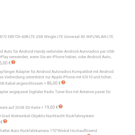
E8372 E8372h-608 LTE USB Wingle LTE Universal 4G WiFi/WLAN LTE
id Auto für Android Handy verbinden Android-Autoradios per USB-
arPlay verwenden, wenn Sie ein iPhone haben, oder Android Auto,
5,00 €
mpfänger Adapter für Android Autoradios Kompatibel mit Android
ss Verbindung unterstützt nur Apple iPhone mit IOS10 und höher;
86,00 €
USB-Kabel angeschlossen
+
apter angepasst Digitaler Radio Tuner Box mit Antenne passt für
19,00 €
ware auf 32GB SD-Karte
+
 Grad Weitwinkel-Objektiv Nachtsicht Rückfahrsystem
 €
halter Auto Rückfahrkamera 170°Winkel Hochauflösend