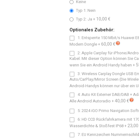
Keine
Typ 1: Nein
10,00 €
Typ 2: Ja
+
Optionales Zubehör:
1: Entsperrte 150 Mbit/s Huawei 
60,00 €
Modem Dongle
+
2: Apple Carplay für iPhone/Andro
Kabel. Mit dieser Option können Sie C
5
wenn Sie ein Android Handy haben
+
3: Wireless Carplay Dongle USB E
Auto/CarPlay/Mirror Screen (Die Wirele
Android-Handys können nur über ein 
4: Auto Kit Externer DAB/DAB + Ad
40,00 €
Alle Android Autoradio
+
5: 2024 iGO Primo Navigation Soft
6: HD CCD Rückfahrkamera mit 170
23,00
Wasserdichte & Stoßfest IP68
+
7: EU Kennzeichen Nummernschild