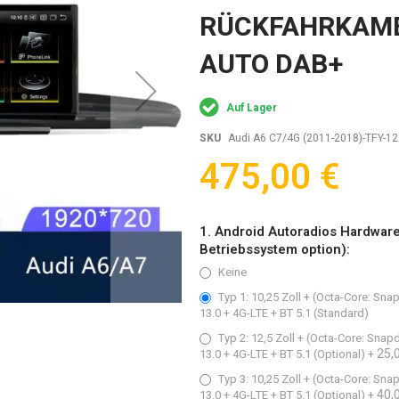
RÜCKFAHRKAME
AUTO DAB+
Auf Lager
SKU
Audi A6 C7/4G (2011-2018)-TFY-1
475,00 €
1. Android Autoradios Hardwar
Betriebssystem option):
Keine
Typ 1: 10,25 Zoll + (Octa-Core: S
13.0 + 4G-LTE + BT 5.1 (Standard)
Typ 2: 12,5 Zoll + (Octa-Core: Sn
25,
13.0 + 4G-LTE + BT 5.1 (Optional)
+
Typ 3: 10,25 Zoll + (Octa-Core: S
40,
13.0 + 4G-LTE + BT 5.1 (Optional)
+