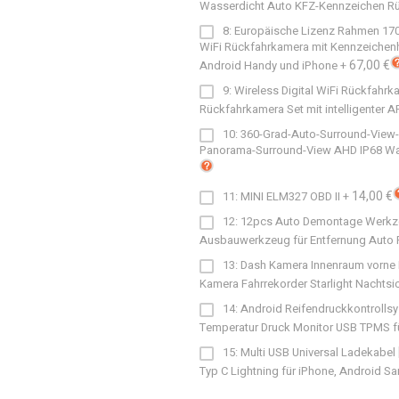
Wasserdicht Auto KFZ-Kennzeichen Rüc
8: Europäische Lizenz Rahmen 170 G
WiFi Rückfahrkamera mit Kennzeichenha
67,00 €
Android Handy und iPhone
+
9: Wireless Digital WiFi Rückfahrk
Rückfahrkamera Set mit intelligenter A
10: 360-Grad-Auto-Surround-View-
Panorama-Surround-View AHD IP68 Wass
14,00 €
11: MINI ELM327 OBD II
+
12: 12pcs Auto Demontage Werkz
Ausbauwerkzeug für Entfernung Auto 
13: Dash Kamera Innenraum vorne 
Kamera Fahrrekorder Starlight Nachtsi
14: Android Reifendruckkontrollsy
Temperatur Druck Monitor USB TPMS f
15: Multi USB Universal Ladekabel
Typ C Lightning für iPhone, Android S