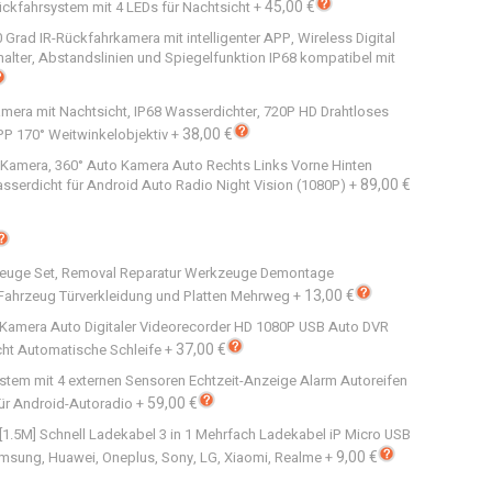
45,00 €
kfahrsystem mit 4 LEDs für Nachtsicht
+
rad IR-Rückfahrkamera mit intelligenter APP, Wireless Digital
lter, Abstandslinien und Spiegelfunktion IP68 kompatibel mit
amera mit Nachtsicht, IP68 Wasserdichter, 720P HD Drahtloses
38,00 €
PP 170° Weitwinkelobjektiv
+
Kamera, 360° Auto Kamera Auto Rechts Links Vorne Hinten
89,00 €
erdicht für Android Auto Radio Night Vision (1080P)
+
euge Set, Removal Reparatur Werkzeuge Demontage
13,00 €
Fahrzeug Türverkleidung und Platten Mehrweg
+
Kamera Auto Digitaler Videorecorder HD 1080P USB Auto DVR
37,00 €
cht Automatische Schleife
+
stem mit 4 externen Sensoren Echtzeit-Anzeige Alarm Autoreifen
59,00 €
ür Android-Autoradio
+
 [1.5M] Schnell Ladekabel 3 in 1 Mehrfach Ladekabel iP Micro USB
9,00 €
amsung, Huawei, Oneplus, Sony, LG, Xiaomi, Realme
+