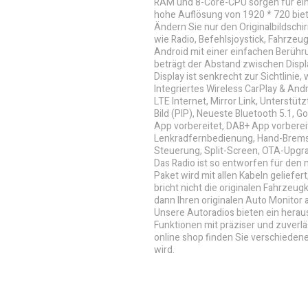
RAM und 8-Core-CPU sorgen für eine
hohe Auflösung von 1920 * 720 biete
Ändern Sie nur den Originalbildschir
wie Radio, Befehlsjoystick, Fahrze
Android mit einer einfachen Berühru
beträgt der Abstand zwischen Displ
Display ist senkrecht zur Sichtlinie, 
Integriertes Wireless CarPlay & And
LTE Internet, Mirror Link, Unterstüt
Bild (PIP), Neueste Bluetooth 5.1, 
App vorbereitet, DAB+ App vorberei
Lenkradfernbedienung, Hand-Bremse
Steuerung, Split-Screen, OTA-Upgr
Das Radio ist so entworfen für den 
Paket wird mit allen Kabeln geliefert
bricht nicht die originalen Fahrze
dann Ihren originalen Auto Monitor
Unsere Autoradios bieten ein heraus
Funktionen mit präziser und zuverl
online shop finden Sie verschieden
wird.