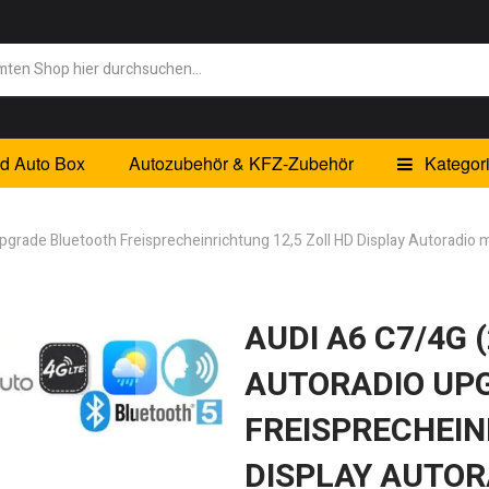
id Auto Box
Autozubehör & KFZ-Zubehör
Kategor
grade Bluetooth Freisprecheinrichtung 12,5 Zoll HD Display Autoradio
AUDI A6 C7/4G 
AUTORADIO UP
FREISPRECHEIN
DISPLAY AUTOR