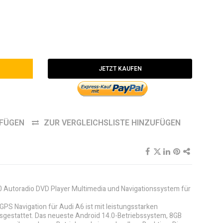
JETZT KAUFEN
UFÜGEN
ZUR VERGLEICHSLISTE HINZUFÜGEN
.0 Autoradio DVD Player Multimedia und Navigationssystem für
PS Navigation für Audi A6 ist mit leistungsstarken
ausgestattet. Das neueste Android 14.0-Betriebssystem, 8GB