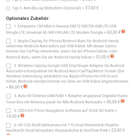
37,00 €
Typ 3: Anti-Blu-ray Bildschirm (Optional)
+
Optionales Zubehör:
1: Entsperrte 150 Mbit/s Huawei E8372 E8372h-608 LTE USB
60,00 €
Wingle LTE Universal 4G WiFi/WLAN LTE Modem Dongle
+
2: Apple Carplay für iPhone/Android Auto für Android Handy
verbinden Android-Autoradios per USB-Kabel. Mit dieser Option
können Sie CarPlay verwenden, wenn Sie ein iPhone haben, oder
55,00 €
Android Auto, wenn Sie ein Android Handy haben
+
3: Wireless Carplay Dongle USB Empfänger Adapter für Android
Autoradios Kompatibel mit Android Auto/CarPlay/Mirror Screen (Die
Wireless Verbindung unterstützt nur Apple iPhone mit IOS10 und
höher; Android-Handys können nur über ein USB-Kabel angeschlossen
86,00 €
+
4: Auto Kit Externer DAB/DAB + Adapter angepasst Digitaler Radio
40,00 €
Tuner Box mit Antenne passt für Alle Android Autoradio
+
5: 2024 iGO Primo Navigation Software auf 32GB SD-Karte
+
19,00 €
6: HD CCD Rückfahrkamera mit 170 Grad Weitwinkel-Objektiv
23,00 €
Nachtsicht Rückfahrsystem Wasserdichte & Stoßfest IP68
+