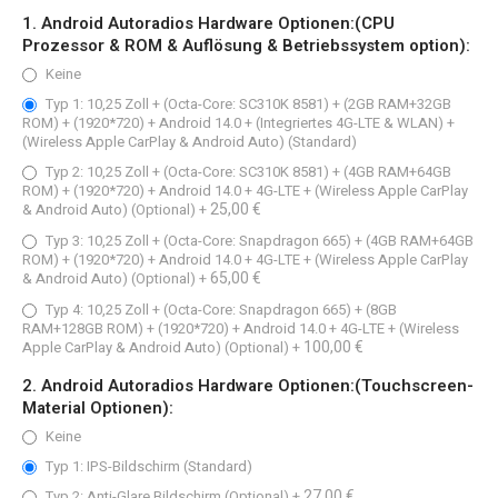
1. Android Autoradios Hardware Optionen:(CPU
Prozessor & ROM & Auflösung & Betriebssystem option):
Keine
Typ 1: 10,25 Zoll + (Octa-Core: SC310K 8581) + (2GB RAM+32GB
ROM) + (1920*720) + Android 14.0 + (Integriertes 4G-LTE & WLAN) +
(Wireless Apple CarPlay & Android Auto) (Standard)
Typ 2: 10,25 Zoll + (Octa-Core: SC310K 8581) + (4GB RAM+64GB
ROM) + (1920*720) + Android 14.0 + 4G-LTE + (Wireless Apple CarPlay
25,00 €
& Android Auto) (Optional)
+
Typ 3: 10,25 Zoll + (Octa-Core: Snapdragon 665) + (4GB RAM+64GB
ROM) + (1920*720) + Android 14.0 + 4G-LTE + (Wireless Apple CarPlay
65,00 €
& Android Auto) (Optional)
+
Typ 4: 10,25 Zoll + (Octa-Core: Snapdragon 665) + (8GB
RAM+128GB ROM) + (1920*720) + Android 14.0 + 4G-LTE + (Wireless
100,00 €
Apple CarPlay & Android Auto) (Optional)
+
2. Android Autoradios Hardware Optionen:(Touchscreen-
Material Optionen):
Keine
Typ 1: IPS-Bildschirm (Standard)
27,00 €
Typ 2: Anti-Glare Bildschirm (Optional)
+