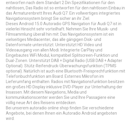
entworfen nach dem Standart 2 Din Spezifikationen für den
nahtlosen, Das Radio ist so entworfen für den nahtlosen Einbau in
das Armaturenbrett Ihres Audi Q7. Ein vollwertiges integriertes
Navigationssystem bringt Sie sicher an ihr Ziel.
Dieses Android 15.0 Autoradio GPS Navigation für Audi Q7 ist in
vielerlei Hinsicht sehr vorteilhaft. Nehmen Sie Ihre Musik- und
Filmsammlung überall hin mit: Das Navigationssystem ist ein
vielseitiges Mediacenter, das alle gängigen Disk- und
Datenformate unterstützt. Unterstützt HD Video und
Videoausgang von allen Modi. Integrierte CarPlay und
Eingebautes WiFi Modul, kompatibel Splitscreen-Funktion und
Dual-Zonen. Unterstützt DAB + Digital Radio (USB DAB + Adapter
Optional). Stütz-Reifendruck-Überwachungsfunktion (TPMS
optional). Natürlich ist auch eine Bluetooth-Freisprechfunktion mit
Telefonbuchfunktion am Board. Externes Mikrofon im
Lieferumfang enthalten. Radios mit Navigationsfunktion besitzen
ein großes HD Display inklusive DVD-Player zur Unterhaltung der
Insassen. Mit diesem Navigations, Media und
kommunikationscenter werden Sie und Ihre Passagiere eine
völlig neue Art des Reisens entdecken.
Bei unserem autoradio online shop finden Sie verschiedene
Angebote, bei denen Ihnen ein Autoradio Android angeboten
wird.