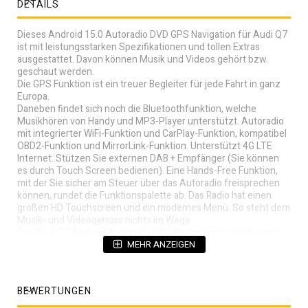
DETAILS
Dieses Android 15.0 Autoradio DVD GPS Navigation für Audi Q7
ist mit leistungsstarken Spezifikationen und tollen Extras
ausgestattet. Davon können Musik und Videos gehört bzw.
geschaut werden.
Die GPS Funktion ist ein treuer Begleiter für jede Fahrt in ganz
Europa.
Daneben findet sich noch die Bluetoothfunktion, welche
Musikhören von Handy und MP3-Player unterstützt. Autoradio
mit integrierter WiFi-Funktion und CarPlay-Funktion, kompatibel
OBD2-Funktion und MirrorLink-Funktion. Unterstützt 4G LTE
Internet. Stützen Sie externen DAB + Empfänger (Sie können
es durch Touch Screen bedienen). Eine Hands-Free Funktion,
mit der Sie sicher am Steuer über das Autoradio freisprechen
können, rundet die Funktionspalette ab. Das Radio hat einen
großen HD Touchscreen und ein modernes Menü. So steht dem
Musik- und Videogenuss nichts im Wege.
Das Audi Q7 Android Autoradio GPS Navigationssystem passt
nahtlos in den 2-DIN-Schacht Ihres Fahrzeugs.
MEHR ANZEIGEN
Einbau in das Armaturenbrett. Einfach das Gerät in den
Öffnungsschacht einschieben, es sind alle benötigten
Umbauteile im Lieferung .
BEWERTUNGEN
Zusammen mit dem Radio werden alle erforderlichen Kabel
geliefert. Das Gerät ist komplett Einbaufertig - Sie brauchen