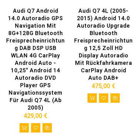
Erfrischende Benutzeroberfläche speziell entworfen
Audi Q7 Android
Audi Q7 4L (2005-
Unterstützt alle Originalfunktionen
Unterstützen Sie die Originalinformationen des Fahrzeugs
14.0 Autoradio GPS
2015) Android 14.0
Unterstützen Sie Ihr Original Radio AM / FM (es wird Ihr
Navigation Mit
Autoradio Upgrade
Original Radio System verwenden)
8G+128G Bluetooth
Bluetooth
Unterstützen Sie Ihr Original Bluetooth, wenn Sie haben. Wenn
Sie kein Bluetooth in Ihrem Originalradio haben. Dieses Radio
Freisprecheinrichtun
Freisprecheinrichtun
fügt Bluetooth-Freisprecheinrichtung und A2DP BT-Musik
G DAB DSP USB
G 12,5 Zoll HD
hinzu, Zugriff auf das Telefonbuch ....
WLAN 4G CarPlay
Display Autoradio
Unterstützt Original-Rückfahrkamera
Unterstützt Original PDC, Radar
Android Auto -
Mit Rückfahrkamera
Unterstützt Original CD / DVD Loader
10,25" Android 14
CarPlay Android
Integriertes Mikrofon zur Nutzung als Freisprechanlage mit
Autoradio DVD
Auto DAB+
Bluetooth-fähigen Geräten
Unterstützt die Sprachsteuerung
Player GPS
475,00 €
Eingebautes WiFi Modul.
Navigationssystem
Eingebautes 4G LTE mit Micro SIM-Steckplatz
Für Audi Q7 4L (Ab
Kompatibel OBD2-Funktion (Diagnose Ihres Auto-Status)
Unterstützt DAB + Digital Radio
2005)
Stütz-Reifendruck-Überwachungsfunktion
429,00 €
Unterstützt Apple Carplay & Android Auto
Unterstützt HD 1080P/4K Video
1280 * 480 oder 1920 * 720 Überlegene Visual Enhancement
Die leistungsfähigsten Hardware (Octa-Core Prozessor +