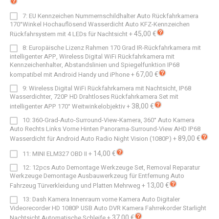
7: EU Kennzeichen Nummernschildhalter Auto Rückfahrkamera
170°Winkel Hochauflösend Wasserdicht Auto KFZ-Kennzeichen
45,00 €
Rückfahrsystem mit 4 LEDs für Nachtsicht
+
8: Europäische Lizenz Rahmen 170 Grad IR-Rückfahrkamera mit
intelligenter APP, Wireless Digital WiFi Rückfahrkamera mit
Kennzeichenhalter, Abstandslinien und Spiegelfunktion IP68
67,00 €
kompatibel mit Android Handy und iPhone
+
9: Wireless Digital WiFi Rückfahrkamera mit Nachtsicht, IP68
Wasserdichter, 720P HD Drahtloses Rückfahrkamera Set mit
38,00 €
intelligenter APP 170° Weitwinkelobjektiv
+
10: 360-Grad-Auto-Surround-View-Kamera, 360° Auto Kamera
Auto Rechts Links Vorne Hinten Panorama-Surround-View AHD IP68
89,00 €
Wasserdicht für Android Auto Radio Night Vision (1080P)
+
14,00 €
11: MINI ELM327 OBD II
+
12: 12pcs Auto Demontage Werkzeuge Set, Removal Reparatur
Werkzeuge Demontage Ausbauwerkzeug für Entfernung Auto
13,00 €
Fahrzeug Türverkleidung und Platten Mehrweg
+
13: Dash Kamera Innenraum vorne Kamera Auto Digitaler
Videorecorder HD 1080P USB Auto DVR Kamera Fahrrekorder Starlight
37,00 €
Nachtsicht Automatische Schleife
+