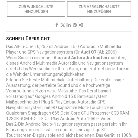
ZUR WUNSCHLISTE
ZUR VERGLEICHSLISTE
HINZUFÜGEN
HINZUFÜGEN
SCHNELLÜBERSICHT
Das All-In-One 10,25 Zoll Android 15.0 Autoradio Multimedia
Player und GPS Navigationssystem für
Audi Q7
(Ab 2006):
Wenn Sie sich ein neues
Android Autoradio kaufen
möchten,
dieses Android Multimedia Autoradio und Navigationssystem
ersetzt das Werksradio für Ihres Auto, und eröffnet neue Tore in
die Welt der Unterhaltungsmöglichkeiten.
Erleben Sie beste Multimediale Unterhaltung. Die erstklassige
Ausstattung, der perfekte Sound und die hochwertige
Verarbeitung setzen neue Maßstäbe. Das Gerät basiert
vollständig auf Googles Android 15.0 Betriebssystem.
Maßgeschneidert Plug & Play Einbau Autoradio GPS
Navigationssystem, mit HD kapazitive Multi-Touchscreen
Qualcomm Snapdragon 665 Octa-Core CPU Prozessor 8GB RAM
128GB ROM 4G-LTE CarPlay Android Auto 1080P Video...
Das 2-Din Android Radio-Navigationssystem passt perfekt in Ihr
Fahrzeug von und lässt sich über das einzigartige 3D
Touchscreen-Display spielend leicht bedienen. Das Gerät ist 100%