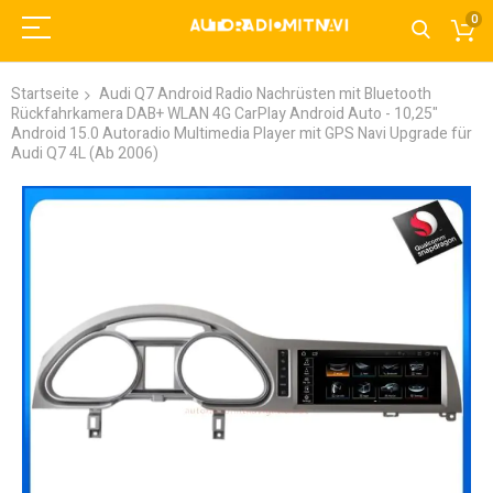
0
Startseite
Audi Q7 Android Radio Nachrüsten mit Bluetooth
Rückfahrkamera DAB+ WLAN 4G CarPlay Android Auto - 10,25"
Android 15.0 Autoradio Multimedia Player mit GPS Navi Upgrade für
Audi Q7 4L (Ab 2006)
Zum
Ende
der
Bildgalerie
springen