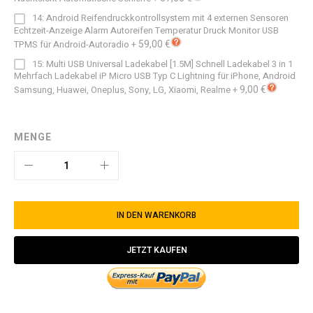
14: Android Reifendruckkontrollsystem mit 4 externen Sensoren
Echtzeit-Anzeige Alarm Autoreifen Temperatur Druck Monitor USB
59,00 €
TPMS für Android-Autoradio
+
15: Multi USB Universal Ladekabel [1.5M] Schnell Ladekabel 3 in 1
Mehrfach Ladekabel iP Micro USB Typ C Lightning für iPhone, Android
9,00 €
Samsung, Huawei, Oneplus, Sony, LG, Xiaomi, Realme
+
MENGE
IN DEN WARENKORB
JETZT KAUFEN