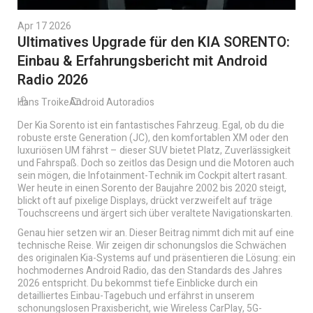
Apr 17 2026
Ultimatives Upgrade für den KIA SORENTO:
Einbau & Erfahrungsbericht mit Android
Radio 2026
Hans Troike
Android Autoradios
Der Kia Sorento ist ein fantastisches Fahrzeug. Egal, ob du die
robuste erste Generation (JC), den komfortablen XM oder den
luxuriösen UM fährst – dieser SUV bietet Platz, Zuverlässigkeit
und Fahrspaß. Doch so zeitlos das Design und die Motoren auch
sein mögen, die Infotainment-Technik im Cockpit altert rasant.
Wer heute in einen Sorento der Baujahre 2002 bis 2020 steigt,
blickt oft auf pixelige Displays, drückt verzweifelt auf träge
Touchscreens und ärgert sich über veraltete Navigationskarten.
Genau hier setzen wir an. Dieser Beitrag nimmt dich mit auf eine
technische Reise. Wir zeigen dir schonungslos die Schwächen
des originalen Kia-Systems auf und präsentieren die Lösung: ein
hochmodernes Android Radio, das den Standards des Jahres
2026 entspricht. Du bekommst tiefe Einblicke durch ein
detailliertes Einbau-Tagebuch und erfährst in unserem
schonungslosen Praxisbericht, wie Wireless CarPlay, 5G-