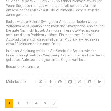
SUV der Baujahre 2009 bis 2017 so schnell niemand etwas vor.
Wenn Sie jedoch auf das Armaturenbrett schauen, fällt ein
entscheidendes Manko auf: Die Multimedia-Technik ist in die
Jahre gekommen.
Radios wie das Bolero, Swing oder Amundsen bieten weder
zeitgemäße Navigation noch moderne Smartphone-Anbindung.
Die gute Nachricht lautet: Sie müssen kein Kfz-Mechatroniker
sein, um dieses Problem zu lösen. Ein modernes Android
Autoradio lässt sich dank intelligenter Plug & Play-Technik in
etwa 30 Minuten selbst nachrüsten.
In dieser Anleitung erfahren Sie Schritt für Schritt, wie der
Einbau gelingt, welches Werkzeug Sie benötigen und wie Sie Ihr
geliebtes Auto technologisch in die Gegenwart holen.
Besuchen Sie unsere
Mehr lesen »
Seite
Sie lesen gerade die Seite
Seite
Seite
Seite
Seite
Seite
Weiter
1
2
3
4
5