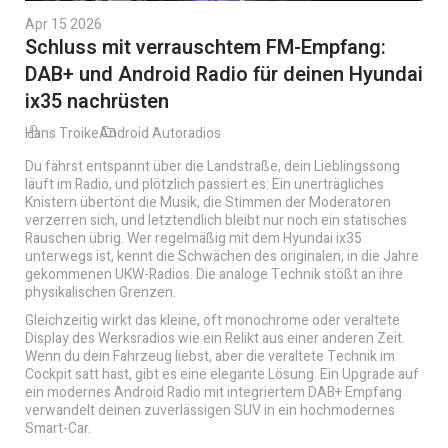
Apr 15 2026
Schluss mit verrauschtem FM-Empfang:
DAB+ und Android Radio für deinen Hyundai
ix35 nachrüsten
Hans Troike
Android Autoradios
Du fährst entspannt über die Landstraße, dein Lieblingssong
läuft im Radio, und plötzlich passiert es: Ein unerträgliches
Knistern übertönt die Musik, die Stimmen der Moderatoren
verzerren sich, und letztendlich bleibt nur noch ein statisches
Rauschen übrig. Wer regelmäßig mit dem Hyundai ix35
unterwegs ist, kennt die Schwächen des originalen, in die Jahre
gekommenen UKW-Radios. Die analoge Technik stößt an ihre
physikalischen Grenzen.
Gleichzeitig wirkt das kleine, oft monochrome oder veraltete
Display des Werksradios wie ein Relikt aus einer anderen Zeit.
Wenn du dein Fahrzeug liebst, aber die veraltete Technik im
Cockpit satt hast, gibt es eine elegante Lösung. Ein Upgrade auf
ein modernes Android Radio mit integriertem DAB+ Empfang
verwandelt deinen zuverlässigen SUV in ein hochmodernes
Smart-Car.