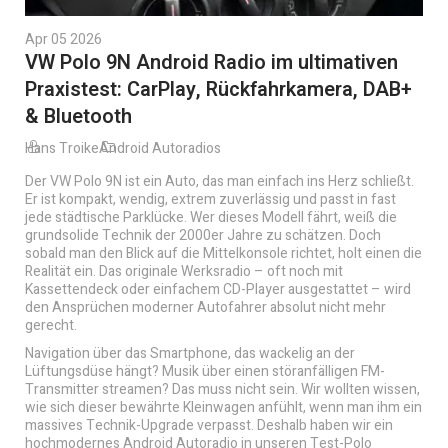
Apr 05 2026
VW Polo 9N Android Radio im ultimativen
Praxistest: CarPlay, Rückfahrkamera, DAB+
& Bluetooth
Hans Troike
Android Autoradios
Der VW Polo 9N ist ein Auto, das man einfach ins Herz schließt.
Er ist kompakt, wendig, extrem zuverlässig und passt in fast
jede städtische Parklücke. Wer dieses Modell fährt, weiß die
grundsolide Technik der 2000er Jahre zu schätzen. Doch
sobald man den Blick auf die Mittelkonsole richtet, holt einen die
Realität ein. Das originale Werksradio – oft noch mit
Kassettendeck oder einfachem CD-Player ausgestattet – wird
den Ansprüchen moderner Autofahrer absolut nicht mehr
gerecht.
Navigation über das Smartphone, das wackelig an der
Lüftungsdüse hängt? Musik über einen störanfälligen FM-
Transmitter streamen? Das muss nicht sein. Wir wollten wissen,
wie sich dieser bewährte Kleinwagen anfühlt, wenn man ihm ein
massives Technik-Upgrade verpasst. Deshalb haben wir ein
hochmodernes Android Autoradio in unseren Test-Polo