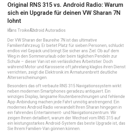
Original RNS 315 vs. Android Radio: Warum
sich ein Upgrade für deinen VW Sharan 7N
lohnt
Hans Troike
Android Autoradios
Der VW Sharan der Baureihe 7N ist das ultimative
Familienfahrzeug. Er bietet Platz für sieben Personen, schluckt
endlos viel Gepäck und bringt Sie sicher ans Ziel. Ob auf dem
Weg in den Sommerurlaub oder beim täglichen Pendeln zur
Schule – dieser Van ist ein verlässliches Arbeitstier. Doch
während Motor und Karosserie oft jahrelang klaglos ihren Dienst
verrichten, zeigt die Elektronik im Armaturenbrett deutliche
Alterserscheinungen.
Besonders das oft verbaute RNS 315 Navigationssystem wirkt
neben modernen Smartphones geradezu antiquiert. Ein
winziges Display, langsame Routenberechnungen und fehlende
App-Anbindung machen jede Fahrt unnötig anstrengend. Ein
modernes Android Radio verwandelt Ihren Sharan hingegen in
ein fahrendes Entertainment- und Navigationszentrum. Wir
zeigen Ihnen detailliert, warum der Wechsel vom RNS 315 auf
ein leistungsstarkes Android-System das beste Upgrade ist, das
Sie Ihrem Familien-Van gönnen können.