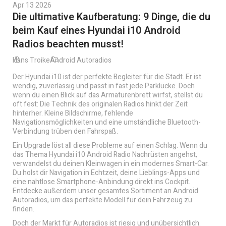
Apr 13 2026
Die ultimative Kaufberatung: 9 Dinge, die du
beim Kauf eines Hyundai i10 Android
Radios beachten musst!
Hans Troike
Android Autoradios
Der Hyundai i10 ist der perfekte Begleiter für die Stadt. Er ist
wendig, zuverlässig und passt in fast jede Parklücke. Doch
wenn du einen Blick auf das Armaturenbrett wirfst, stellst du
oft fest: Die Technik des originalen Radios hinkt der Zeit
hinterher. Kleine Bildschirme, fehlende
Navigationsmöglichkeiten und eine umständliche Bluetooth-
Verbindung trüben den Fahrspaß.
Ein Upgrade löst all diese Probleme auf einen Schlag. Wenn du
das Thema Hyundai i10 Android Radio Nachrüsten angehst,
verwandelst du deinen Kleinwagen in ein modernes Smart-Car.
Du holst dir Navigation in Echtzeit, deine Lieblings-Apps und
eine nahtlose Smartphone-Anbindung direkt ins Cockpit.
Entdecke außerdem
unser gesamtes Sortiment an Android
Autoradios
, um das perfekte Modell für dein Fahrzeug zu
finden.
Doch der Markt für Autoradios ist riesig und unübersichtlich.