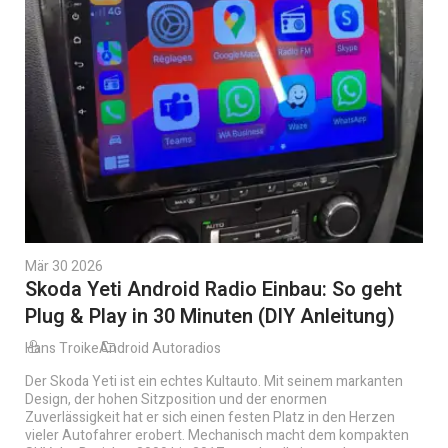
Mär 30 2026
Skoda Yeti Android Radio Einbau: So geht
Plug & Play in 30 Minuten (DIY Anleitung)
Hans Troike
Android Autoradios
Der Skoda Yeti ist ein echtes Kultauto. Mit seinem markanten
Design, der hohen Sitzposition und der enormen
Zuverlässigkeit hat er sich einen festen Platz in den Herzen
vieler Autofahrer erobert. Mechanisch macht dem kompakten