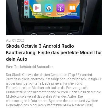
Apr 01 2026
Skoda Octavia 3 Android Radio
Kaufberatung: Finde das perfekte Modell für
dein Auto
Hans Troike
Android Autoradios
Der Skoda Octavia der dritten Generation (Typ 5E) vereint
Zuverlässigkeit, enormes Platzangebot und zeitloses Design. Er
ist der unangefochtene Liebling vieler Familien und
Flottenbetreiber. Mechanisch laufen die Fahrzeuge oft
Hunderttausende Kilometer ohne murren. Doch ein Blick auf die
Mittelkonsole verrät das wahre Alter des Autos. Die
werksseitigen Infotainment-Systeme der ersten und zweiten
Generation des Modularen Infotainment-Baukastens (MIB)