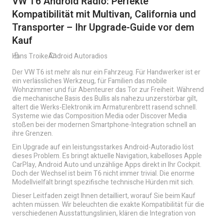
VW T6 Android Radio: Perfekte
Kompatibilität mit Multivan, California und
Transporter – Ihr Upgrade-Guide vor dem
Kauf
Hans Troike
Android Autoradios
Der VW T6 ist mehr als nur ein Fahrzeug. Für Handwerker ist er
ein verlässliches Werkzeug, für Familien das mobile
Wohnzimmer und für Abenteurer das Tor zur Freiheit. Während
die mechanische Basis des Bullis als nahezu unzerstörbar gilt,
altert die Werks-Elektronik im Armaturenbrett rasend schnell.
Systeme wie das Composition Media oder Discover Media
stoßen bei der modernen Smartphone-Integration schnell an
ihre Grenzen.
Ein Upgrade auf ein leistungsstarkes Android-Autoradio löst
dieses Problem. Es bringt aktuelle Navigation, kabelloses Apple
CarPlay, Android Auto und unzählige Apps direkt in Ihr Cockpit.
Doch der Wechsel ist beim T6 nicht immer trivial. Die enorme
Modellvielfalt bringt spezifische technische Hürden mit sich.
Dieser Leitfaden zeigt Ihnen detailliert, worauf Sie beim Kauf
achten müssen. Wir beleuchten die exakte Kompatibilität für die
verschiedenen Ausstattungslinien, klären die Integration von