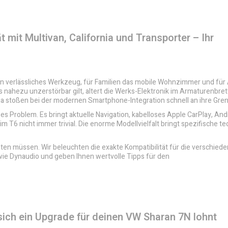
 mit Multivan, California und Transporter – Ihr
 ein verlässliches Werkzeug, für Familien das mobile Wohnzimmer und fü
ls nahezu unzerstörbar gilt, altert die Werks-Elektronik im Armaturenbre
a stoßen bei der modernen Smartphone-Integration schnell an ihre Gre
es Problem. Es bringt aktuelle Navigation, kabelloses Apple CarPlay, An
im T6 nicht immer trivial. Die enorme Modellvielfalt bringt spezifische t
chten müssen. Wir beleuchten die exakte Kompatibilität für die verschied
 wie Dynaudio und geben Ihnen wertvolle Tipps für den
sich ein Upgrade für deinen VW Sharan 7N lohnt