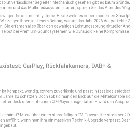
bsolut verlässlicher Begleiter. Mechanisch gesehen gibt es kaum Gründe,
ehmen und das Multimediasystem starten, spüren Sie das Alter des Wag
 Volkswagen-Infotainmentsysteme. Heute wirkt es neben modernen Smart
. Wir zeigen Ihnen in diesem Beitrag, warum das Jahr 2026 der perfekte Ze
 Sie erfahren alles über den gewaltigen Leistungssprung aktueller And
 Sie selbst bei Premium-Soundsystemen wie Dynaudio keine Kompromiss
axistest: CarPlay, Rückfahrkamera, DAB+ &
r ist kompakt, wendig, extrem zuverlässig und passt in fast jede städtisc
 Jahre zu schätzen. Doch sobald man den Blick auf die Mittelkonsole ric
t Kassettendeck oder einfachem CD-Player ausgestattet – wird den Ansprü
üse hängt? Musik über einen störanfälligen FM-Transmitter streamen? 
wagen anfühlt, wenn man ihm ein massives Technik-Upgrade verpasst. Des
ingebaut.