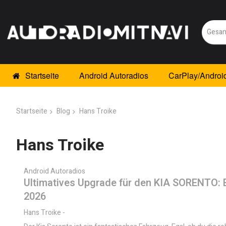
Startseite
Android Autoradios
CarPlay/Androi
Startseite
Blog
Hans Troike
Hans Troike
Android Autoradios
Ultimatives Upgrade für den KIA SORENTO: E
2026
Hans Troike
-