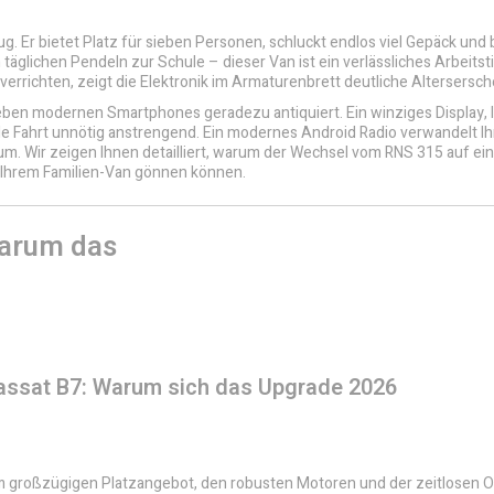
g. Er bietet Platz für sieben Personen, schluckt endlos viel Gepäck und 
äglichen Pendeln zur Schule – dieser Van ist ein verlässliches Arbeitsti
 verrichten, zeigt die Elektronik im Armaturenbrett deutliche Altersersc
eben modernen Smartphones geradezu antiquiert. Ein winziges Display,
ahrt unnötig anstrengend. Ein modernes Android Radio verwandelt Ih
m. Wir zeigen Ihnen detailliert, warum der Wechsel vom RNS 315 auf ein
e Ihrem Familien-Van gönnen können.
Warum das
Passat B7: Warum sich das Upgrade 2026
m großzügigen Platzangebot, den robusten Motoren und der zeitlosen Opt