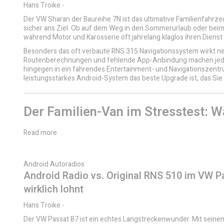
Hans Troike
-
Der VW Sharan der Baureihe 7N ist das ultimative Familienfahrzeu
sicher ans Ziel. Ob auf dem Weg in den Sommerurlaub oder beim t
während Motor und Karosserie oft jahrelang klaglos ihren Dienst
Besonders das oft verbaute RNS 315 Navigationssystem wirkt n
Routenberechnungen und fehlende App-Anbindung machen jede F
hingegen in ein fahrendes Entertainment- und Navigationszentru
leistungsstarkes Android-System das beste Upgrade ist, das Si
Der Familien-Van im Stresstest: 
Read more
Android Autoradios
Android Radio vs. Original RNS 510 im VW 
wirklich lohnt
Hans Troike
-
Der VW Passat B7 ist ein echtes Langstreckenwunder. Mit seine