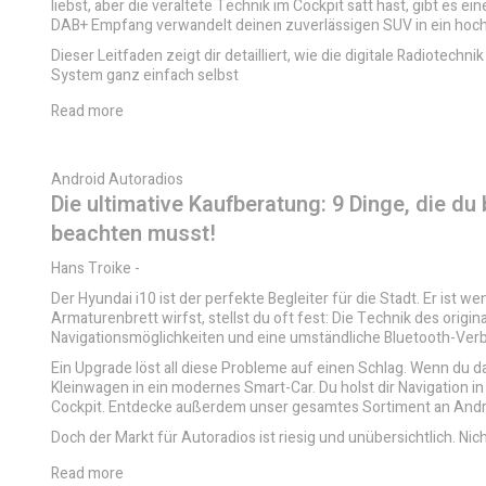
liebst, aber die veraltete Technik im Cockpit satt hast, gibt es 
DAB+ Empfang verwandelt deinen zuverlässigen SUV in ein hoc
Dieser Leitfaden zeigt dir detailliert, wie die digitale Radiotec
System ganz einfach selbst
Read more
Android Autoradios
Die ultimative Kaufberatung: 9 Dinge, die d
beachten musst!
Hans Troike
-
Der Hyundai i10 ist der perfekte Begleiter für die Stadt. Er ist w
Armaturenbrett wirfst, stellst du oft fest: Die Technik des origin
Navigationsmöglichkeiten und eine umständliche Bluetooth-Ver
Ein Upgrade löst all diese Probleme auf einen Schlag. Wenn du
Kleinwagen in ein modernes Smart-Car. Du holst dir Navigation i
Cockpit. Entdecke außerdem
unser gesamtes Sortiment an Andr
Doch der Markt für Autoradios ist riesig und unübersichtlich. Nich
Read more