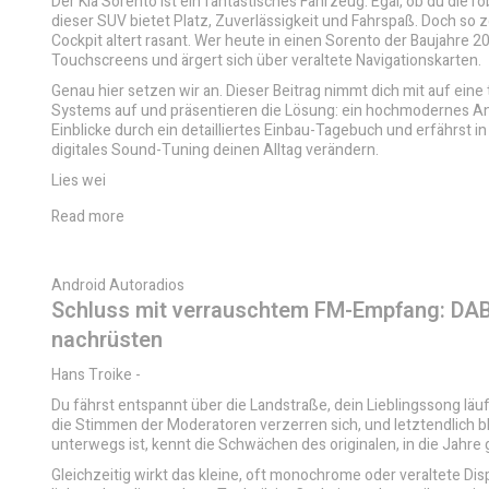
Der Kia Sorento ist ein fantastisches Fahrzeug. Egal, ob du die
dieser SUV bietet Platz, Zuverlässigkeit und Fahrspaß. Doch so 
Cockpit altert rasant. Wer heute in einen Sorento der Baujahre 200
Touchscreens und ärgert sich über veraltete Navigationskarten.
Genau hier setzen wir an. Dieser Beitrag nimmt dich mit auf eine
Systems auf und präsentieren die Lösung: ein hochmodernes An
Einblicke durch ein detailliertes Einbau-Tagebuch und erfährst 
digitales Sound-Tuning deinen Alltag verändern.
Lies wei
Read more
Android Autoradios
Schluss mit verrauschtem FM-Empfang: DAB+
nachrüsten
Hans Troike
-
Du fährst entspannt über die Landstraße, dein Lieblingssong läuft
die Stimmen der Moderatoren verzerren sich, und letztendlich b
unterwegs ist, kennt die Schwächen des originalen, in die Jahr
Gleichzeitig wirkt das kleine, oft monochrome oder veraltete Dis