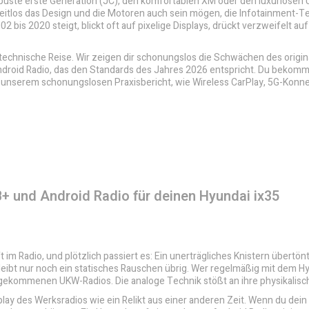
 robuste erste Generation (JC), den komfortablen XM oder den luxuriösen
zeitlos das Design und die Motoren auch sein mögen, die Infotainment-T
2 bis 2020 steigt, blickt oft auf pixelige Displays, drückt verzweifelt auf
 technische Reise. Wir zeigen dir schonungslos die Schwächen des origin
droid Radio, das den Standards des Jahres 2026 entspricht. Du bekomms
in unserem schonungslosen Praxisbericht, wie Wireless CarPlay, 5G-Konne
 und Android Radio für deinen Hyundai ix35
 im Radio, und plötzlich passiert es: Ein unerträgliches Knistern übertönt
leibt nur noch ein statisches Rauschen übrig. Wer regelmäßig mit dem H
e gekommenen UKW-Radios. Die analoge Technik stößt an ihre physikalis
play des Werksradios wie ein Relikt aus einer anderen Zeit. Wenn du dei