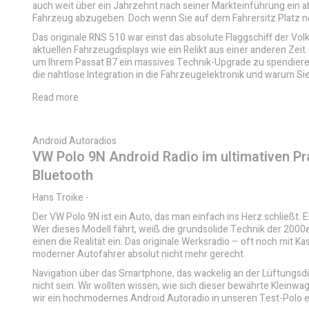
auch weit über ein Jahrzehnt nach seiner Markteinführung ein a
Fahrzeug abzugeben. Doch wenn Sie auf dem Fahrersitz Platz n
Das originale RNS 510 war einst das absolute Flaggschiff der
aktuellen Fahrzeugdisplays wie ein Relikt aus einer anderen Zeit
um Ihrem Passat B7 ein massives Technik-Upgrade zu spendieren.
die nahtlose Integration in die Fahrzeugelektronik und warum
Read more
Android Autoradios
VW Polo 9N Android Radio im ultimativen Pr
Bluetooth
Hans Troike
-
Der VW Polo 9N ist ein Auto, das man einfach ins Herz schließt. E
Wer dieses Modell fährt, weiß die grundsolide Technik der 2000er
einen die Realität ein. Das originale Werksradio – oft noch mi
moderner Autofahrer absolut nicht mehr gerecht.
Navigation über das Smartphone, das wackelig an der Lüftungsd
nicht sein. Wir wollten wissen, wie sich dieser bewährte Klein
wir ein hochmodernes Android Autoradio in unseren Test-Polo e