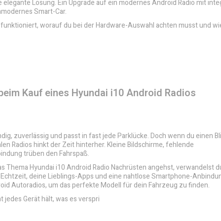
eine elegante Lösung. Ein Upgrade auf ein modernes Android Radio mit int
hmodernes Smart-Car.
hnik funktioniert, worauf du bei der Hardware-Auswahl achten musst und wi
u beim Kauf eines Hyundai i10 Android Radios
endig, zuverlässig und passt in fast jede Parklücke. Doch wenn du einen Bl
alen Radios hinkt der Zeit hinterher. Kleine Bildschirme, fehlende
bindung trüben den Fahrspaß.
 das Thema Hyundai i10 Android Radio Nachrüsten angehst, verwandelst d
n Echtzeit, deine Lieblings-Apps und eine nahtlose Smartphone-Anbindun
oid Autoradios
, um das perfekte Modell für dein Fahrzeug zu finden.
t jedes Gerät hält, was es verspri