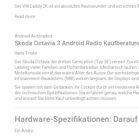
Der VW Caddy 2K ist ein absolutes Raumwunder und ein echtes A
Read more
Android Autoradios
Skoda Octavia 3 Android Radio Kaufberatung
Hans Troike
-
Der Skoda Octavia der dritten Generation (Typ 5E) vereint Zuver
Liebling vieler Familien und Flottenbetreiber. Mechanisch laufe
Mittelkonsole verrät das wahre Alter des Autos. Die werksseit
Infotainment-Baukastens (MIB) wirken langsam, die Displays sind
Sie spielen mit dem Gedanken, Ihr Cockpit durch ein modernes A
der technischen Spezifikationen. Sie erfahren genau, welche Har
und worauf Sie beim Kauf unbedingt achten müssen.
Hardware-Spezifikationen: Darau
Ein Andro