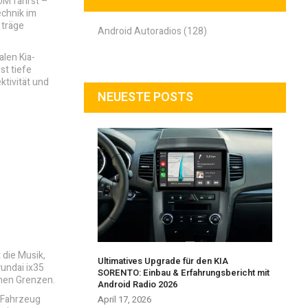
 UM fährst –
echnik im
 träge
Android Autoradios (128)
alen Kia-
t tiefe
ktivität und
NEUESTE POSTS
 die Musik,
Ultimatives Upgrade für den KIA
yundai ix35
SORENTO: Einbau & Erfahrungsbericht mit
chen Grenzen.
Android Radio 2026
n Fahrzeug
April 17, 2026