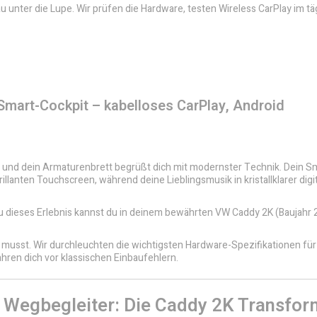
unter die Lupe. Wir prüfen die Hardware, testen Wireless CarPlay im tä
mart-Cockpit – kabelloses CarPlay, Android
l, und dein Armaturenbrett begrüßt dich mit modernster Technik. Dein 
rillanten Touchscreen, während deine Lieblingsmusik in kristallklarer digit
 dieses Erlebnis kannst du in deinem bewährten VW Caddy 2K (Baujahr 
n musst. Wir durchleuchten die wichtigsten Hardware-Spezifikationen fü
hren dich vor klassischen Einbaufehlern.
Wegbegleiter: Die Caddy 2K Transfor