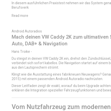
In diesem ausführlichen Praxistest nehmen wir das System genau 
Berufsverk
Read more
Android Autoradios
Mach deinen VW Caddy 2K zum ultimativen S
Auto, DAB+ & Navigation
Hans Troike
-
Du steigst in deinen VW Caddy 2K ein, drehst den Zündschlüsse
verbindet sich sofort kabellos. Die Navigation startet auf einem b
aus den Lautsprechern strömt.
Klingt wie die Ausstattung eines fabrikneuen Neuwagens? Genau
2015) mit einem passenden Android Autoradio nachrüsten.
Dieser Leitfaden zeigt dir exakt, worauf du beim Upgrade achte
erklären die Integration spezieller Fahrzeugfunktionen und bewa
Vom Nutzfahrzeug zum modernen 