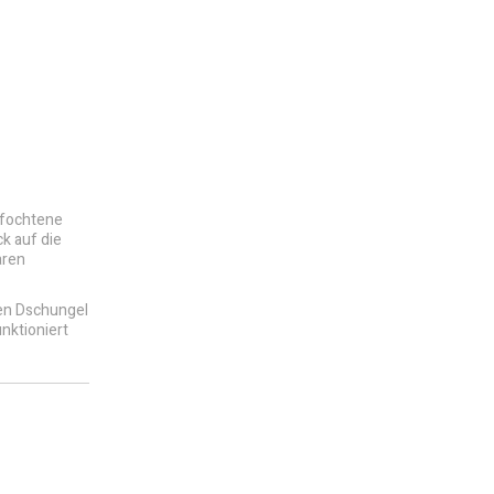
efochtene
k auf die
aren
den Dschungel
nktioniert