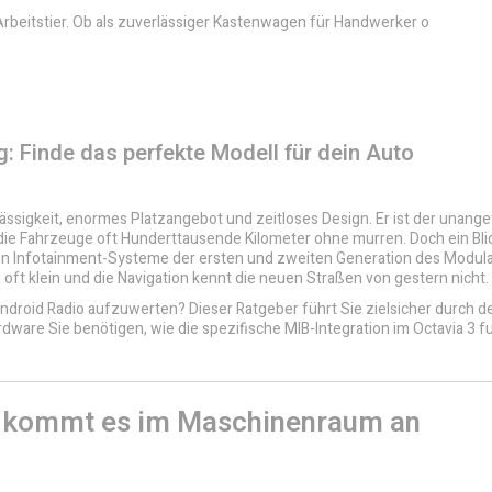
rbeitstier. Ob als zuverlässiger Kastenwagen für Handwerker o
: Finde das perfekte Modell für dein Auto
lässigkeit, enormes Platzangebot und zeitloses Design. Er ist der unang
n die Fahrzeuge oft Hunderttausende Kilometer ohne murren. Doch ein Blic
igen Infotainment-Systeme der ersten und zweiten Generation des Modul
 oft klein und die Navigation kennt die neuen Straßen von gestern nicht.
ndroid Radio aufzuwerten? Dieser Ratgeber führt Sie zielsicher durch 
dware Sie benötigen, wie die spezifische MIB-Integration im Octavia 3 fu
f kommt es im Maschinenraum an