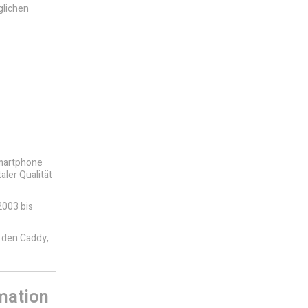
glichen
Smartphone
aler Qualität
2003 bis
r den Caddy,
mation