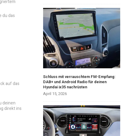
egriertem
e du das
Schluss mit verrauschtem FM-Empfang:
DAB+ und Android Radio für deinen
ick auf das
Hyundai ix35 nachrüsten
April 15, 2026
u deinen
g direkt ins