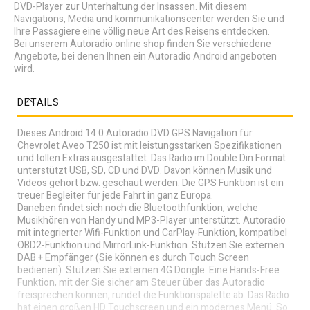
DVD-Player zur Unterhaltung der Insassen. Mit diesem
Navigations, Media und kommunikationscenter werden Sie und
Ihre Passagiere eine völlig neue Art des Reisens entdecken.
Bei unserem Autoradio online shop finden Sie verschiedene
Angebote, bei denen Ihnen ein Autoradio Android angeboten
wird.
DETAILS
Dieses Android 14.0 Autoradio DVD GPS Navigation für
Chevrolet Aveo T250 ist mit leistungsstarken Spezifikationen
und tollen Extras ausgestattet. Das Radio im Double Din Format
unterstützt USB, SD, CD und DVD. Davon können Musik und
Videos gehört bzw. geschaut werden. Die GPS Funktion ist ein
treuer Begleiter für jede Fahrt in ganz Europa.
Daneben findet sich noch die Bluetoothfunktion, welche
Musikhören von Handy und MP3-Player unterstützt. Autoradio
mit integrierter Wifi-Funktion und CarPlay-Funktion, kompatibel
OBD2-Funktion und MirrorLink-Funktion. Stützen Sie externen
DAB + Empfänger (Sie können es durch Touch Screen
bedienen). Stützen Sie externen 4G Dongle. Eine Hands-Free
Funktion, mit der Sie sicher am Steuer über das Autoradio
freisprechen können, rundet die Funktionspalette ab. Das Radio
hat einen großen HD Touchscreen und ein modernes Menü. So