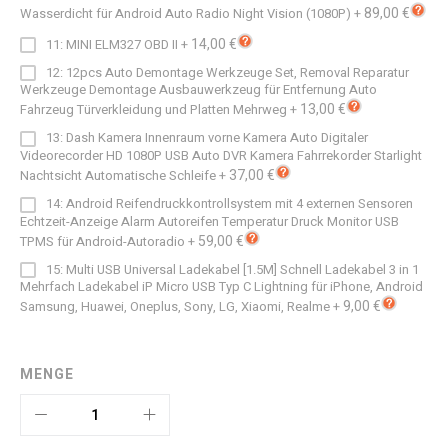
89,00 €
Wasserdicht für Android Auto Radio Night Vision (1080P)
+
14,00 €
11: MINI ELM327 OBD II
+
12: 12pcs Auto Demontage Werkzeuge Set, Removal Reparatur
Werkzeuge Demontage Ausbauwerkzeug für Entfernung Auto
13,00 €
Fahrzeug Türverkleidung und Platten Mehrweg
+
13: Dash Kamera Innenraum vorne Kamera Auto Digitaler
Videorecorder HD 1080P USB Auto DVR Kamera Fahrrekorder Starlight
37,00 €
Nachtsicht Automatische Schleife
+
14: Android Reifendruckkontrollsystem mit 4 externen Sensoren
Echtzeit-Anzeige Alarm Autoreifen Temperatur Druck Monitor USB
59,00 €
TPMS für Android-Autoradio
+
15: Multi USB Universal Ladekabel [1.5M] Schnell Ladekabel 3 in 1
Mehrfach Ladekabel iP Micro USB Typ C Lightning für iPhone, Android
9,00 €
Samsung, Huawei, Oneplus, Sony, LG, Xiaomi, Realme
+
MENGE