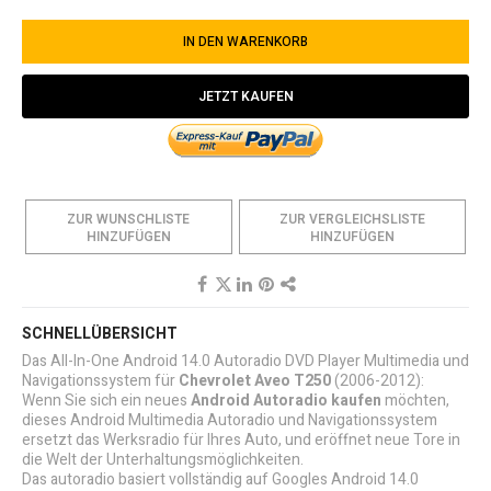
IN DEN WARENKORB
JETZT KAUFEN
ZUR WUNSCHLISTE
ZUR VERGLEICHSLISTE
HINZUFÜGEN
HINZUFÜGEN
SCHNELLÜBERSICHT
Das All-In-One Android 14.0 Autoradio DVD Player Multimedia und
Navigationssystem für
Chevrolet Aveo T250
(2006-2012):
Wenn Sie sich ein neues
Android Autoradio kaufen
möchten,
dieses Android Multimedia Autoradio und Navigationssystem
ersetzt das Werksradio für Ihres Auto, und eröffnet neue Tore in
die Welt der Unterhaltungsmöglichkeiten.
Das autoradio basiert vollständig auf Googles Android 14.0