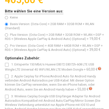
405,00 €
Bitte wählen Sie eine Version aus:
Keine
Basis-Version: (Octa-Core) + 2GB RAM + 32GB ROM + WLAN
(Standard)
Plus-Version: (Octa-Core) + 2GB RAM + 32GB ROM + WLAN + DSP +
19,00 €
RDS + (Wireless Apple CarPlay & Android Auto) (Optional)
+
Pro-Version: (Octa-Core) + 4GB RAM + 64GB ROM + WLAN + DSP +
39,00 €
RDS + (Wireless Apple CarPlay & Android Auto) (Optional)
+
Optionales Zubehör:
1: Entsperrte 150 Mbit/s Huawei E8372 E8372h-608 LTE USB
60,00 €
Wingle LTE Universal 4G WiFi/WLAN LTE Modem Dongle
+
2: Apple Carplay für iPhone/Android Auto für Android Handy
verbinden Android-Autoradios per USB-Kabel. Mit dieser Option
können Sie CarPlay verwenden, wenn Sie ein iPhone haben, oder
55,00 €
Android Auto, wenn Sie ein Android Handy haben
+
3: Wireless Carplay Dongle USB Empfänger Adapter für Android
Autoradios Kompatibel mit Android Auto/CarPlay/Mirror Screen (Die
Wireless Verbindung unterstützt nur Apple iPhone mit IOS10 und
höher; Android-Handys können nur über ein USB-Kabel angeschlossen