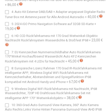
86,00 €
+
4: Auto Kit Externer DAB/DAB + Adapter angepasst Digitaler Radio
40,00 €
Tuner Box mit Antenne passt für Alle Android Autoradio
+
5: 2024 iGO Primo Navigation Software auf 32GB SD-Karte
+
19,00 €
6: HD CCD Rückfahrkamera mit 170 Grad Weitwinkel-Objektiv
23,00 €
Nachtsicht Rückfahrsystem Wasserdichte & Stoßfest IP68
+
7: EU Kennzeichen Nummernschildhalter Auto Rückfahrkamera
170°Winkel Hochauflösend Wasserdicht Auto KFZ-Kennzeichen
45,00 €
Rückfahrsystem mit 4 LEDs für Nachtsicht
+
8: Europäische Lizenz Rahmen 170 Grad IR-Rückfahrkamera mit
intelligenter APP, Wireless Digital WiFi Rückfahrkamera mit
Kennzeichenhalter, Abstandslinien und Spiegelfunktion IP68
67,00 €
kompatibel mit Android Handy und iPhone
+
9: Wireless Digital WiFi Rückfahrkamera mit Nachtsicht, IP68
Wasserdichter, 720P HD Drahtloses Rückfahrkamera Set mit
38,00 €
intelligenter APP 170° Weitwinkelobjektiv
+
10: 360-Grad-Auto-Surround-View-Kamera, 360° Auto Kamera
Auto Rechts Links Vorne Hinten Panorama-Surround-View AHD IP68