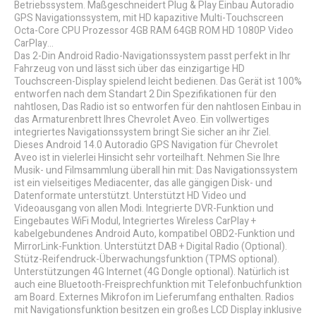
Betriebssystem. Maßgeschneidert Plug & Play Einbau Autoradio
GPS Navigationssystem, mit HD kapazitive Multi-Touchscreen
Octa-Core CPU Prozessor 4GB RAM 64GB ROM HD 1080P Video
CarPlay...
Das 2-Din Android Radio-Navigationssystem passt perfekt in Ihr
Fahrzeug von und lässt sich über das einzigartige HD
Touchscreen-Display spielend leicht bedienen. Das Gerät ist 100%
entworfen nach dem Standart 2 Din Spezifikationen für den
nahtlosen, Das Radio ist so entworfen für den nahtlosen Einbau in
das Armaturenbrett Ihres Chevrolet Aveo. Ein vollwertiges
integriertes Navigationssystem bringt Sie sicher an ihr Ziel.
Dieses Android 14.0 Autoradio GPS Navigation für Chevrolet
Aveo ist in vielerlei Hinsicht sehr vorteilhaft. Nehmen Sie Ihre
Musik- und Filmsammlung überall hin mit: Das Navigationssystem
ist ein vielseitiges Mediacenter, das alle gängigen Disk- und
Datenformate unterstützt. Unterstützt HD Video und
Videoausgang von allen Modi. Integrierte DVR-Funktion und
Eingebautes WiFi Modul, Integriertes Wireless CarPlay +
kabelgebundenes Android Auto, kompatibel OBD2-Funktion und
MirrorLink-Funktion. Unterstützt DAB + Digital Radio (Optional).
Stütz-Reifendruck-Überwachungsfunktion (TPMS optional).
Unterstützungen 4G Internet (4G Dongle optional). Natürlich ist
auch eine Bluetooth-Freisprechfunktion mit Telefonbuchfunktion
am Board. Externes Mikrofon im Lieferumfang enthalten. Radios
mit Navigationsfunktion besitzen ein großes LCD Display inklusive