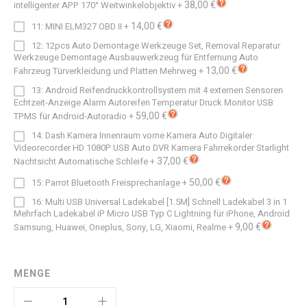
38,00 €
intelligenter APP 170° Weitwinkelobjektiv
+
14,00 €
11: MINI ELM327 OBD II
+
12: 12pcs Auto Demontage Werkzeuge Set, Removal Reparatur
Werkzeuge Demontage Ausbauwerkzeug für Entfernung Auto
13,00 €
Fahrzeug Türverkleidung und Platten Mehrweg
+
13: Android Reifendruckkontrollsystem mit 4 externen Sensoren
Echtzeit-Anzeige Alarm Autoreifen Temperatur Druck Monitor USB
59,00 €
TPMS für Android-Autoradio
+
14: Dash Kamera Innenraum vorne Kamera Auto Digitaler
Videorecorder HD 1080P USB Auto DVR Kamera Fahrrekorder Starlight
37,00 €
Nachtsicht Automatische Schleife
+
50,00 €
15: Parrot Bluetooth Freisprechanlage
+
16: Multi USB Universal Ladekabel [1.5M] Schnell Ladekabel 3 in 1
Mehrfach Ladekabel iP Micro USB Typ C Lightning für iPhone, Android
9,00 €
Samsung, Huawei, Oneplus, Sony, LG, Xiaomi, Realme
+
MENGE