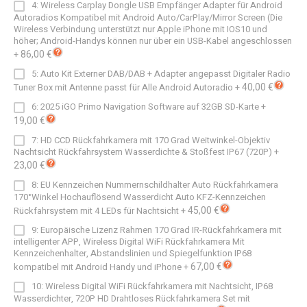
4: Wireless Carplay Dongle USB Empfänger Adapter für Android
Autoradios Kompatibel mit Android Auto/CarPlay/Mirror Screen (Die
Wireless Verbindung unterstützt nur Apple iPhone mit IOS10 und
höher; Android-Handys können nur über ein USB-Kabel angeschlossen
86,00 €
+
5: Auto Kit Externer DAB/DAB + Adapter angepasst Digitaler Radio
40,00 €
Tuner Box mit Antenne passt für Alle Android Autoradio
+
6: 2025 iGO Primo Navigation Software auf 32GB SD-Karte
+
19,00 €
7: HD CCD Rückfahrkamera mit 170 Grad Weitwinkel-Objektiv
Nachtsicht Rückfahrsystem Wasserdichte & Stoßfest IP67 (720P)
+
23,00 €
8: EU Kennzeichen Nummernschildhalter Auto Rückfahrkamera
170°Winkel Hochauflösend Wasserdicht Auto KFZ-Kennzeichen
45,00 €
Rückfahrsystem mit 4 LEDs für Nachtsicht
+
9: Europäische Lizenz Rahmen 170 Grad IR-Rückfahrkamera mit
intelligenter APP, Wireless Digital WiFi Rückfahrkamera Mit
Kennzeichenhalter, Abstandslinien und Spiegelfunktion IP68
67,00 €
kompatibel mit Android Handy und iPhone
+
10: Wireless Digital WiFi Rückfahrkamera mit Nachtsicht, IP68
Wasserdichter, 720P HD Drahtloses Rückfahrkamera Set mit