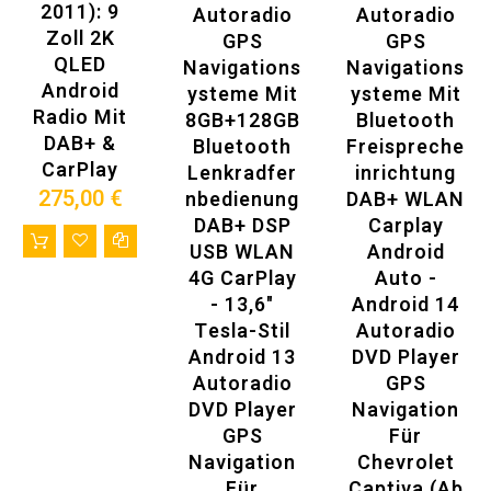
2011): 9
Autoradio
Autoradio
Wenn Sie sich nicht sicher sind (ob dieses Radio mit Ihrem
Zoll 2K
GPS
GPS
Auto kompatibel ist)
Bitte senden Sie uns die folgenden Informationen zu:
QLED
Navigations
Navigations
1. Ihr Auto-Modell und Jahr
Android
Ysteme Mit
Ysteme Mit
2. Senden Sie uns ein Bild (ein Bild des Bedienfelds Ihres
Radio Mit
8GB+128GB
Bluetooth
Autos)
E-Mail: autoradiomitnavi@gmail.com
DAB+ &
Bluetooth
Freispreche
CarPlay
Lenkradfer
Inrichtung
Vorteile beim Kauf des Artikels:
275,00 €
Nbedienung
DAB+ WLAN
DAB+ DSP
Carplay
USB WLAN
Android
4G CarPlay
Auto -
- 13,6"
Android 14
Tesla-Stil
Autoradio
Android 13
DVD Player
Autoradio
GPS
DVD Player
Navigation
GPS
Für
Navigation
Chevrolet
Für
Captiva (ab