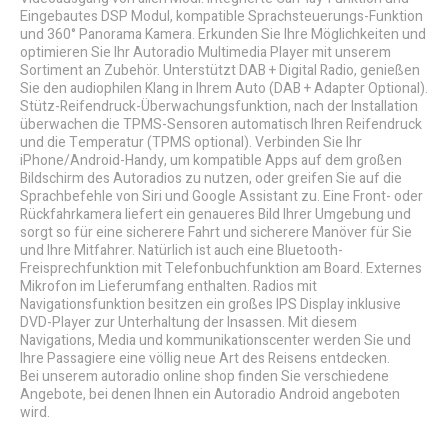
Eingebautes DSP Modul, kompatible Sprachsteuerungs-Funktion
und 360° Panorama Kamera. Erkunden Sie Ihre Möglichkeiten und
optimieren Sie Ihr Autoradio Multimedia Player mit unserem
Sortiment an Zubehör. Unterstützt DAB + Digital Radio, genießen
Sie den audiophilen Klang in Ihrem Auto (DAB + Adapter Optional).
Stütz-Reifendruck-Überwachungsfunktion, nach der Installation
überwachen die TPMS-Sensoren automatisch Ihren Reifendruck
und die Temperatur (TPMS optional). Verbinden Sie Ihr
iPhone/Android-Handy, um kompatible Apps auf dem großen
Bildschirm des Autoradios zu nutzen, oder greifen Sie auf die
Sprachbefehle von Siri und Google Assistant zu. Eine Front- oder
Rückfahrkamera liefert ein genaueres Bild Ihrer Umgebung und
sorgt so für eine sicherere Fahrt und sicherere Manöver für Sie
und Ihre Mitfahrer. Natürlich ist auch eine Bluetooth-
Freisprechfunktion mit Telefonbuchfunktion am Board. Externes
Mikrofon im Lieferumfang enthalten. Radios mit
Navigationsfunktion besitzen ein großes IPS Display inklusive
DVD-Player zur Unterhaltung der Insassen. Mit diesem
Navigations, Media und kommunikationscenter werden Sie und
Ihre Passagiere eine völlig neue Art des Reisens entdecken.
Bei unserem autoradio online shop finden Sie verschiedene
Angebote, bei denen Ihnen ein Autoradio Android angeboten
wird.