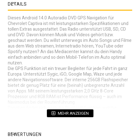
DETAILS
Dieses Android 14.0 Autoradio DVD GPS Navigation für
Chevrolet Captiva ist mit leistungsstarken Spezifikationen und
tollen Extras ausgestattet. Das Radio unterstützt USB, SD, CD
und DVD. Davon können Musik und Videos gehört bzw.
geschaut werden. Du willst unterwegs im Auto Songs und Filme
aus dem Web streamen, Internetradio hören, YouTube oder
Spotify nutzen? An das Mediacenter kannst du dein Handy
einfach anbinden und so dein Mobil-Telefon im Auto optimal
nutzen.
Die GPS Funktion ist ein treuer Begleiter für jede Fahrt in ganz
Europa. Unterstützt Sygic, iGO, Google Map, Waze und jede
andere Navigationssoftware. Der interne 256GB Flashspeicher
bietet dir genug Platz für eine (beinah) unbegrenzte Anzahl
von Apps. Mit seinem leistungsstarken 2,0 GHz 8-Core
Prozessor und 8GB RAM ist Performance flüssig – auch im
Navimodus bei der Routenführung.
Daneben findet sich noch die Bluetoothfunktion, welche
Musikhören von Handy und MP3-Player unterstützt. Autoradio
MEHR ANZEIGEN
mit integrierter WiFi-Funktion und 4G-LTE-Funktion, ermöglicht
dir einen mobilen Webzugang und Zugriff auf YouTube,
Navigation, Internetradio, Spotify, etc. Kompatibel
BEWERTUNGEN
Sprachsteuerungs-Funktion und CarPlay-Funktion. Stützen Sie