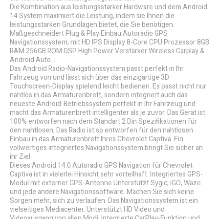
Die Kombination aus leistungsstarker Hardware und dem Android
14 System maximiert die Leistung, indem sie Ihnen die
leistungsstarken Grundlagen bietet, die Sie benötigen.
Maßgeschneidert Plug & Play Einbau Autoradio GPS
Navigationssystem, mit HD IPS Display 8-Core CPU Prozessor 8GB
RAM 256GB ROM DSP High Power Verstärker Wireless Carplay &
Android Auto...
Das Android Radio-Navigationssystem passt perfekt in Ihr
Fahrzeug von und lässt sich über das einzigartige 3D
Touchscreen-Display spielend leicht bedienen. Es passt nicht nur
nahtlos in das Armaturenbrett, sondern integriert auch das
neueste Android-Betriebssystem perfekt in Ihr Fahrzeug und
macht das Armaturenbrett intelligenter als je zuvor. Das Gerät ist
100% entworfen nach dem Standart 2 Din Spezifikationen für
den nahtlosen, Das Radio ist so entworfen für den nahtlosen
Einbau in das Armaturenbrett Ihres Chevrolet Captiva. Ein
vollwertiges integriertes Navigationssystem bringt Sie sicher an
ihr Ziel.
Dieses Android 14.0 Autoradio GPS Navigation für Chevrolet
Captiva ist in vielerlei Hinsicht sehr vorteilhaft. Integriertes GPS-
Modul mit externer GPS-Antenne Unterstützt Sygic, iGO, Waze
und jede andere Navigationssoftware. Machen Sie sich keine
Sorgen mehr, sich zu verlaufen. Das Navigationssystem ist ein
vielseitiges Mediacenter. Unterstützt HD Video und
Videoausgang von allen Modi. Integrierte CarPlay-Funktion und