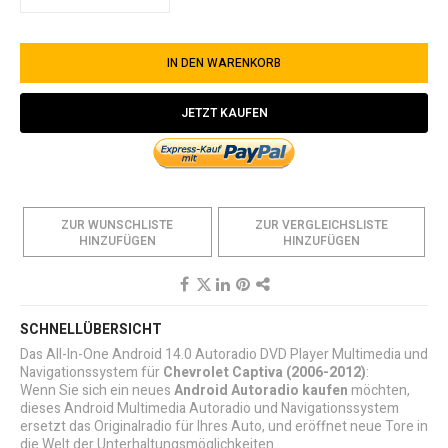
IN DEN WARENKORB
JETZT KAUFEN
ZUR WUNSCHLISTE
ZUR VERGLEICHSLISTE
HINZUFÜGEN
HINZUFÜGEN
SCHNELLÜBERSICHT
Das All-In-One Android 14.0 Autoradio DVD Player Multimedia und
Navigationssystem für
Chevrolet Captiva
(2006-2012)
:
Wenn Sie sich ein neues
Android Autoradio kaufen
möchten,
dieses Android Multimedia Autoradio und Navigationssystem
ersetzt das Originalradio für Ihres Auto, und eröffnet neue Tore in
die Welt der Unterhaltungsmöglichkeiten.