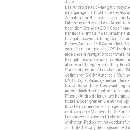
Auto...
Das Android Radio-Navigationssystem
einzigartige 3D Touchscreen-Display 
Armaturenbrett, sondern integriert
Fahrzeug und macht das Armaturenbre
nach dem Standart 2 Din Spezifikati
nahtlosen Einbau in das Armaturenbr
Navigationssystem bringt Sie sicher a
Dieses Android 14.0 Autoradio GPS Na
vorteilhaft. Integriertes GPS-Modu
jede andere Navigationssoftware. M
Navigationssystem ist ein vielseit
allen Modi. Integrierte CarPlay-Fun
Sprachsteuerungs-Funktion und 360
optimieren Sie Ihr Autoradio Multi
DAB + Digital Radio, genießen Sie d
Stütz-Reifendruck-Überwachungsfun
automatisch Ihren Reifendruck und 
iPhone/Android-Handy, um kompatib
nutzen, oder greifen Sie auf die Sp
Rückfahrkamera liefert ein genauere
und sicherere Manöver für Sie und Ih
Freisprechfunktion mit Telefonbuc
enthalten. Radios mit Navigationsfu
zur Unterhaltung der Insassen. Mi