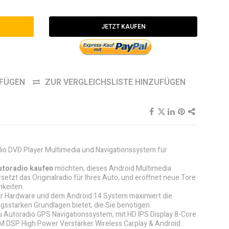
JETZT KAUFEN
UFÜGEN
ZUR VERGLEICHSLISTE HINZUFÜGEN
dio DVD Player Multimedia und Navigationssystem für
utoradio kaufen
möchten, dieses Android Multimedia
etzt das Originalradio für Ihres Auto, und eröffnet neue Tore
hkeiten.
ker Hardware und dem Android 14 System maximiert die
ngsstarken Grundlagen bietet, die Sie benötigen.
 Autoradio GPS Navigationssystem, mit HD IPS Display 8-Core
DSP High Power Verstärker Wireless Carplay & Android