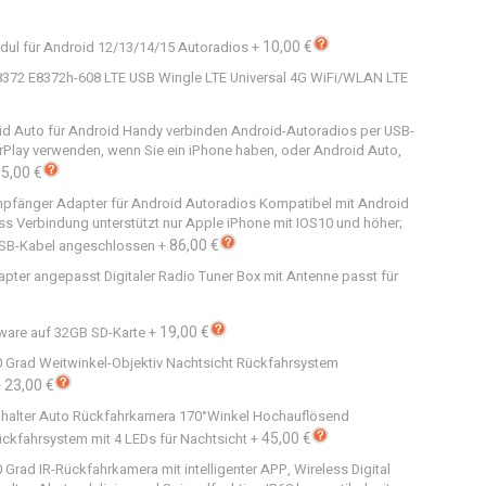
10,00 €
dul für Android 12/13/14/15 Autoradios
+
E8372 E8372h-608 LTE USB Wingle LTE Universal 4G WiFi/WLAN LTE
id Auto für Android Handy verbinden Android-Autoradios per USB-
arPlay verwenden, wenn Sie ein iPhone haben, oder Android Auto,
5,00 €
mpfänger Adapter für Android Autoradios Kompatibel mit Android
ss Verbindung unterstützt nur Apple iPhone mit IOS10 und höher;
86,00 €
USB-Kabel angeschlossen
+
apter angepasst Digitaler Radio Tuner Box mit Antenne passt für
19,00 €
ware auf 32GB SD-Karte
+
 Grad Weitwinkel-Objektiv Nachtsicht Rückfahrsystem
23,00 €
+
halter Auto Rückfahrkamera 170°Winkel Hochauflösend
45,00 €
kfahrsystem mit 4 LEDs für Nachtsicht
+
rad IR-Rückfahrkamera mit intelligenter APP, Wireless Digital