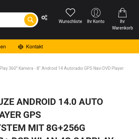
Wunschliste
Ihr Konto
Ihr
Warenkorb
ien
Kontakt
lay 360° Kamera - 8" Android 14 Autoradio GPS Navi DVD Player
ZE ANDROID 14.0 AUTO
AYER GPS
STEM MIT 8G+256G