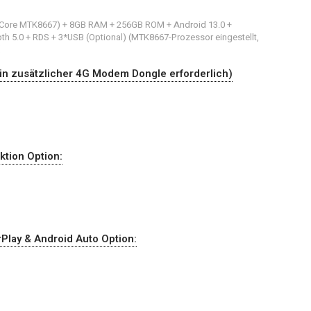
€
a-Core MTK8667) + 8GB RAM + 256GB ROM + Android 13.0 +
oth 5.0 + RDS + 3*USB (Optional) (MTK8667-Prozessor eingestellt,
€
in zusätzlicher 4G Modem Dongle erforderlich)
ktion Option:
Play & Android Auto Option: