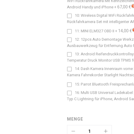
WiFi Rückfahrkamera Mit Kennzeichenha
67,00 €
Android Handy und iPhone
+
10: Wireless Digital WiFi Rückfah
Rückfahrkamera Set mit intelligenter A
14,00 €
11: MINI ELM327 OBD II
+
12: 12pcs Auto Demontage Werkz
Ausbauwerkzeug für Entfernung Auto 
13: Android Reifendruckkontrollsy
Temperatur Druck Monitor USB TPMS f
14: Dash Kamera Innenraum vorne 
Kamera Fahrrekorder Starlight Nachtsi
15: Parrot Bluetooth Freisprechan
16: Multi USB Universal Ladekabel
Typ C Lightning für iPhone, Android S
MENGE