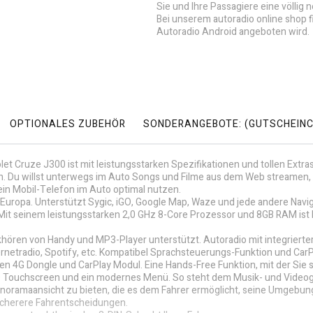
Sie und Ihre Passagiere eine völlig
Bei unserem autoradio online shop 
Autoradio Android angeboten wird.
OPTIONALES ZUBEHÖR
SONDERANGEBOTE: (GUTSCHEINC
et Cruze J300 ist mit leistungsstarken Spezifikationen und tollen Extra
 Du willst unterwegs im Auto Songs und Filme aus dem Web streamen, 
in Mobil-Telefon im Auto optimal nutzen.
nz Europa. Unterstützt Sygic, iGO, Google Map, Waze und jede andere Navi
Mit seinem leistungsstarken 2,0 GHz 8-Core Prozessor und 8GB RAM ist
hören von Handy und MP3-Player unterstützt. Autoradio mit integrierter
rnetradio, Spotify, etc. Kompatibel Sprachsteuerungs-Funktion und Car
n 4G Dongle und CarPlay Modul. Eine Hands-Free Funktion, mit der Sie 
 HD Touchscreen und ein modernes Menü. So steht dem Musik- und Video
oramaansicht zu bieten, die es dem Fahrer ermöglicht, seine Umgebung 
icherere Fahrentscheidungen.