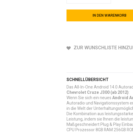
IN DEN WARENKORB
ZUR WUNSCHLISTE HINZ
SCHNELLÜBERSICHT
Das All-In-One Android 14.0 Autora
Chevrolet Cruze J300
(ab 2012)
:
Wenn Sie sich ein neues
Android A
Autoradio und Navigationssystem ers
in die Welt der Unterhaltungsmöglic
Die Kombination aus leistungsstar
Leistung, indem sie Ihnen die leistu
Maßgeschneidert Plug & Play Einbau
CPU Prozessor 8GB RAM 256GB ROM 