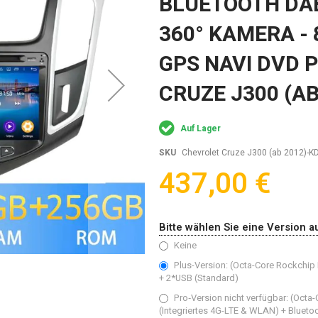
BLUETOOTH DA
360° KAMERA - 
GPS NAVI DVD 
CRUZE J300 (AB
Auf Lager
SKU
Chevrolet Cruze J300 (ab 2012)-K
437,00 €
Bitte wählen Sie eine Version a
Keine
Plus-Version: (Octa-Core Rockchip
+ 2*USB (Standard)
Pro‑Version nicht verfügbar: (Oct
(Integriertes 4G-LTE & WLAN) + Blueto