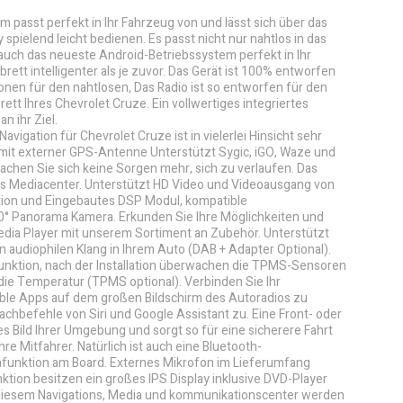
 passt perfekt in Ihr Fahrzeug von und lässt sich über das
spielend leicht bedienen. Es passt nicht nur nahtlos in das
 auch das neueste Android-Betriebssystem perfekt in Ihr
tt intelligenter als je zuvor. Das Gerät ist 100% entworfen
onen für den nahtlosen, Das Radio ist so entworfen für den
ett Ihres Chevrolet Cruze. Ein vollwertiges integriertes
n ihr Ziel.
vigation für Chevrolet Cruze ist in vielerlei Hinsicht sehr
l mit externer GPS-Antenne Unterstützt Sygic, iGO, Waze und
achen Sie sich keine Sorgen mehr, sich zu verlaufen. Das
iges Mediacenter. Unterstützt HD Video und Videoausgang von
ktion und Eingebautes DSP Modul, kompatible
° Panorama Kamera. Erkunden Sie Ihre Möglichkeiten und
media Player mit unserem Sortiment an Zubehör. Unterstützt
en audiophilen Klang in Ihrem Auto (DAB + Adapter Optional).
ktion, nach der Installation überwachen die TPMS-Sensoren
die Temperatur (TPMS optional). Verbinden Sie Ihr
le Apps auf dem großen Bildschirm des Autoradios zu
rachbefehle von Siri und Google Assistant zu. Eine Front- oder
s Bild Ihrer Umgebung und sorgt so für eine sicherere Fahrt
re Mitfahrer. Natürlich ist auch eine Bluetooth-
hfunktion am Board. Externes Mikrofon im Lieferumfang
nktion besitzen ein großes IPS Display inklusive DVD-Player
t diesem Navigations, Media und kommunikationscenter werden