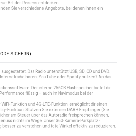
 neue Art des Reisens entdecken.
finden Sie verschiedene Angebote, bei denen Ihnen ein
ODE SICHERN)
s ausgestattet. Das Radio unterstützt USB, SD, CD und DVD.
Internetradio hören, YouTube oder Spotify nutzen? An das
gationssoftware. Der interne 256GB Flashspeicher bietet dir
 Performance flüssig – auch im Navimodus bei der
 WiFi-Funktion und 4G-LTE-Funktion, ermöglicht dir einen
Play-Funktion. Stützen Sie externen DAB + Empfänger (Sie
sicher am Steuer über das Autoradio freisprechen können,
genuss nichts im Wege. Unser 360-Kamera-Parkplatz-
besser zu verstehen und tote Winkel effektiv zu reduzieren.