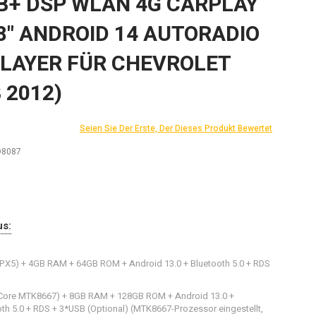
B+ DSP WLAN 4G CARPLAY
8" ANDROID 14 AUTORADIO
PLAYER FÜR CHEVROLET
 2012)
Seien Sie Der Erste, Der Dieses Produkt Bewertet
D8087
us:
 PX5) + 4GB RAM + 64GB ROM + Android 13.0 + Bluetooth 5.0 + RDS
a-Core MTK8667) + 8GB RAM + 128GB ROM + Android 13.0 +
oth 5.0 + RDS + 3*USB (Optional) (MTK8667-Prozessor eingestellt,