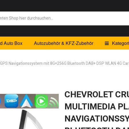
id Auto Box
Autozubehör & KFZ-Zubehör
Kategor
r GPS Navigationssystem mit 8G+256G Bluetooth DAB+ DSP WLAN 4G CarP
CHEVROLET CRU
MULTIMEDIA PL
NAVIGATIONSSY