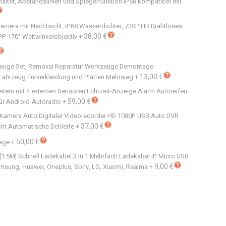
lter, Abstandslinien und Spiegelfunktion IP68 kompatibel mit
rkamera mit Nachtsicht, IP68 Wasserdichter, 720P HD Drahtloses
38,00 €
PP 170° Weitwinkelobjektiv
+
euge Set, Removal Reparatur Werkzeuge Demontage
13,00 €
Fahrzeug Türverkleidung und Platten Mehrweg
+
stem mit 4 externen Sensoren Echtzeit-Anzeige Alarm Autoreifen
59,00 €
ür Android-Autoradio
+
Kamera Auto Digitaler Videorecorder HD 1080P USB Auto DVR
37,00 €
cht Automatische Schleife
+
50,00 €
lage
+
 [1.5M] Schnell Ladekabel 3 in 1 Mehrfach Ladekabel iP Micro USB
9,00 €
amsung, Huawei, Oneplus, Sony, LG, Xiaomi, Realme
+