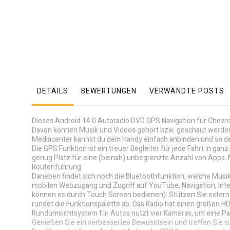
DETAILS
BEWERTUNGEN
VERWANDTE POSTS
Dieses Android 14.0 Autoradio DVD GPS Navigation für Chevrol
Davon können Musik und Videos gehört bzw. geschaut werden.
Mediacenter kannst du dein Handy einfach anbinden und so de
Die GPS Funktion ist ein treuer Begleiter für jede Fahrt in ga
genug Platz für eine (beinah) unbegrenzte Anzahl von Apps. 
Routenführung.
Daneben findet sich noch die Bluetoothfunktion, welche Musik
mobilen Webzugang und Zugriff auf YouTube, Navigation, Inte
können es durch Touch Screen bedienen). Stützen Sie externe
rundet die Funktionspalette ab. Das Radio hat einen großen
Rundumsichtsystem für Autos nutzt vier Kameras, um eine Pan
Genießen Sie ein verbessertes Bewusstsein und treffen Sie s