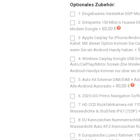
Optionales Zubehör:
1: Eingebautes Verstärker-DSP-Mo
2: Entsperrte 150 Mbit/s Huawei 
60,00 €
Modem Dongle
+
3: Apple Carplay für iPhone/Andro
Kabel. Mit dieser Option können Sie C
5
wenn Sie ein Android Handy haben.
+
4: Wireless Carplay Dongle USB E
Auto/CarPlay/Mirror Screen (Die Wirele
Android-Handys können nur über ein 
5: Auto Kit Externer DAB/DAB + Ad
40,00 €
Alle Android Autoradio
+
6: 2025 iGO Primo Navigation Soft
7: HD CCD Rückfahrkamera mit 170
Wasserdichte & Stoßfest IP67 (720P)
8: EU Kennzeichen Nummernschild
Wasserdicht Auto KFZ-Kennzeichen Rüc
9: Europäische Lizenz Rahmen 170 G