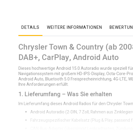
DETAILS
WEITERE INFORMATIONEN
BEWERTUN
Chrysler Town & Country (ab 20
DAB+, CarPlay, Android Auto
Dieses hochwertige Android 15.0 Autoradio wurde speziell für
Navigationssystem mit großem HD-IPS-Display, Octa-Core-Pro
Android Auto, Bluetooth 5.0 Freisprecheinrichtung, 4G-LTE, WL
Ihre Anforderungen erfüllt.
1. Lieferumfang – Was Sie erhalten
Im Lieferumfang dieses Android Radios für den Chrysler Town
Android Autoradio (2-DIN, 7 Zoll, Rahmen aus Zinklegie
Fahrzeugspezifischer Kabelsatz (Plug & Play, passend 
CAN-Bus-Adapter (übernimmt Lenkradtasten, Zündungsp