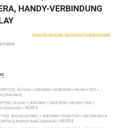
RA, HANDY-VERBINDUNG
PLAY
Seien Sie Der Erste, Der Dieses Produkt Bewertet
) DTF8839
us:
 (1280*720): (4-Core) + 2GB RAM + 32GB ROM + WLAN + RDS +
o) (Standard)
1280*720): (4-Core) + 4GB RAM + 64GB ROM + WLAN + RDS +
30,00 €
o) (Optional)
+
0*720): (8-Core UIS7862) + 4GB RAM + 32GB ROM + (4G SIM-Slot &
80,00 €
arPlay & Android Auto) (Optional)
+