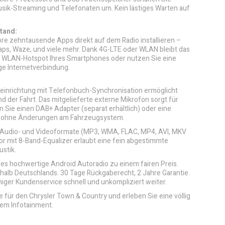
Musik-Streaming und Telefonaten um. Kein lästiges Warten auf
tand:
re zehntausende Apps direkt auf dem Radio installieren –
Maps, Waze, und viele mehr. Dank 4G-LTE oder WLAN bleibt das
en WLAN-Hotspot Ihres Smartphones oder nutzen Sie eine
ge Internetverbindung.
cheinrichtung mit Telefonbuch-Synchronisation ermöglicht
 der Fahrt. Das mitgelieferte externe Mikrofon sorgt für
n Sie einen DAB+ Adapter (separat erhältlich) oder eine
s ohne Änderungen am Fahrzeugsystem.
en Audio- und Videoformate (MP3, WMA, FLAC, MP4, AVI, MKV
r mit 8-Band-Equalizer erlaubt eine fein abgestimmte
stik.
ses hochwertige Android Autoradio zu einem fairen Preis.
halb Deutschlands. 30 Tage Rückgaberecht, 2 Jahre Garantie.
higer Kundenservice schnell und unkompliziert weiter.
e für den Chrysler Town & Country und erleben Sie eine völlig
tem Infotainment.