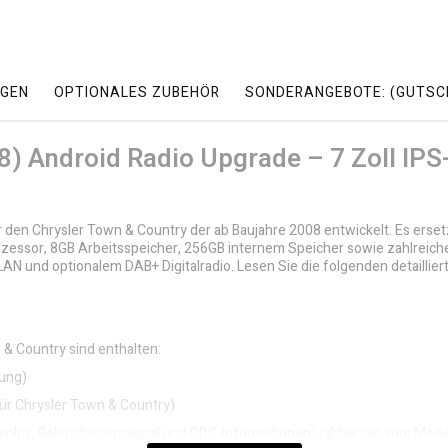
GEN
OPTIONALES ZUBEHÖR
SONDERANGEBOTE: (GUTSC
08) Android Radio Upgrade – 7 Zoll I
 den Chrysler Town & Country der ab Baujahre 2008 entwickelt. Es ersetz
zessor, 8GB Arbeitsspeicher, 256GB internem Speicher sowie zahlreiche
AN und optionalem DAB+ Digitalradio. Lesen Sie die folgenden detailliert
 & Country sind enthalten:
rung)
für Chrysler Town & Country)
lus, Beleuchtungssignal und PDC-Informationen) (abhängig vom Model