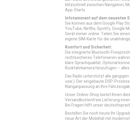
blitzschnell zwischen Navigation, 
App-Starts.
Infotainment auf dem neuesten S
Sie können aus dem Google Play Sto
YouTube, Netflix, Spotify, Google 
Gerät immer online. Teilen Sie ein
eigene SIM-Karte für die unabhängi
Komfort und Sicherheit:
Die integrierte Bluetooth-Freispre
rechtssicheres Telefonieren während
klare Sprachqualität. Optional könne
Rückfahrkamera hinzufügen – alle
Das Radio unterstützt alle gängig
usw.). Der eingebaute DSP-Prozesso
Klanganpassung an Ihre Fahrzeugaku
Unser Online-Shop bietet Ihnen die
Versandkostenfreie Lieferung inner
Bei Fragen hilft unser deutschsprac
Bestellen Sie noch heute Ihr Upgrad
neue Art der Mobilität mit moderns