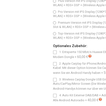
Plus-Version mit IPS Display (128
WLAN) + RDS+ DSP + (Wireless Apple C
Pro-Version mit IPS Display (1280
WLAN) + RDS+ DSP + (Wireless Apple C
Premium-Version mit IPS Display (
Slot & WLAN) + RDS+ DSP + (Wireless 
Top-Version mit IPS Display (1280
WLAN) + RDS+ DSP + (Wireless Apple C
Optionales Zubehör:
1: Entsperrte 150 Mbit/s Huawei 
60,00 €
Modem Dongle
+
2: Apple Carplay für iPhone/Andro
Kabel. Mit dieser Option können Sie C
5
wenn Sie ein Android Handy haben
+
3: Wireless Carplay Dongle USB E
Auto/CarPlay/Mirror Screen (Die Wirele
Android-Handys können nur über ein 
4: Auto Kit Externer DAB/DAB + Ad
40,00 €
Alle Android Autoradio
+