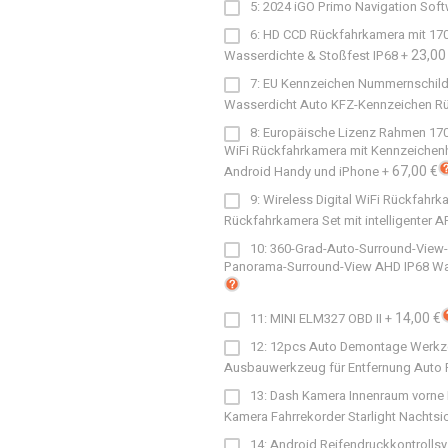
5: 2024 iGO Primo Navigation Soft
6: HD CCD Rückfahrkamera mit 170
23,00
Wasserdichte & Stoßfest IP68
+
7: EU Kennzeichen Nummernschild
Wasserdicht Auto KFZ-Kennzeichen Rüc
8: Europäische Lizenz Rahmen 170 G
WiFi Rückfahrkamera mit Kennzeichenha
67,00 €
Android Handy und iPhone
+
9: Wireless Digital WiFi Rückfahrk
Rückfahrkamera Set mit intelligenter A
10: 360-Grad-Auto-Surround-View-
Panorama-Surround-View AHD IP68 Wass
14,00 €
11: MINI ELM327 OBD II
+
12: 12pcs Auto Demontage Werkz
Ausbauwerkzeug für Entfernung Auto 
13: Dash Kamera Innenraum vorne 
Kamera Fahrrekorder Starlight Nachtsi
14: Android Reifendruckkontrollsy