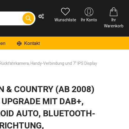
Wunschliste
Ihr Konto
Ihr
Warenkorb
ien
Kontakt
, Rückfahrkamera, Handy-Verbindung und 7" IPS Display
 & COUNTRY (AB 2008)
 UPGRADE MIT DAB+,
OID AUTO, BLUETOOTH-
RICHTUNG,