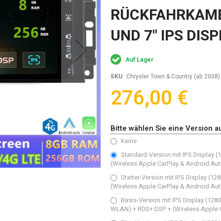
RÜCKFAHRKAME
UND 7" IPS DIS
Auf Lager
SKU
Chrysler Town & Country (ab 2008
276,00 €
Bitte wählen Sie eine Version a
Keine
Standard-Version‌ mit IPS Display
(Wireless Apple CarPlay & Android Aut
Starter-Version mit IPS Display (
(Wireless Apple CarPlay & Android Aut
Basis-Version mit IPS Display (128
WLAN) + RDS+ DSP + (Wireless Apple C