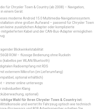
adio für Chrysler Town & Country (ab 2008) – Navigation,
in einem Gerät.
dieses moderne Android 15.0 Multimedia-Navigationssystem.
stallation ohne großen Aufwand – passend für Chrysler Town
sen keine zusätzlichen Adapter oder komplizierte
 mitgelieferten Kabel und der CAN-Bus-Adapter ermöglichen
eug.
ragender Blickwinkelstabilität
256GB ROM – flüssige Bedienung ohne Ruckeln
to (kabellos per WLAN/Bluetooth)
 digitalen Radioempfang mit RDS
 mit externem Mikrofon (im Lieferumfang)
atibel, optional erhältlich)
ot – immer online unterwegs
 individuellen Klang
cküberwachung, optional)
chtige Wahl für Ihren Chrysler Town & Country ist:
e Mittelkonsole und wertet Ihr Fahrzeug optisch wie technisch
acore-Prozessors und 8GB Arbeitsspeicher schalten Sie