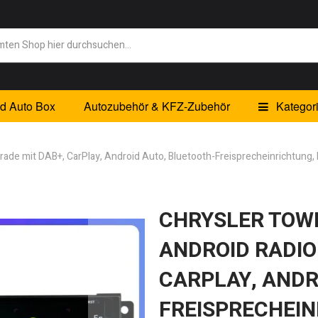
id Auto Box
Autozubehör & KFZ-Zubehör
Kategor
rade mit DAB+, CarPlay, Android Auto, Bluetooth-Freisprecheinrichtung
CHRYSLER TOWN
ANDROID RADIO
CARPLAY, ANDR
FREISPRECHEIN