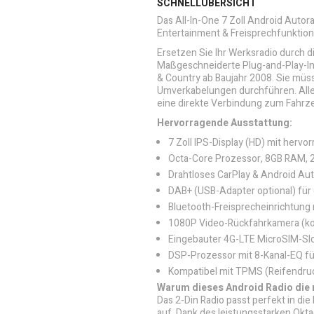
SCHNELLÜBERSICHT
Das All-In-One 7 Zoll Android Autor
Entertainment & Freisprechfunktion 
Ersetzen Sie Ihr Werksradio durch 
Maßgeschneiderte Plug-and-Play-In
& Country ab Baujahr 2008. Sie müs
Umverkabelungen durchführen. Alle
eine direkte Verbindung zum Fahrz
Hervorragende Ausstattung:
7 Zoll IPS-Display (HD) mit hervor
Octa-Core Prozessor, 8GB RAM, 
Drahtloses CarPlay & Android Au
DAB+ (USB-Adapter optional) für
Bluetooth-Freisprecheinrichtung
1080P Video-Rückfahrkamera (komp
Eingebauter 4G-LTE MicroSIM-Sl
DSP-Prozessor mit 8-Kanal-EQ für
Kompatibel mit TPMS (Reifendru
Warum dieses Android Radio die ri
Das 2-Din Radio passt perfekt in di
auf. Dank des leistungsstarken Okt