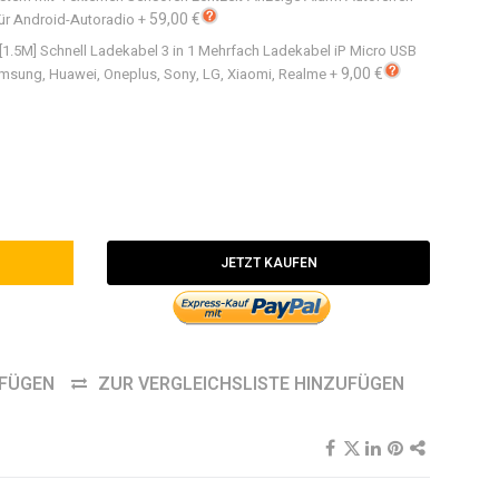
59,00 €
ür Android-Autoradio
+
 [1.5M] Schnell Ladekabel 3 in 1 Mehrfach Ladekabel iP Micro USB
9,00 €
amsung, Huawei, Oneplus, Sony, LG, Xiaomi, Realme
+
JETZT KAUFEN
UFÜGEN
ZUR VERGLEICHSLISTE HINZUFÜGEN