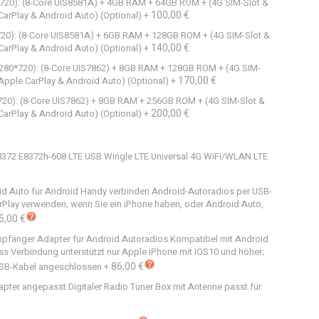
0*720): (8-Core UIS8581A) + 4GB RAM + 64GB ROM + (4G SIM-Slot &
100,00 €
arPlay & Android Auto) (Optional)
+
*720): (8-Core UIS8581A) + 6GB RAM + 128GB ROM + (4G SIM-Slot &
140,00 €
arPlay & Android Auto) (Optional)
+
1280*720): (8-Core UIS7862) + 8GB RAM + 128GB ROM + (4G SIM-
170,00 €
Apple CarPlay & Android Auto) (Optional)
+
*720): (8-Core UIS7862) + 8GB RAM + 256GB ROM + (4G SIM-Slot &
200,00 €
arPlay & Android Auto) (Optional)
+
E8372 E8372h-608 LTE USB Wingle LTE Universal 4G WiFi/WLAN LTE
id Auto für Android Handy verbinden Android-Autoradios per USB-
arPlay verwenden, wenn Sie ein iPhone haben, oder Android Auto,
5,00 €
mpfänger Adapter für Android Autoradios Kompatibel mit Android
ss Verbindung unterstützt nur Apple iPhone mit IOS10 und höher;
86,00 €
USB-Kabel angeschlossen
+
apter angepasst Digitaler Radio Tuner Box mit Antenne passt für