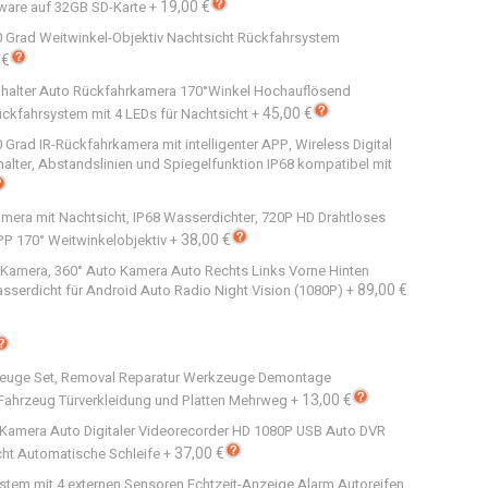
19,00 €
ware auf 32GB SD-Karte
+
 Grad Weitwinkel-Objektiv Nachtsicht Rückfahrsystem
 €
halter Auto Rückfahrkamera 170°Winkel Hochauflösend
45,00 €
kfahrsystem mit 4 LEDs für Nachtsicht
+
rad IR-Rückfahrkamera mit intelligenter APP, Wireless Digital
lter, Abstandslinien und Spiegelfunktion IP68 kompatibel mit
amera mit Nachtsicht, IP68 Wasserdichter, 720P HD Drahtloses
38,00 €
PP 170° Weitwinkelobjektiv
+
Kamera, 360° Auto Kamera Auto Rechts Links Vorne Hinten
89,00 €
erdicht für Android Auto Radio Night Vision (1080P)
+
euge Set, Removal Reparatur Werkzeuge Demontage
13,00 €
Fahrzeug Türverkleidung und Platten Mehrweg
+
Kamera Auto Digitaler Videorecorder HD 1080P USB Auto DVR
37,00 €
cht Automatische Schleife
+
stem mit 4 externen Sensoren Echtzeit-Anzeige Alarm Autoreifen