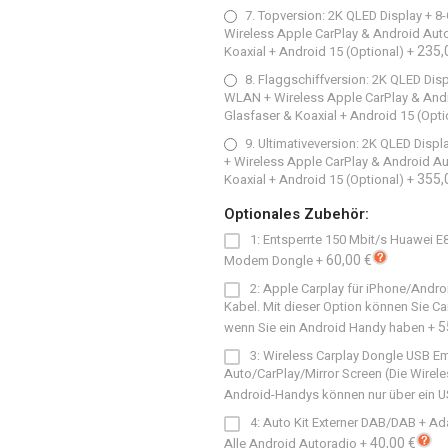
7. Topversion: 2K QLED Display +
Wireless Apple CarPlay & Android Aut
235,
Koaxial + Android 15 (Optional)
+
8. Flaggschiffversion: 2K QLED Di
WLAN + Wireless Apple CarPlay & Andr
Glasfaser & Koaxial + Android 15 (Opti
9. Ultimativeversion: 2K QLED Dis
+ Wireless Apple CarPlay & Android A
355,
Koaxial + Android 15 (Optional)
+
Optionales Zubehör:
1: Entsperrte 150 Mbit/s Huawei 
60,00 €
Modem Dongle
+
2: Apple Carplay für iPhone/Andro
Kabel. Mit dieser Option können Sie C
5
wenn Sie ein Android Handy haben
+
3: Wireless Carplay Dongle USB E
Auto/CarPlay/Mirror Screen (Die Wirele
Android-Handys können nur über ein 
4: Auto Kit Externer DAB/DAB + Ad
40,00 €
Alle Android Autoradio
+