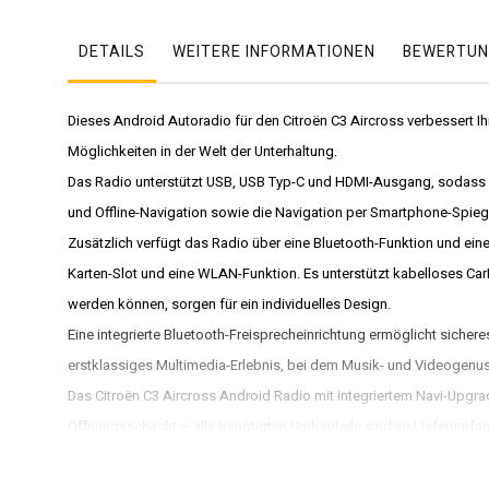
DETAILS
WEITERE INFORMATIONEN
BEWERTUN
Dieses Android Autoradio für den Citroën C3 Aircross verbessert Ih
Möglichkeiten in der Welt der Unterhaltung.
Das Radio unterstützt USB, USB Typ-C und HDMI-Ausgang, sodass Sie
und Offline-Navigation sowie die Navigation per Smartphone-Spieg
Zusätzlich verfügt das Radio über eine Bluetooth-Funktion und ein
Karten-Slot und eine WLAN-Funktion. Es unterstützt kabelloses Car
werden können, sorgen für ein individuelles Design.
Eine integrierte Bluetooth-Freisprecheinrichtung ermöglicht sich
erstklassiges Multimedia-Erlebnis, bei dem Musik- und Videogenuss
Das Citroën C3 Aircross Android Radio mit integriertem Navi-Upgrad
Öffnungsschacht – alle benötigten Umbauteile sind im Lieferumfang 
Kabel sind nicht erforderlich.