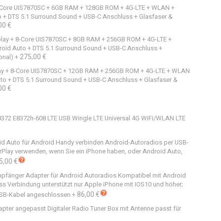
 8-Core UIS7870SC + 6GB RAM + 128GB ROM + 4G-LTE + WLAN +
o + DTS 5.1 Surround Sound + USB-C Anschluss + Glasfaser &
00 €
splay + 8-Core UIS7870SC + 8GB RAM + 256GB ROM + 4G-LTE +
oid Auto + DTS 5.1 Surround Sound + USB-C Anschluss +
275,00 €
onal)
+
play + 8-Core UIS7870SC + 12GB RAM + 256GB ROM + 4G-LTE + WLAN
uto + DTS 5.1 Surround Sound + USB-C Anschluss + Glasfaser &
00 €
E8372 E8372h-608 LTE USB Wingle LTE Universal 4G WiFi/WLAN LTE
id Auto für Android Handy verbinden Android-Autoradios per USB-
arPlay verwenden, wenn Sie ein iPhone haben, oder Android Auto,
5,00 €
mpfänger Adapter für Android Autoradios Kompatibel mit Android
ss Verbindung unterstützt nur Apple iPhone mit IOS10 und höher;
86,00 €
USB-Kabel angeschlossen
+
apter angepasst Digitaler Radio Tuner Box mit Antenne passt für