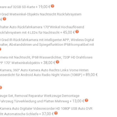
19,00 €
ware auf 32GB SD-Karte
+
 Grad Weitwinkel-Objektiv Nachtsicht Rückfahrsystem
 €
halter Auto Rückfahrkamera 170°Winkel Hochauflösend
45,00 €
kfahrsystem mit 4 LEDs für Nachtsicht
+
rad IR-Rückfahrkamera mit intelligenter APP, Wireless Digital
lter, Abstandslinien und Spiegelfunktion IP68 kompatibel mit
amera mit Nachtsicht, IP68 Wasserdichter, 720P HD Drahtloses
38,00 €
PP 170° Weitwinkelobjektiv
+
Kamera, 360° Auto Kamera Auto Rechts Links Vorne Hinten
89,00 €
erdicht für Android Auto Radio Night Vision (1080P)
+
euge Set, Removal Reparatur Werkzeuge Demontage
13,00 €
Fahrzeug Türverkleidung und Platten Mehrweg
+
Kamera Auto Digitaler Videorecorder HD 1080P USB Auto DVR
37,00 €
cht Automatische Schleife
+