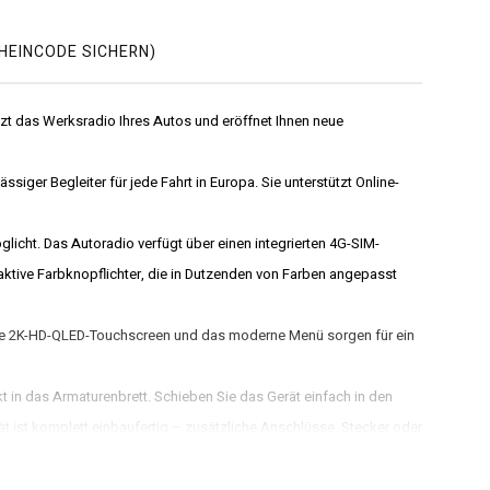
HEINCODE SICHERN)
etzt das Werksradio Ihres Autos und eröffnet Ihnen neue
ger Begleiter für jede Fahrt in Europa. Sie unterstützt Online-
icht. Das Autoradio verfügt über einen integrierten 4G-SIM-
aktive Farbknopflichter, die in Dutzenden von Farben angepasst
große 2K-HD-QLED-Touchscreen und das moderne Menü sorgen für ein
t in das Armaturenbrett. Schieben Sie das Gerät einfach in den
ät ist komplett einbaufertig – zusätzliche Anschlüsse, Stecker oder