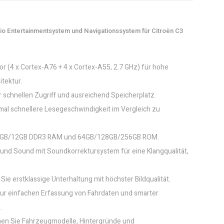
dio Entertainmentsystem und Navigationssystem für Citroën C3
 (4 x Cortex-A76 + 4 x Cortex-A55, 2.7 GHz) für hohe
itektur.
chnellen Zugriff und ausreichend Speicherplatz.
mal schnellere Lesegeschwindigkeit im Vergleich zu
B/8GB/12GB DDR3 RAM und 64GB/128GB/256GB ROM.
d Sound mit Soundkorrektursystem für eine Klangqualität,
ie erstklassige Unterhaltung mit höchster Bildqualität.
zur einfachen Erfassung von Fahrdaten und smarter
.
nen Sie Fahrzeugmodelle, Hintergründe und