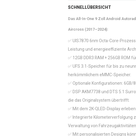
SCHNELLÜBERSICHT
Das All-In-One 9 Zoll Android Autora
Aircross (2017–2024):
✅ UIS7870 6nm Octa-Core-Prozessor
Leistung und energieeffiziente Arch
✅ 12GB DDR3 RAM + 256GB ROM für s
✅ UFS 3.1-Speicher für bis zu neun
herkömmlichem eMMC-Speicher.
✅ Optionale Konfigurationen: 6G
✅ DSP AKM7738 und DTS 5.1 Surroun
die das Originalsystem übertrifft.
✅ Mit dem 2K-QLED-Display erleben S
✅ Integrierte Kilometerverfolgung 
Verwaltung von Fahrzeugaktivitäten
✅ Mit personalisierten Designs kön