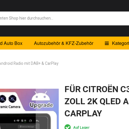
id Auto Box
Autozubehör & KFZ-Zubehör
Kategor
Android Radio mit DAB+ & CarPlay
FÜR CITROËN C3
ZOLL 2K QLED 
CARPLAY
Auf Lager