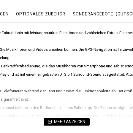
GEN
OPTIONALES ZUBEHÖR
SONDERANGEBOTE: (GUTSC
r Fahrerlebnis mit leistungsstarken Funktionen und zahlreichen Extras. Es ers
 Musik hören und Videos ansehen können. Die GPS-Navigation ist Ihr zuverlässi
elung.
e Lenkradfernbedienung, die das Musikhören von Smartphone und Tablet ermögl
Play und ist mit einem eingebauten DTS 5.1 Surround-Sound ausgestattet. Attr
eres Telefonieren während der Fahrt und rundet die Funktionspalette ab. Der 
 garantiert sind.
e passt nahtlos in den Radioschacht Ihres Fahrzeugs. Der Einbau erfolgt direk
enthalten. Alle erforderlichen Kabel sind im Lieferumfang enthalten. Das Ger
MEHR ANZEIGEN