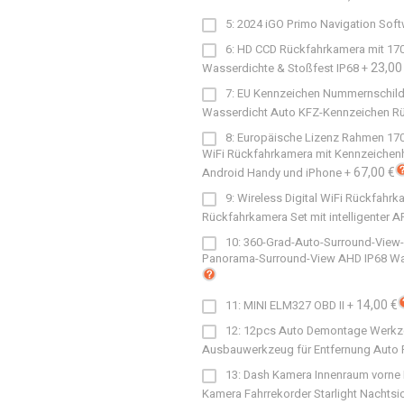
5: 2024 iGO Primo Navigation Soft
6: HD CCD Rückfahrkamera mit 170
23,00
Wasserdichte & Stoßfest IP68
+
7: EU Kennzeichen Nummernschild
Wasserdicht Auto KFZ-Kennzeichen Rüc
8: Europäische Lizenz Rahmen 170 G
WiFi Rückfahrkamera mit Kennzeichenha
67,00 €
Android Handy und iPhone
+
9: Wireless Digital WiFi Rückfahrk
Rückfahrkamera Set mit intelligenter A
10: 360-Grad-Auto-Surround-View-
Panorama-Surround-View AHD IP68 Wass
14,00 €
11: MINI ELM327 OBD II
+
12: 12pcs Auto Demontage Werkz
Ausbauwerkzeug für Entfernung Auto 
13: Dash Kamera Innenraum vorne 
Kamera Fahrrekorder Starlight Nachtsi