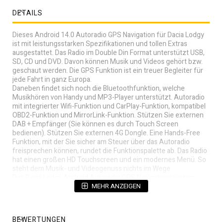
DETAILS
Dieses Android 14.0 Autoradio GPS Navigation für Dacia Lodgy
ist mit leistungsstarken Spezifikationen und tollen Extras
ausgestattet. Das Radio im Double Din Format unterstützt USB,
SD, CD und DVD. Davon können Musik und Videos gehört bzw.
geschaut werden. Die GPS Funktion ist ein treuer Begleiter für
jede Fahrt in ganz Europa.
Daneben findet sich noch die Bluetoothfunktion, welche
Musikhören von Handy und MP3-Player unterstützt. Autoradio
mit integrierter Wifi-Funktion und CarPlay-Funktion, kompatibel
OBD2-Funktion und MirrorLink-Funktion. Stützen Sie externen
DAB + Empfänger (Sie können es durch Touch Screen
bedienen). Stützen Sie externen 4G Dongle. Eine Hands-Free
Funktion, mit der Sie sicher am Steuer über das Autoradio
freisprechen können, rundet die Funktionspalette ab. Das Radio
hat einen großen HD Touchscreen und ein modernes Menü. So
steht dem Musik- und Videogenuss nichts im Wege.
Das Dacia Lodgy Android Autoradio GPS Navigationssystem
passt nahtlos in den 2-DIN-Schacht Ihres Fahrzeugs.
MEHR ANZEIGEN
Einbau in das Armaturenbrett. Einfach das Gerät in den
Öffnungsschacht einschieben, es sind alle benötigten
Umbauteile im Lieferung .
BEWERTUNGEN