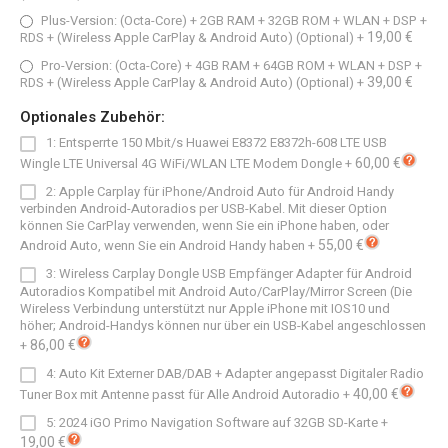
Plus-Version: (Octa-Core) + 2GB RAM + 32GB ROM + WLAN + DSP +
19,00 €
RDS + (Wireless Apple CarPlay & Android Auto) (Optional)
+
Pro-Version: (Octa-Core) + 4GB RAM + 64GB ROM + WLAN + DSP +
39,00 €
RDS + (Wireless Apple CarPlay & Android Auto) (Optional)
+
Optionales Zubehör:
1: Entsperrte 150 Mbit/s Huawei E8372 E8372h-608 LTE USB
60,00 €
Wingle LTE Universal 4G WiFi/WLAN LTE Modem Dongle
+
2: Apple Carplay für iPhone/Android Auto für Android Handy
verbinden Android-Autoradios per USB-Kabel. Mit dieser Option
können Sie CarPlay verwenden, wenn Sie ein iPhone haben, oder
55,00 €
Android Auto, wenn Sie ein Android Handy haben
+
3: Wireless Carplay Dongle USB Empfänger Adapter für Android
Autoradios Kompatibel mit Android Auto/CarPlay/Mirror Screen (Die
Wireless Verbindung unterstützt nur Apple iPhone mit IOS10 und
höher; Android-Handys können nur über ein USB-Kabel angeschlossen
86,00 €
+
4: Auto Kit Externer DAB/DAB + Adapter angepasst Digitaler Radio
40,00 €
Tuner Box mit Antenne passt für Alle Android Autoradio
+
5: 2024 iGO Primo Navigation Software auf 32GB SD-Karte
+
19,00 €