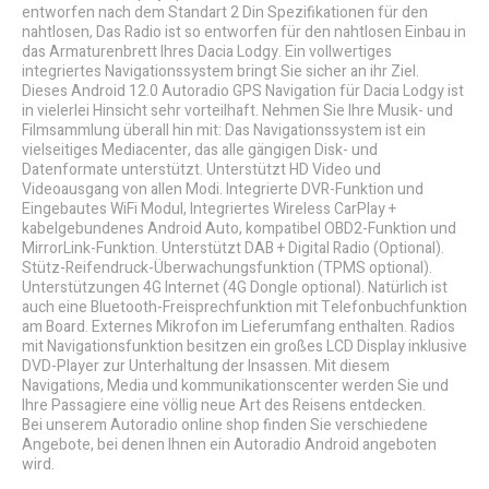
entworfen nach dem Standart 2 Din Spezifikationen für den
nahtlosen, Das Radio ist so entworfen für den nahtlosen Einbau in
das Armaturenbrett Ihres Dacia Lodgy. Ein vollwertiges
integriertes Navigationssystem bringt Sie sicher an ihr Ziel.
Dieses Android 12.0 Autoradio GPS Navigation für Dacia Lodgy ist
in vielerlei Hinsicht sehr vorteilhaft. Nehmen Sie Ihre Musik- und
Filmsammlung überall hin mit: Das Navigationssystem ist ein
vielseitiges Mediacenter, das alle gängigen Disk- und
Datenformate unterstützt. Unterstützt HD Video und
Videoausgang von allen Modi. Integrierte DVR-Funktion und
Eingebautes WiFi Modul, Integriertes Wireless CarPlay +
kabelgebundenes Android Auto, kompatibel OBD2-Funktion und
MirrorLink-Funktion. Unterstützt DAB + Digital Radio (Optional).
Stütz-Reifendruck-Überwachungsfunktion (TPMS optional).
Unterstützungen 4G Internet (4G Dongle optional). Natürlich ist
auch eine Bluetooth-Freisprechfunktion mit Telefonbuchfunktion
am Board. Externes Mikrofon im Lieferumfang enthalten. Radios
mit Navigationsfunktion besitzen ein großes LCD Display inklusive
DVD-Player zur Unterhaltung der Insassen. Mit diesem
Navigations, Media und kommunikationscenter werden Sie und
Ihre Passagiere eine völlig neue Art des Reisens entdecken.
Bei unserem Autoradio online shop finden Sie verschiedene
Angebote, bei denen Ihnen ein Autoradio Android angeboten
wird.