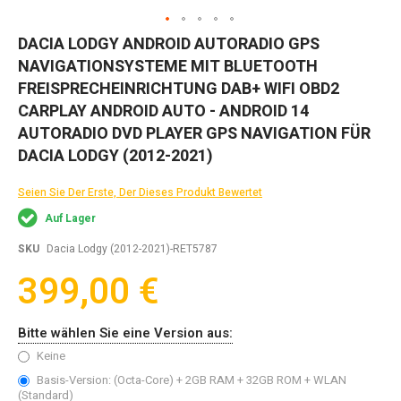
Zum
DACIA LODGY ANDROID AUTORADIO GPS
Anfang
NAVIGATIONSYSTEME MIT BLUETOOTH
der
Bildgalerie
FREISPRECHEINRICHTUNG DAB+ WIFI OBD2
springen
CARPLAY ANDROID AUTO - ANDROID 14
AUTORADIO DVD PLAYER GPS NAVIGATION FÜR
DACIA LODGY (2012-2021)
Seien Sie Der Erste, Der Dieses Produkt Bewertet
Auf Lager
SKU
Dacia Lodgy (2012-2021)-RET5787
399,00 €
Bitte wählen Sie eine Version aus:
Keine
Basis-Version: (Octa-Core) + 2GB RAM + 32GB ROM + WLAN
(Standard)