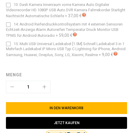
13: Dash Kamera Innenraum vorne Kamera Auto Digitaler
Videorecorder HD 1080P USB Auto DVR Kamera Fahrrekorder Starlight
37,00 €
Nachtsicht Automatische Schleife
+
14: Android Reifendruckkontrollsystem mit 4 externen Sensoren
Echtzeit-Anzeige Alarm Autoreifen Temperatur Druck Monitor USB
59,00 €
TPMS für Android-Autoradio
+
15: Multi USB Universal Ladekabel [1.5M] Schnell Ladekabel 3 in 1
Mehrfach Ladekabel iP Micro USB Typ C Lightning für iPhone, Android
9,00 €
Samsung, Huawei, Oneplus, Sony, LG, Xiaomi, Realme
+
MENGE
IN DEN WARENKORB
JETZT KAUFEN