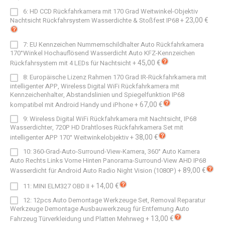
6: HD CCD Rückfahrkamera mit 170 Grad Weitwinkel-Objektiv
23,00 €
Nachtsicht Rückfahrsystem Wasserdichte & Stoßfest IP68
+
7: EU Kennzeichen Nummernschildhalter Auto Rückfahrkamera
170°Winkel Hochauflösend Wasserdicht Auto KFZ-Kennzeichen
45,00 €
Rückfahrsystem mit 4 LEDs für Nachtsicht
+
8: Europäische Lizenz Rahmen 170 Grad IR-Rückfahrkamera mit
intelligenter APP, Wireless Digital WiFi Rückfahrkamera mit
Kennzeichenhalter, Abstandslinien und Spiegelfunktion IP68
67,00 €
kompatibel mit Android Handy und iPhone
+
9: Wireless Digital WiFi Rückfahrkamera mit Nachtsicht, IP68
Wasserdichter, 720P HD Drahtloses Rückfahrkamera Set mit
38,00 €
intelligenter APP 170° Weitwinkelobjektiv
+
10: 360-Grad-Auto-Surround-View-Kamera, 360° Auto Kamera
Auto Rechts Links Vorne Hinten Panorama-Surround-View AHD IP68
89,00 €
Wasserdicht für Android Auto Radio Night Vision (1080P)
+
14,00 €
11: MINI ELM327 OBD II
+
12: 12pcs Auto Demontage Werkzeuge Set, Removal Reparatur
Werkzeuge Demontage Ausbauwerkzeug für Entfernung Auto
13,00 €
Fahrzeug Türverkleidung und Platten Mehrweg
+