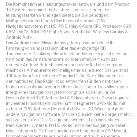
Die Kombination aus leistungsstarker Hardware und dem Android
14 System maximiert die Leistung, indem sie Ihnen die
leistungsstarken Grundlagen bietet, die Sie benötigen.
Maßgeschneidert Plug & Play Einbau Autoradio GPS
Navigationssystem, mit HD IPS Display 8-Core CPU Prozessor 8GB
RAM 256GB ROM DSP High Power Verstärker Wireless Carplay &
Android Auto...
Das Android Radio-Navigationssystem passt perfekt in Ihr
Fahrzeug von und lässt sich über das einzigartige 3D
Touchscreen-Display spielend leicht bedienen. Es passt nicht nur
nahtlos in das Armaturenbrett, sondern integriert auch das
neueste Android-Betriebssystem perfekt in Ihr Fahrzeug und
macht das Armaturenbrett intelligenter als je zuvor. Das Gerät ist
100% entworfen nach dem Standart 2 Din Spezifikationen für
den nahtlosen, Das Radio ist so entworfen für den nahtlosen
Einbau in das Armaturenbrett Ihres Dacia Logan. Ein vollwertiges
integriertes Navigationssystem bringt Sie sicher an ihr Ziel.
Dieses Android 14.0 Autoradio GPS Navigation für Dacia Logan ist
in vielerlei Hinsicht sehr vorteilhaft. Integriertes GPS-Modul mit
externer GPS-Antenne Unterstützt Sygic, iGO, Waze und jede
andere Navigationssoftware. Machen Sie sich keine Sorgen mehr,
sich zu verlaufen. Das Navigationssystem ist ein vielseitiges
Mediacenter. Unterstützt HD Video und Videoausgang von allen
Modi. Integrierte CarPlay-Funktion und Eingebautes DSP Modul,
kompatible Sprachsteuerungs-Funktion und 360° Panorama