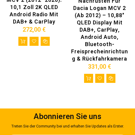
MCV 2 (2012–2020):
Nachrüsten Für
1. Ihr Auto-Modell und Jahr
10,1 Zoll 2K QLED
Dacia Logan MCV 2
2. Senden Sie uns ein Bild (ein Bild des Bedienfelds Ihres
Android Radio Mit
(ab 2012) – 10,88"
Autos)
DAB+ & CarPlay
E-Mail: autoradiomitnavi@gmail.com
QLED Display Mit
272,00 €
DAB+, CarPlay,
Vorteile beim Kauf des Artikels:
Android Auto,
Bluetooth-
Freisprecheinrichtun
G & Rückfahrkamera
331,00 €
Abonnieren Sie uns
Treten Sie der Community bei und erhalten Sie Updates als Erster.