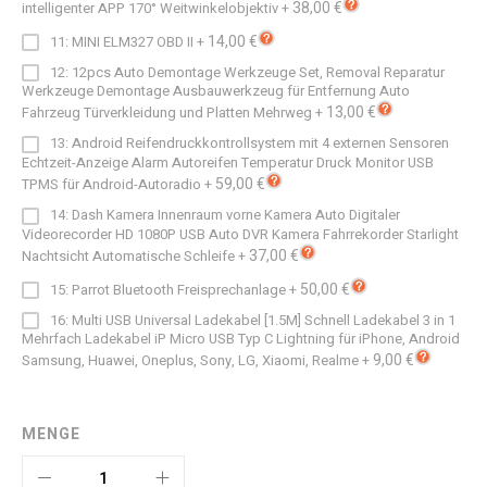
38,00 €
intelligenter APP 170° Weitwinkelobjektiv
+
14,00 €
11: MINI ELM327 OBD II
+
12: 12pcs Auto Demontage Werkzeuge Set, Removal Reparatur
Werkzeuge Demontage Ausbauwerkzeug für Entfernung Auto
13,00 €
Fahrzeug Türverkleidung und Platten Mehrweg
+
13: Android Reifendruckkontrollsystem mit 4 externen Sensoren
Echtzeit-Anzeige Alarm Autoreifen Temperatur Druck Monitor USB
59,00 €
TPMS für Android-Autoradio
+
14: Dash Kamera Innenraum vorne Kamera Auto Digitaler
Videorecorder HD 1080P USB Auto DVR Kamera Fahrrekorder Starlight
37,00 €
Nachtsicht Automatische Schleife
+
50,00 €
15: Parrot Bluetooth Freisprechanlage
+
16: Multi USB Universal Ladekabel [1.5M] Schnell Ladekabel 3 in 1
Mehrfach Ladekabel iP Micro USB Typ C Lightning für iPhone, Android
9,00 €
Samsung, Huawei, Oneplus, Sony, LG, Xiaomi, Realme
+
MENGE