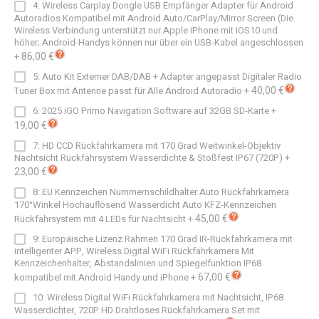
4: Wireless Carplay Dongle USB Empfänger Adapter für Android
Autoradios Kompatibel mit Android Auto/CarPlay/Mirror Screen (Die
Wireless Verbindung unterstützt nur Apple iPhone mit IOS10 und
höher; Android-Handys können nur über ein USB-Kabel angeschlossen
86,00 €
+
5: Auto Kit Externer DAB/DAB + Adapter angepasst Digitaler Radio
40,00 €
Tuner Box mit Antenne passt für Alle Android Autoradio
+
6: 2025 iGO Primo Navigation Software auf 32GB SD-Karte
+
19,00 €
7: HD CCD Rückfahrkamera mit 170 Grad Weitwinkel-Objektiv
Nachtsicht Rückfahrsystem Wasserdichte & Stoßfest IP67 (720P)
+
23,00 €
8: EU Kennzeichen Nummernschildhalter Auto Rückfahrkamera
170°Winkel Hochauflösend Wasserdicht Auto KFZ-Kennzeichen
45,00 €
Rückfahrsystem mit 4 LEDs für Nachtsicht
+
9: Europäische Lizenz Rahmen 170 Grad IR-Rückfahrkamera mit
intelligenter APP, Wireless Digital WiFi Rückfahrkamera Mit
Kennzeichenhalter, Abstandslinien und Spiegelfunktion IP68
67,00 €
kompatibel mit Android Handy und iPhone
+
10: Wireless Digital WiFi Rückfahrkamera mit Nachtsicht, IP68
Wasserdichter, 720P HD Drahtloses Rückfahrkamera Set mit