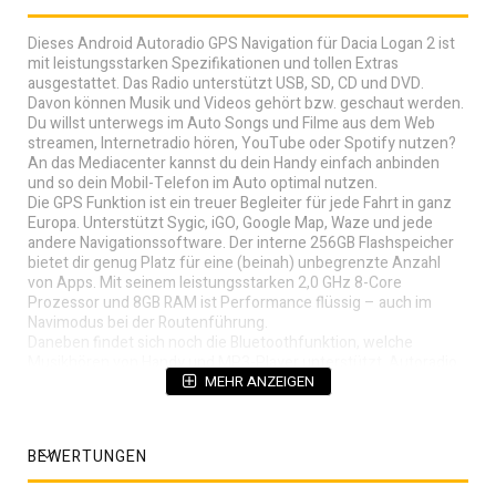
Dieses Android Autoradio GPS Navigation für Dacia Logan 2 ist
mit leistungsstarken Spezifikationen und tollen Extras
ausgestattet. Das Radio unterstützt USB, SD, CD und DVD.
Davon können Musik und Videos gehört bzw. geschaut werden.
Du willst unterwegs im Auto Songs und Filme aus dem Web
streamen, Internetradio hören, YouTube oder Spotify nutzen?
An das Mediacenter kannst du dein Handy einfach anbinden
und so dein Mobil-Telefon im Auto optimal nutzen.
Die GPS Funktion ist ein treuer Begleiter für jede Fahrt in ganz
Europa. Unterstützt Sygic, iGO, Google Map, Waze und jede
andere Navigationssoftware. Der interne 256GB Flashspeicher
bietet dir genug Platz für eine (beinah) unbegrenzte Anzahl
von Apps. Mit seinem leistungsstarken 2,0 GHz 8-Core
Prozessor und 8GB RAM ist Performance flüssig – auch im
Navimodus bei der Routenführung.
Daneben findet sich noch die Bluetoothfunktion, welche
Musikhören von Handy und MP3-Player unterstützt. Autoradio
mit integrierter WiFi-Funktion und 4G-LTE-Funktion, ermöglicht
MEHR ANZEIGEN
dir einen mobilen Webzugang und Zugriff auf YouTube,
Navigation, Internetradio, Spotify, etc. Kompatibel
Sprachsteuerungs-Funktion und CarPlay-Funktion. Stützen Sie
BEWERTUNGEN
externen DAB + Empfänger (Sie können es durch Touch Screen
bedienen). Stützen Sie externen 4G Dongle und CarPlay Modul.