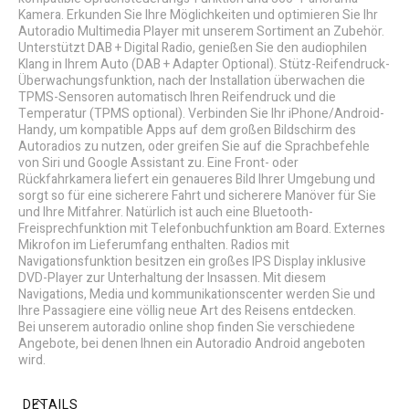
Kamera. Erkunden Sie Ihre Möglichkeiten und optimieren Sie Ihr
Autoradio Multimedia Player mit unserem Sortiment an Zubehör.
Unterstützt DAB + Digital Radio, genießen Sie den audiophilen
Klang in Ihrem Auto (DAB + Adapter Optional). Stütz-Reifendruck-
Überwachungsfunktion, nach der Installation überwachen die
TPMS-Sensoren automatisch Ihren Reifendruck und die
Temperatur (TPMS optional). Verbinden Sie Ihr iPhone/Android-
Handy, um kompatible Apps auf dem großen Bildschirm des
Autoradios zu nutzen, oder greifen Sie auf die Sprachbefehle
von Siri und Google Assistant zu. Eine Front- oder
Rückfahrkamera liefert ein genaueres Bild Ihrer Umgebung und
sorgt so für eine sicherere Fahrt und sicherere Manöver für Sie
und Ihre Mitfahrer. Natürlich ist auch eine Bluetooth-
Freisprechfunktion mit Telefonbuchfunktion am Board. Externes
Mikrofon im Lieferumfang enthalten. Radios mit
Navigationsfunktion besitzen ein großes IPS Display inklusive
DVD-Player zur Unterhaltung der Insassen. Mit diesem
Navigations, Media und kommunikationscenter werden Sie und
Ihre Passagiere eine völlig neue Art des Reisens entdecken.
Bei unserem autoradio online shop finden Sie verschiedene
Angebote, bei denen Ihnen ein Autoradio Android angeboten
wird.
DETAILS