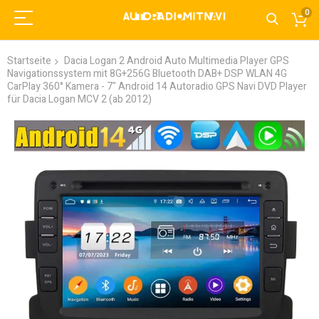
0
Startseite
Dacia Logan 2 Android Auto Multimedia Player GPS
Navigationssystem mit 8G+256G Bluetooth DAB+ DSP WLAN 4G
CarPlay 360° Kamera - 7" Android 14 Autoradio GPS Navi DVD Player
für Dacia Logan MCV 2 (ab 2012)
Zum
Ende
der
Bildgalerie
springen