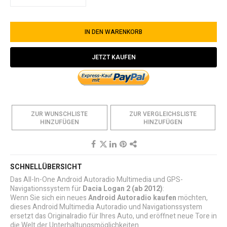
IN DEN WARENKORB
JETZT KAUFEN
ZUR WUNSCHLISTE
ZUR VERGLEICHSLISTE
HINZUFÜGEN
HINZUFÜGEN
SCHNELLÜBERSICHT
Das All-In-One Android Autoradio Multimedia und GPS-
Navigationssystem für
Dacia Logan 2
(ab 2012)
:
Wenn Sie sich ein neues
Android Autoradio kaufen
möchten,
dieses Android Multimedia Autoradio und Navigationssystem
ersetzt das Originalradio für Ihres Auto, und eröffnet neue Tore in
die Welt der Unterhaltungsmöglichkeiten.