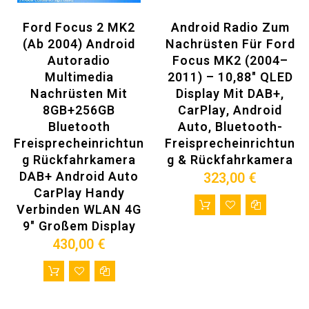
Ford Focus MK2 (2004–2010)
Ford Focus 2 MK2
Android Radio Zum
Individuelle Beratung:
(ab 2004) Android
Nachrüsten Für Ford
Kontaktieren Sie uns für eine individuelle Beratung – wir helfen Ihnen
Autoradio
Focus MK2 (2004–
Multimedia
2011) – 10,88" QLED
gerne weiter!
Nachrüsten Mit
Display Mit DAB+,
Unser erfahrenes Team steht Ihnen zur Verfügung, um
8GB+256GB
CarPlay, Android
sicherzustellen, dass dieses Radio perfekt zu Ihrem Fahrzeug passt.
Bluetooth
Auto, Bluetooth-
Wenn Sie unsicher sind, ob dieses Radio mit Ihrem Auto kompatibel
Freisprecheinrichtun
Freisprecheinrichtun
ist,
G​ Rückfahrkamera
G & Rückfahrkamera
bitte senden Sie uns die folgenden Informationen zu:
DAB+ Android Auto
323,00 €
CarPlay Handy
1. Ihr Fahrzeugmodell und Baujahr
Verbinden​ WLAN 4G
2. Ein Foto des Armaturenbretts oder Cockpits Ihres Autos
9" Großem Display
Haben Sie Fragen? Schreiben Sie uns eine E-Mail an
430,00 €
autoradiomitnavi@gmail.com – wir sind für Sie da!
►【Leistungsstarke Hardware:】