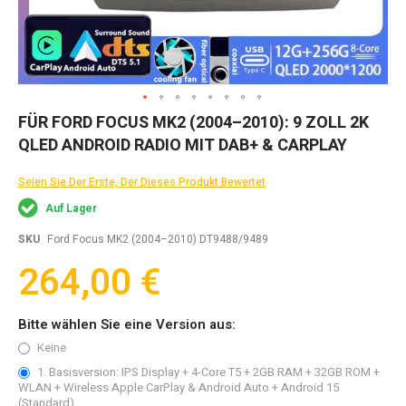
Zum
FÜR FORD FOCUS MK2 (2004–2010): 9 ZOLL 2K
Anfang
QLED ANDROID RADIO MIT DAB+ & CARPLAY
der
Bildgalerie
springen
Seien Sie Der Erste, Der Dieses Produkt Bewertet
Auf Lager
SKU
Ford Focus MK2 (2004–2010) DT9488/9489
264,00 €
Bitte wählen Sie eine Version aus:
Keine
1. Basisversion: IPS Display + 4-Core T5 + 2GB RAM + 32GB ROM +
WLAN + Wireless Apple CarPlay & Android Auto + Android 15
(Standard)