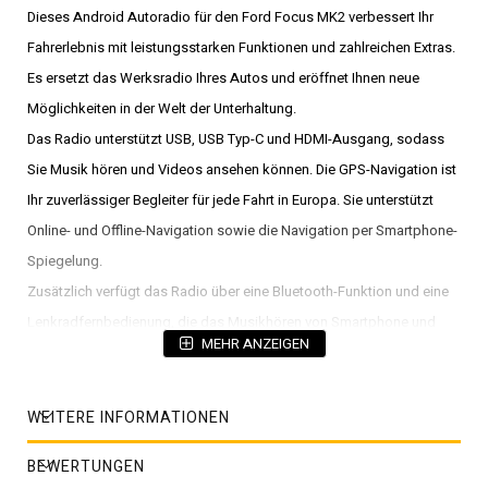
Dieses Android Autoradio für den Ford Focus MK2 verbessert Ihr
Fahrerlebnis mit leistungsstarken Funktionen und zahlreichen Extras.
Es ersetzt das Werksradio Ihres Autos und eröffnet Ihnen neue
Möglichkeiten in der Welt der Unterhaltung.
Das Radio unterstützt USB, USB Typ-C und HDMI-Ausgang, sodass
Sie Musik hören und Videos ansehen können. Die GPS-Navigation ist
Ihr zuverlässiger Begleiter für jede Fahrt in Europa. Sie unterstützt
Online- und Offline-Navigation sowie die Navigation per Smartphone-
Spiegelung.
Zusätzlich verfügt das Radio über eine Bluetooth-Funktion und eine
Lenkradfernbedienung, die das Musikhören von Smartphone und
MEHR ANZEIGEN
Tablet ermöglicht. Das Autoradio verfügt über einen integrierten 4G-
SIM-Karten-Slot und eine WLAN-Funktion. Es unterstützt kabelloses
CarPlay und ist mit einem eingebauten DTS 5.1 Surround-Sound
WEITERE INFORMATIONEN
ausgestattet. Attraktive Farbknopflichter, die in Dutzenden von
BEWERTUNGEN
Farben angepasst werden können, sorgen für ein individuelles