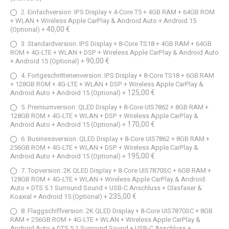
2. Einfachversion: IPS Display + 4-Core T5 + 4GB RAM + 64GB ROM
+ WLAN + Wireless Apple CarPlay & Android Auto + Android 15
40,00 €
(Optional)
+
3. Standardversion: IPS Display + 8-Core TS18 + 4GB RAM + 64GB
ROM + 4G-LTE + WLAN + DSP + Wireless Apple CarPlay & Android Auto
90,00 €
+ Android 15 (Optional)
+
4. Fortgeschrittenenversion: IPS Display + 8-Core TS18 + 6GB RAM
+ 128GB ROM + 4G-LTE + WLAN + DSP + Wireless Apple CarPlay &
125,00 €
Android Auto + Android 15 (Optional)
+
5. Premiumversion: QLED Display + 8-Core UIS7862 + 8GB RAM +
128GB ROM + 4G-LTE + WLAN + DSP + Wireless Apple CarPlay &
170,00 €
Android Auto + Android 15 (Optional)
+
6. Businessversion: QLED Display + 8-Core UIS7862 + 8GB RAM +
256GB ROM + 4G-LTE + WLAN + DSP + Wireless Apple CarPlay &
195,00 €
Android Auto + Android 15 (Optional)
+
7. Topversion: 2K QLED Display + 8-Core UIS7870SC + 6GB RAM +
128GB ROM + 4G-LTE + WLAN + Wireless Apple CarPlay & Android
Auto + DTS 5.1 Surround Sound + USB-C Anschluss + Glasfaser &
235,00 €
Koaxial + Android 15 (Optional)
+
8. Flaggschiffversion: 2K QLED Display + 8-Core UIS7870SC + 8GB
RAM + 256GB ROM + 4G-LTE + WLAN + Wireless Apple CarPlay &
Android Auto + DTS 5.1 Surround Sound + USB-C Anschluss +