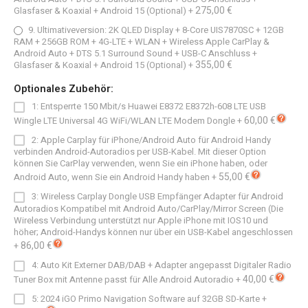
275,00 €
Glasfaser & Koaxial + Android 15 (Optional)
+
9. Ultimativeversion: 2K QLED Display + 8-Core UIS7870SC + 12GB
RAM + 256GB ROM + 4G-LTE + WLAN + Wireless Apple CarPlay &
Android Auto + DTS 5.1 Surround Sound + USB-C Anschluss +
355,00 €
Glasfaser & Koaxial + Android 15 (Optional)
+
Optionales Zubehör:
1: Entsperrte 150 Mbit/s Huawei E8372 E8372h-608 LTE USB
60,00 €
Wingle LTE Universal 4G WiFi/WLAN LTE Modem Dongle
+
2: Apple Carplay für iPhone/Android Auto für Android Handy
verbinden Android-Autoradios per USB-Kabel. Mit dieser Option
können Sie CarPlay verwenden, wenn Sie ein iPhone haben, oder
55,00 €
Android Auto, wenn Sie ein Android Handy haben
+
3: Wireless Carplay Dongle USB Empfänger Adapter für Android
Autoradios Kompatibel mit Android Auto/CarPlay/Mirror Screen (Die
Wireless Verbindung unterstützt nur Apple iPhone mit IOS10 und
höher; Android-Handys können nur über ein USB-Kabel angeschlossen
86,00 €
+
4: Auto Kit Externer DAB/DAB + Adapter angepasst Digitaler Radio
40,00 €
Tuner Box mit Antenne passt für Alle Android Autoradio
+
5: 2024 iGO Primo Navigation Software auf 32GB SD-Karte
+