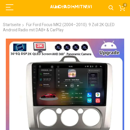
0
Startseite
Für Ford Focus MK2 (2004–2010): 9 Zoll 2K QLED
Android Radio mit DAB+ & CarPlay
Zum
Ende
der
Bildgalerie
springen