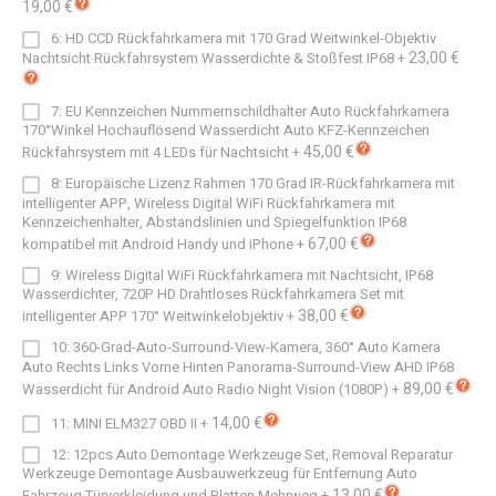
19,00 €
6: HD CCD Rückfahrkamera mit 170 Grad Weitwinkel-Objektiv
23,00 €
Nachtsicht Rückfahrsystem Wasserdichte & Stoßfest IP68
+
7: EU Kennzeichen Nummernschildhalter Auto Rückfahrkamera
170°Winkel Hochauflösend Wasserdicht Auto KFZ-Kennzeichen
45,00 €
Rückfahrsystem mit 4 LEDs für Nachtsicht
+
8: Europäische Lizenz Rahmen 170 Grad IR-Rückfahrkamera mit
intelligenter APP, Wireless Digital WiFi Rückfahrkamera mit
Kennzeichenhalter, Abstandslinien und Spiegelfunktion IP68
67,00 €
kompatibel mit Android Handy und iPhone
+
9: Wireless Digital WiFi Rückfahrkamera mit Nachtsicht, IP68
Wasserdichter, 720P HD Drahtloses Rückfahrkamera Set mit
38,00 €
intelligenter APP 170° Weitwinkelobjektiv
+
10: 360-Grad-Auto-Surround-View-Kamera, 360° Auto Kamera
Auto Rechts Links Vorne Hinten Panorama-Surround-View AHD IP68
89,00 €
Wasserdicht für Android Auto Radio Night Vision (1080P)
+
14,00 €
11: MINI ELM327 OBD II
+
12: 12pcs Auto Demontage Werkzeuge Set, Removal Reparatur
Werkzeuge Demontage Ausbauwerkzeug für Entfernung Auto
13,00 €
Fahrzeug Türverkleidung und Platten Mehrweg
+