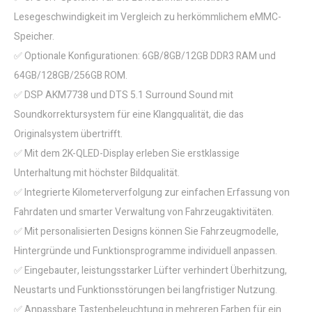
Lesegeschwindigkeit im Vergleich zu herkömmlichem eMMC-
Speicher.
✅ Optionale Konfigurationen: 6GB/8GB/12GB DDR3 RAM und
64GB/128GB/256GB ROM.
✅ DSP AKM7738 und DTS 5.1 Surround Sound mit
Soundkorrektursystem für eine Klangqualität, die das
Originalsystem übertrifft.
✅ Mit dem 2K-QLED-Display erleben Sie erstklassige
Unterhaltung mit höchster Bildqualität.
✅ Integrierte Kilometerverfolgung zur einfachen Erfassung von
Fahrdaten und smarter Verwaltung von Fahrzeugaktivitäten.
✅ Mit personalisierten Designs können Sie Fahrzeugmodelle,
Hintergründe und Funktionsprogramme individuell anpassen.
✅ Eingebauter, leistungsstarker Lüfter verhindert Überhitzung,
Neustarts und Funktionsstörungen bei langfristiger Nutzung.
✅ Anpassbare Tastenbeleuchtung in mehreren Farben für ein