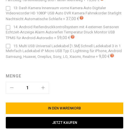
13: Dash Kamera Innenraum vorne Kamera Auto Digitaler
Videorecorder HD 1080P USB Auto DVR Kamera Fahrrekorder Starlight
37,00 €
Nachtsicht Automatische Schleife
+
14: Android Reifendruckkontrollsystem mit 4 externen Sensoren
Echtzeit-Anzeige Alarm Autoreifen Temperatur Druck Monitor USB
59,00 €
TPMS für Android-Autoradio
+
15: Multi USB Universal Ladekabel [1.5M] Schnell Ladekabel 3 in 1
Mehrfach Ladekabel iP Micro USB Typ C Lightning für iPhone, Android
9,00 €
Samsung, Huawei, Oneplus, Sony, LG, Xiaomi, Realme
+
MENGE
IN DEN WARENKORB
JETZT KAUFEN